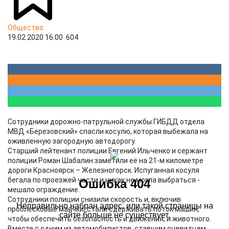
Общество
19.02.2020 16:00
604
Сотрудники дорожно-патрульной службы ГИБДД отдела
МВД «Березовский» спасли косулю, которая выбежала на
оживленную загородную автодорогу.
Старший лейтенант полиции Евгений Ильченко и сержант
полиции Роман Шабалин заметили её на 21-м километре
дороги Красноярск – Железногорск. Испуганная косуля
бегала по проезжей части и никак не могла выбраться -
мешало ограждение.
Сотрудники полиции снизили скорость и, включив
проблесковые маячки, стали сдерживать поток машин,
чтобы обеспечить безопасность и движения, и животного.
Вместе с одним из автомобилистов, ставшим очевидцем