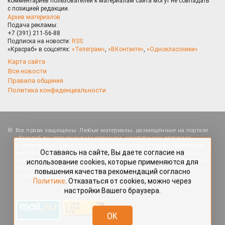
комментариев пользователей к материалам сайта могут не совпадать
с позицией редакции.
Архив материалов
Подача рекламы:
+7 (391) 211-56-88
Подписка на новости:
RSS
«Красраб» в соцсетях:
«Телеграм»
,
«ВКонтакте»
,
«Одноклассники»
Карта сайта
Все новости
Правила общения
Политика конфиденциальности
Оставаясь на сайте, Вы даете согласие на
Все права защищены. Любые материалы, размещённые на портале
использование cookies, которые применяются для
«Красраб.ру» сотрудниками редакции, нештатными авторами
повышения качества рекомендаций согласно
и читателями, являются объектами авторского права. Полное или
Политике
. Отказаться от cookies, можно через
частичное использование материалов, размещённых на портале
настройки Вашего браузера.
«Красраб.ру», допускается только с письменного согласия редакции
с указанием ссылки на источник. Все вопросы можно задать
по адресу
redaktor@krasrab.krsn.ru
.
OK