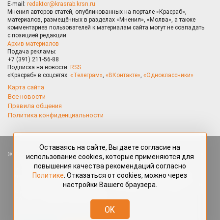
E-mail:
redaktor@krasrab.krsn.ru
Мнения авторов статей, опубликованных на портале «Красраб»,
материалов, размещённых в разделах «Мнения», «Молва», а также
комментариев пользователей к материалам сайта могут не совпадать
с позицией редакции.
Архив материалов
Подача рекламы:
+7 (391) 211-56-88
Подписка на новости:
RSS
«Красраб» в соцсетях:
«Телеграм»
,
«ВКонтакте»
,
«Одноклассники»
Карта сайта
Все новости
Правила общения
Политика конфиденциальности
Оставаясь на сайте, Вы даете согласие на
Все права защищены. Любые материалы, размещённые на портале
использование cookies, которые применяются для
«Красраб.ру» сотрудниками редакции, нештатными авторами
повышения качества рекомендаций согласно
и читателями, являются объектами авторского права. Полное или
Политике
. Отказаться от cookies, можно через
частичное использование материалов, размещённых на портале
настройки Вашего браузера.
«Красраб.ру», допускается только с письменного согласия редакции
с указанием ссылки на источник. Все вопросы можно задать
по адресу
redaktor@krasrab.krsn.ru
.
OK