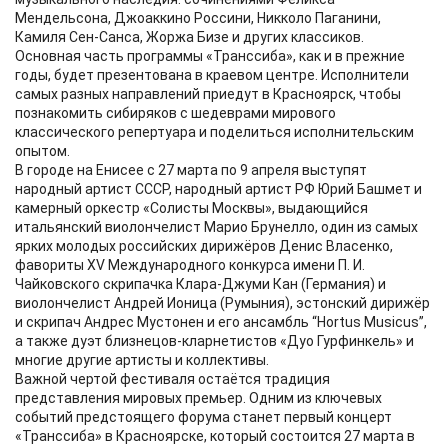
Мендельсона, Джоаккино Россини, Никколо Паганини,
Камиля Сен-Санса, Жоржа Бизе и других классиков.
Основная часть программы «Транссиба», как и в прежние
годы, будет презентована в краевом центре. Исполнители
самых разных направлений приедут в Красноярск, чтобы
познакомить сибиряков с шедеврами мирового
классического репертуара и поделиться исполнительским
опытом.
В городе на Енисее с 27 марта по 9 апреля выступят
народный артист СССР, народный артист РФ Юрий Башмет и
камерный оркестр «Солисты Москвы», выдающийся
итальянский виолончелист Марио Брунелло, один из самых
ярких молодых российских дирижёров Денис Власенко,
фавориты XV Международного конкурса имени П. И.
Чайковского скрипачка Клара-Джуми Кан (Германия) и
виолончелист Андрей Ионица (Румыния), эстонский дирижёр
и скрипач Андрес Мустонен и его ансамбль “Hortus Musicus”,
а также дуэт близнецов-кларнетистов «Дуо Гурфинкель» и
многие другие артисты и коллективы.
Важной чертой фестиваля остаётся традиция
представления мировых премьер. Одним из ключевых
событий предстоящего форума станет первый концерт
«Транссиба» в Красноярске, который состоится 27 марта в