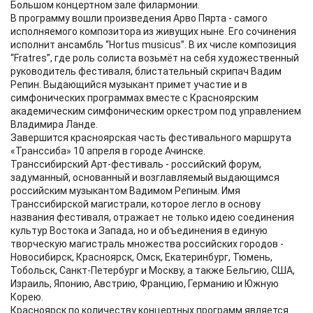
Большом концертном зале филармонии.
В программу вошли произведения Арво Пярта - самого
исполняемого композитора из живущих ныне. Его сочинения
исполнит ансамбль “Hortus musicus”. В их числе композиция
“Fratres”, где роль солиста возьмёт на себя художественный
руководитель фестиваля, блистательный скрипач Вадим
Репин. Выдающийся музыкант примет участие и в
симфонических программах вместе с Красноярским
академическим симфоническим оркестром под управлением
Владимира Ланде.
Завершится красноярская часть фестивального маршрута
«Транссиба» 10 апреля в городе Ачинске.
Транссибирский Арт-фестиваль - российский форум,
задуманный, основанный и возглавляемый выдающимся
российским музыкантом Вадимом Репиным. Имя
Транссибирской магистрали, которое легло в основу
названия фестиваля, отражает не только идею соединения
культур Востока и Запада, но и объединения в единую
творческую магистраль множества российских городов -
Новосибирск, Красноярск, Омск, Екатеринбург, Тюмень,
Тобольск, Санкт-Петербург и Москву, а также Бельгию, США,
Израиль, Японию, Австрию, Францию, Германию и Южную
Корею.
Красноярск по количеству концертных программ является