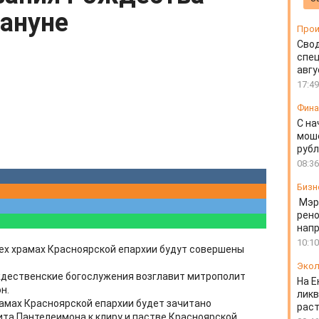
кануне
Прои
Свод
спец
авгу
17:49
Фин
С на
моше
руб
08:36
Бизн
Мэр
рено
напр
10:10
ех храмах Красноярской епархии будут совершены
Экол
ждественские богослужения возглавит митрополит
На Е
н.
ликв
рамах Красноярской епархии будет зачитано
раст
та Пантелеимона к клиру и пастве Красноярской