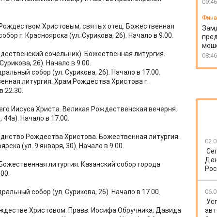
09:46
Фин
 Рождеством Христовым, святых отец. Божественная
Зам
ор г. Красноярска (ул. Сурикова, 26). Начало в 9.00.
пред
моше
дественский сочельник). Божественная литургия.
08:46
урикова, 26). Начало в 9.00.
льный собор (ул. Сурикова, 26). Начало в 17.00.
енная литургия. Храм Рождества Христова г.
в 22.30.
его Иисуса Христа. Великая Рождественская вечерня.
44а). Начало в 17.00.
зднство Рождества Христова. Божественная литургия.
02.0
ка (ул. 9 января, 30). Начало в 9.00.
Се
Ден
 Божественная литургия. Казанский собор города
Рос
.00.
льный собор (ул. Сурикова, 26). Начало в 17.00.
06.0
Ус
ождестве Христовом. Правв. Иосифа Обручника, Давида
авт