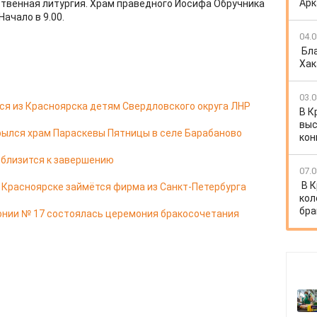
Арк
ественная литургия. Храм праведного Иосифа Обручника
Начало в 9.00.
04.0
Бл
Хак
03.0
я из Красноярска детям Свердловского округа ЛНР
В К
выс
ылся храм Параскевы Пятницы в селе Барабаново
кон
 близится к завершению
07.0
В 
в Красноярске займётся фирма из Санкт-Петербурга
кол
бра
онии № 17 состоялась церемония бракосочетания