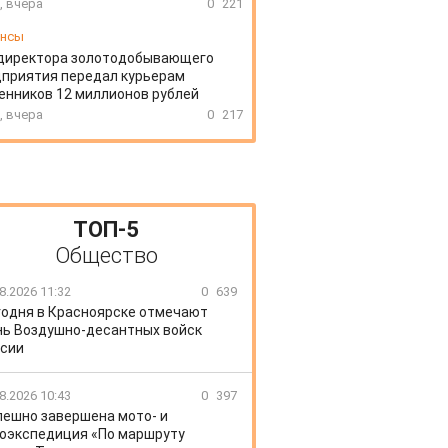
, вчера
0
221
ансы
директора золотодобывающего
приятия передал курьерам
нников 12 миллионов рублей
, вчера
0
217
ТОП-5
Общество
8.2026 11:32
0
639
годня в Красноярске отмечают
ь Воздушно-десантных войск
сии
8.2026 10:43
0
397
пешно завершена мото- и
оэкспедиция «По маршруту