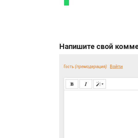
Напишите свой комм
Гость
(премодерация)
Войти