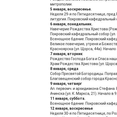
митрополии.
5 января, воскресенье.
Неделя 29-я по Пятидесятнице, пред
литургия. Покровский кафедральный соб
6 января, понедельник.
Навечерие Рождества Христова (Рож
Покровский кафедральный собор (ул. С
Всенощное бдение. Покровский кафедра
Великое повечерие, утреня и Божеств
Красноярска (ул. Щорса, 44а). Начало 
7 января, вторник
Рождество Господа Бога и Спаса наш
Храм Рождества Христова (ул. Щорса, 
8 января, среда
Собор Пресвятой Богородицы. Попра
Благовещенский собор города Красноярс
9 января, четверг
Ап. первомч. и архидиакона Стефана.
Ачинска (ул. К. Маркса, 21). Начало в 9
11 января, суббота.
Всенощное бдение. Покровский кафедра
12 января, воскресенье
Неделя 30-я по Пятидесятнице, по Р