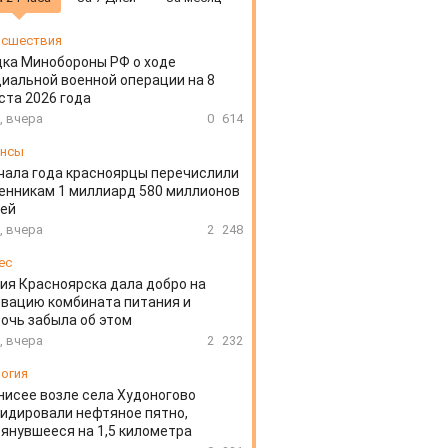
сшествия
ка Минобороны РФ о ходе
иальной военной операции на 8
ста 2026 года
, вчера
0
614
ансы
чала года красноярцы перечислили
нникам 1 миллиард 580 миллионов
лей
, вчера
2
248
ес
ия Красноярска дала добро на
вацию комбината питания и
очь забыла об этом
, вчера
2
232
огия
нисее возле села Худоногово
идировали нефтяное пятно,
янувшееся на 1,5 километра