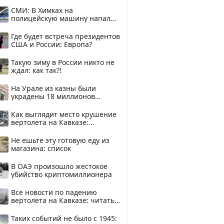
купить?
СМИ: В Химках на
полицейскую машину напали
и подожгли.
Где будет встреча президентов
США и России: Европа?
Такую зиму в России никто не
ждал: как так?!
На Урале из казны были
украдены 18 миллионов
рублей
Как выглядит место крушение
вертолета на Кавказе:
смотреть
Не ешьте эту готовую еду из
магазина: список
В ОАЭ произошло жестокое
убийство криптомиллионера
Все новости по падению
вертолета на Кавказе: читать
здесь
Таких событий не было с 1945: