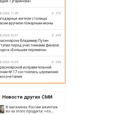
адия Тугаринова»
8.2026 11:09
0
372
агодарные жители столицы
асии вручили пожарным иконы
8.2026 20:37
0
359
расноярске Владимир Путин
тупил перед участниками финала
курса «Большая перемена»
8.2026 10:35
0
299
Красноярской исправительной
онии № 17 состоялась церемония
косочетания
Новости других СМИ
В магазинах России ажиотаж
из-за этого продукта: что