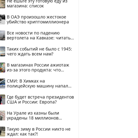
Не ешьте эту готовую еду из
магазина: список
В ОАЭ произошло жестокое
убийство криптомиллионера
Все новости по падению
вертолета на Кавказе: читать
здесь
Таких событий не было с 1945:
чего ждать всем нам?
В магазинах России ажиотаж
из-за этого продукта: что
купить?
СМИ: В Химках на
полицейскую машину напали
и подожгли.
Где будет встреча президентов
США и России: Европа?
На Урале из казны были
украдены 18 миллионов
рублей
Такую зиму в России никто не
ждал: как так?!