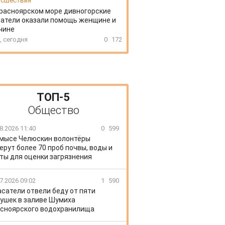
сшествия
расноярском море дивногорские
атели оказали помощь женщине и
чине
, сегодня
0
172
ТОП-5
Общество
8.2026 11:40
0
599
 мысе Челюскин волонтёры
ерут более 70 проб почвы, воды и
ты для оценки загрязнения
7.2026 09:02
1
590
сатели отвели беду от пяти
ушек в заливе Шумиха
сноярского водохранилища