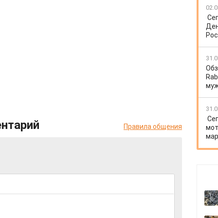
02.0
Се
Ден
Рос
31.0
Обз
Rab
му
31.0
Се
ентарий
Правила общения
мот
мар