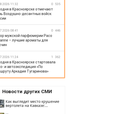
8.2026 11:32
0
535
годня в Красноярске отмечают
ь Воздушно-десантных войск
сии
7.2026 08:41
0
446
ор мужской парфюмерии Paco
anne – лучшие ароматы для
жчин
7.2026 11:24
1
362
годня в Красноярске стартовала
о- и автоэкспедиция «По
шруту Аркадия Тугаринова»
Новости других СМИ
Как выглядит место крушение
вертолета на Кавказе:
смотреть