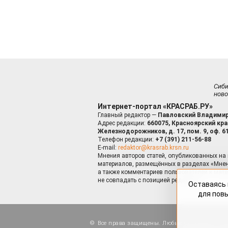
Сиб
ново
Интернет-портал «КРАСРАБ.РУ»
Главный редактор —
Павловский Владимир
Адрес редакции:
660075, Красноярский край
Железнодорожников, д. 17, пом. 9, оф. 6
Телефон редакции:
+7 (391) 211-56-88
E-mail:
redaktor@krasrab.krsn.ru
Мнения авторов статей, опубликованных на 
материалов, размещённых в разделах «Мнен
а также комментариев пользователей к мате
не совпадать с позицией редакции.
Оставаясь 
для пов
Все права защищены. Любые материалы, ра