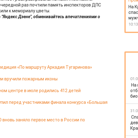
Прои
 очередной раз почтили память инспекторов ДПС
На К
жили к мемориалу цветы.
спас
 "Яндекс Дзене", обменивайтесь впечатлениями о
муж
10:13
педиция «По маршруту Аркадия Тугаринова»
ии вручили пожарным иконы
01.0
На
ом центре в июле родились 412 детей
отб
био
упил перед участниками финала конкурса «Большая
31.0
Спа
 вновь заняло первое место в России по
дев
Кра