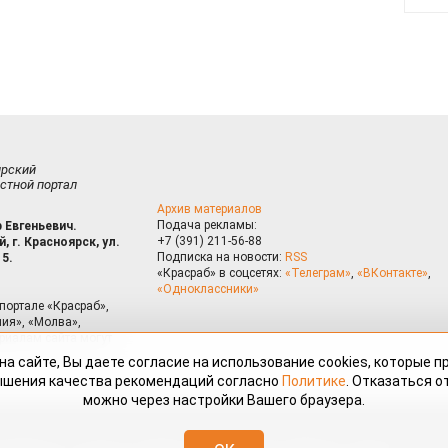
ирский
стной портал
Архив материалов
Подача рекламы:
 Евгеньевич.
+7 (391) 211-56-88
, г. Красноярск, ул.
Подписка на новости:
RSS
15.
«Красраб» в соцсетях:
«Телеграм»
,
«ВКонтакте»
,
«Одноклассники»
портале «Красраб»,
ия», «Молва»,
риалам сайта могут
на сайте, Вы даете согласие на использование cookies, которые 
ышения качества рекомендаций согласно
Политике
. Отказаться от
можно через настройки Вашего браузера.
змещённые на портале «Красраб.ру» сотрудниками редакции, нештатными