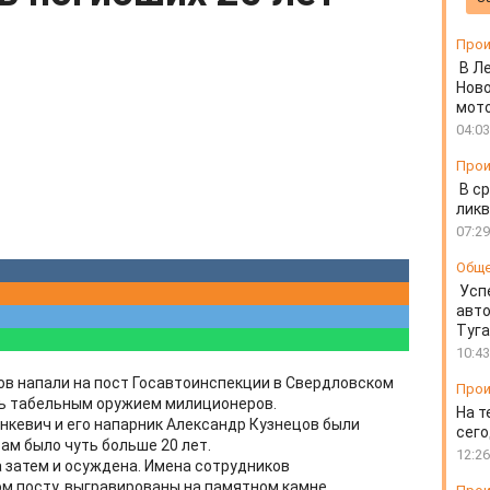
Прои
В Л
Ново
мот
04:03
Прои
В ср
ликв
07:29
Общ
Усп
авто
Туг
10:43
ков напали на пост Госавтоинспекции в Свердловском
Прои
ть табельным оружием милиционеров.
На т
нкевич и его напарник Александр Кузнецов были
сего
ам было чуть больше 20 лет.
12:26
а затем и осуждена. Имена сотрудников
ом посту, выгравированы на памятном камне.