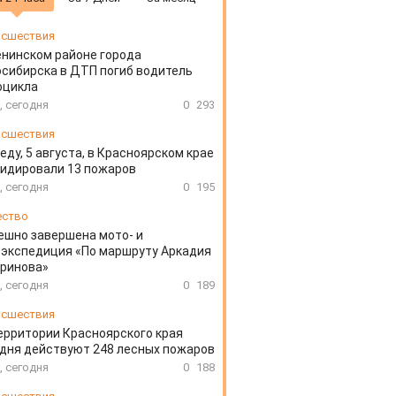
сшествия
енинском районе города
сибирска в ДТП погиб водитель
оцикла
, сегодня
0
293
сшествия
еду, 5 августа, в Красноярском крае
идировали 13 пожаров
, сегодня
0
195
ество
ешно завершена мото- и
экспедиция «По маршруту Аркадия
аринова»
, сегодня
0
189
сшествия
ерритории Красноярского края
дня действуют 248 лесных пожаров
, сегодня
0
188