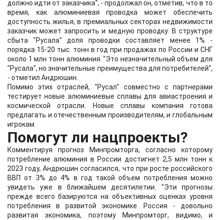
должно идти от заказчика", - продолжал он, отметив, что в то
время, как алюминиевая проводка может обеспечить
доступность жилья, в премиальных секторах недвижимости
заказчик может запросить и медную проводку. В структуре
сбыта "Русала" доля проводки составляет менее 1% -
порядка 15-20 тыс. тонн в год при продажах по России и СНГ
около 1 млн тонн алюминия. "Это незначительный объем для
"Русала", но значительные преимущества для потребителей",
- отметил Андрюшин.
Помимо этих отраслей, "Русал" совместно с партнерами
тестирует новые алюминиевые сплавы для авиастроения и
космической отрасли. Новые сплавы компания готова
предлагать и отечественным производителям, и глобальным
игрокам.
Помогут ли нацпроекты?
Комментируя прогноз Минпромторга, согласно которому
потребление алюминия в России достигнет 2,5 млн тонн к
2023 году, Андрюшин согласился, что при росте российского
ВВП от 3% до 4% в год такой объем потребления можно
увидеть уже в ближайшем десятилетии. "Эти прогнозы
прежде всего базируются на объективных оценках уровня
потребления в развитой экономике. Россия - довольно
развитая экономика, поэтому Минпромторг, видимо, и