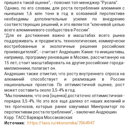
пришел к такой оценке", - пояснил топ-менеджер "Русала".
Однако, по его словам, для роста потребления алюминия с
нынешних 1,6 млн тонн в год в осязаемой перспективе
необходимы дополнительные усилия по внедрению
соответствующих решений, и это является "ключевой целью
всего алюминиевого сообщества в России".
"Для ее достижения важно в масштабах всего рынка
поддерживать и продвигать технологические, коммерчески
востребованные и экологичные решения российских
производителей", - считает Андрюшин. Какие-то инициативы,
например, программу реновации в Москве, рассчитанную на
15 лет, стоит масштабировать на другие российские города-
миллионники, полагает он.
Андрюшин также отметил, что росту внутреннего спроса на
алюминий способствует и реализация в России
национальных проектов. По оптимистичной оценке, рост
может составить около 3,5-4% в год.
"Мы понимаем, что она [оценка] достаточно оптимистичная -
порядка 3,5-4%. Но это все еще далеко от наших желаний и
тех прогнозов, которые ранее озвучивал Минпромторг по
перспективам роста потребления", - заключил Андрюшин.
Корр. ТАСС Варвара Моссаковская
Источник:
https://tass.ru/ekonomika/7064947