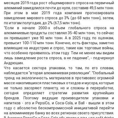
месяцев 2019 года рост общемирового спроса на первичный
алюминий замедлился почти до нуля, составив 49,5 млн тонн.
При этом в мае 2019 года компания прогнозировала
замедление мирового спроса до 3% (до 68 млн тонн), затем,
по итогам полугодия, до 2% (67,5 млн тонн).
"Если в начале 2000-х объем глобального спроса на
алюминиевые продукты составлял 35-40 млн тонн, то сейчас
он превышает уже 90 млн тонн. А в 2025 году, по оценкам,
превысит 100-110 млн тонн. Конечно, есть факторы, заметно
влияющие на индустрию и спрос, такие как торговые войны,
что особенно проявилось этом году. Тем не менее мы видим
лишь замедление роста спроса, а не падение", - подчеркнул
Андрюшин.
Что касается сектора упаковки, то там, по его словам,
наблюдается "вторая алюминиевая революция". "Глобальный
тренд на экологичность материалов в противовес огромной
массе накопившихся пластиковых отходов и мусора, которые
не только засоряют планету, но и сложны в переработке,
сегодня определяет стратегии развития крупнейших
брендов. Поэтому ведущие производители упаковки и
напитков - это и PepsiСo, и Coca-Cola, и Ball - вышли в этом
году с абсолютно бескомпромиссной инициативой перейти
на алюминиевую банку во всех регионах своего присутствия.