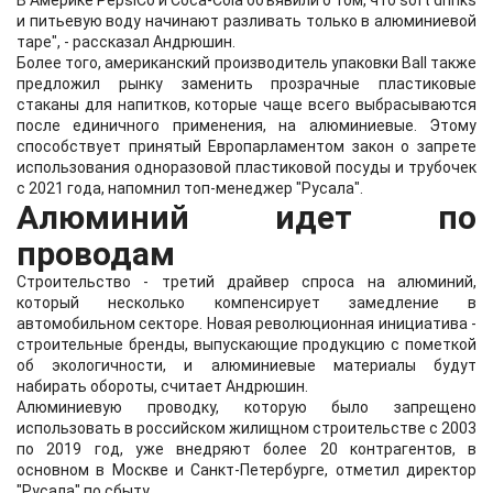
В Америке PepsiСo и Coca-Cola объявили о том, что soft drinks
и питьевую воду начинают разливать только в алюминиевой
таре", - рассказал Андрюшин.
Более того, американский производитель упаковки Ball также
предложил рынку заменить прозрачные пластиковые
стаканы для напитков, которые чаще всего выбрасываются
после единичного применения, на алюминиевые. Этому
способствует принятый Европарламентом закон о запрете
использования одноразовой пластиковой посуды и трубочек
с 2021 года, напомнил топ-менеджер "Русала".
Алюминий идет по
проводам
Строительство - третий драйвер спроса на алюминий,
который несколько компенсирует замедление в
автомобильном секторе. Новая революционная инициатива -
строительные бренды, выпускающие продукцию с пометкой
об экологичности, и алюминиевые материалы будут
набирать обороты, считает Андрюшин.
Алюминиевую проводку, которую было запрещено
использовать в российском жилищном строительстве c 2003
по 2019 год, уже внедряют более 20 контрагентов, в
основном в Москве и Санкт-Петербурге, отметил директор
"Русала" по сбыту.