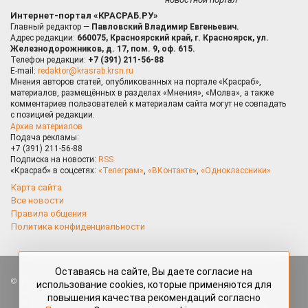
Интернет-портал «КРАСРАБ.РУ»
Главный редактор —
Павловский Владимир Евгеньевич.
Адрес редакции:
660075, Красноярский край, г. Красноярск, ул.
Железнодорожников, д. 17, пом. 9, оф. 615.
Телефон редакции:
+7 (391) 211-56-88
E-mail:
redaktor@krasrab.krsn.ru
Мнения авторов статей, опубликованных на портале «Красраб»,
материалов, размещённых в разделах «Мнения», «Молва», а также
комментариев пользователей к материалам сайта могут не совпадать
с позицией редакции.
Архив материалов
Подача рекламы:
+7 (391) 211-56-88
Подписка на новости:
RSS
«Красраб» в соцсетях:
«Телеграм»
,
«ВКонтакте»
,
«Одноклассники»
Карта сайта
Все новости
Правила общения
Политика конфиденциальности
Оставаясь на сайте, Вы даете согласие на
Все права защищены. Любые материалы, размещённые на портале
использование cookies, которые применяются для
«Красраб.ру» сотрудниками редакции, нештатными авторами
повышения качества рекомендаций согласно
и читателями, являются объектами авторского права. Полное или