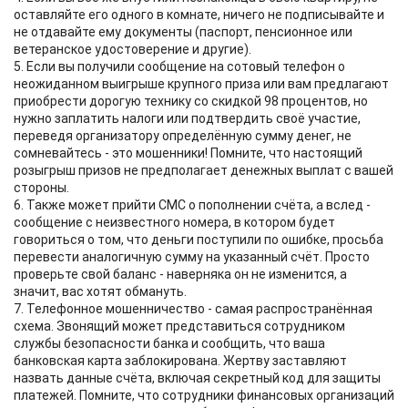
оставляйте его одного в комнате, ничего не подписывайте и
не отдавайте ему документы (паспорт, пенсионное или
ветеранское удостоверение и другие).
5. Если вы получили сообщение на сотовый телефон о
неожиданном выигрыше крупного приза или вам предлагают
приобрести дорогую технику со скидкой 98 процентов, но
нужно заплатить налоги или подтвердить своё участие,
переведя организатору определённую сумму денег, не
сомневайтесь - это мошенники! Помните, что настоящий
розыгрыш призов не предполагает денежных выплат с вашей
стороны.
6. Также может прийти СМС о пополнении счёта, а вслед -
сообщение с неизвестного номера, в котором будет
говориться о том, что деньги поступили по ошибке, просьба
перевести аналогичную сумму на указанный счёт. Просто
проверьте свой баланс - наверняка он не изменится, а
значит, вас хотят обмануть.
7. Телефонное мошенничество - самая распространённая
схема. Звонящий может представиться сотрудником
службы безопасности банка и сообщить, что ваша
банковская карта заблокирована. Жертву заставляют
назвать данные счёта, включая секретный код для защиты
платежей. Помните, что сотрудники финансовых организаций