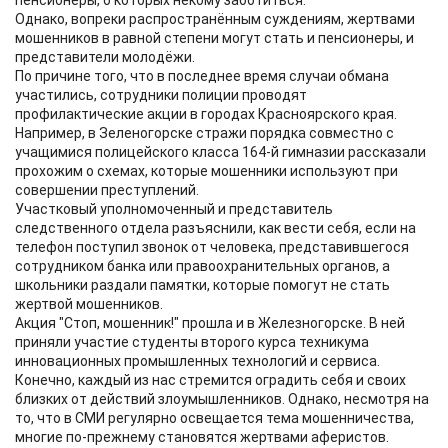
пенсионеры, о которых некому заботиться.
Однако, вопреки распространённым суждениям, жертвами
мошенников в равной степени могут стать и пенсионеры, и
представители молодёжи.
По причине того, что в последнее время случаи обмана
участились, сотрудники полиции проводят
профилактические акции в городах Красноярского края.
Например, в Зеленогорске стражи порядка совместно с
учащимися полицейского класса 164-й гимназии рассказали
прохожим о схемах, которые мошенники используют при
совершении преступлений.
Участковый уполномоченный и представитель
следственного отдела разъяснили, как вести себя, если на
телефон поступил звонок от человека, представившегося
сотрудником банка или правоохранительных органов, а
школьники раздали памятки, которые помогут не стать
жертвой мошенников.
Акция "Стоп, мошенник!" прошла и в Железногорске. В ней
приняли участие студенты второго курса техникума
инновационных промышленных технологий и сервиса.
Конечно, каждый из нас стремится оградить себя и своих
близких от действий злоумышленников. Однако, несмотря на
то, что в СМИ регулярно освещается тема мошенничества,
многие по-прежнему становятся жертвами аферистов.