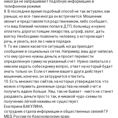
никогда не запрашивают подобную информацию в
телефонном режиме.
8. В последнее время подобный способ не так актуален, как
раньше, но всё-таки иногда он встречается. Мошенник
звонит и представляется родственником, либо сообщает,
что ваш близкий человек попал в ДТП, больницу, и нужно
оплатить дорогостоящие лекарства, штраф, залог, дать
взятку. Необходимо позвонить человеку, о котором идёт
речь, и узнать, всё ли с ним в порядке.
9. То же самое касается ситуаций, когда приходит
сообщение в социальных сетях. Например, ваш друг написал,
что ему срочно нужны деньги, и просит перевести
определённую сумму на указанный счёт. Нужно связаться с
ним или задать собеседнику вопрос, ответ на который будет
знать только он. Если от имени вашего друга действует
мошенник, конечно, он затруднится ответить.
10. Есть множество сайтов, на которых утверждается, что
можно отправить денежные средства на некий счёт и
получить вдвое больше. Увы, так не бывает - никто не станет
раздавать деньги просто так, и никакой чудо-схемы по
получению лёгкой наживы не существует.
Екатерина ВАКУЛИНА,
сотрудник отдела информации и общественных связей ГУ
МВД России по Красноярскому краю.