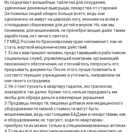
Их подкупают волшебные таблетки для похудения,
удвоенные денежные выигрыши, лекарства от старения.
За пожилых людей обидно больше всего, ведь они
однозначно не живут на широкую ногу, экономя на всём и
откладывая сбережения для детей и внуков. Но, как мы
понимаем, для мошенников, не пренебрегающих даже таким
заработком, нет ничего святого.
ГУ МВД России по Красноярскому краю напоминает, как не
стать жертвой мошеннических действий.
1. Если к вам пришёл человек, представившийся работником
социальных служб, управляющей компании, организаций
пенсионного обеспечения, не стесняйтесь попросить его
предъявить документы. После этого лучше позвонить в
соответствующее учреждение и уточнить, направляли ли
они своего сотрудника.
2. Не стоит пускать в квартиру гадалок, экстрасенсов,
знахарей и так далее. Кроме того, нельзя передавать им
якобы для обряда деньги и ювелирные украшения.
3. Продавцы лекарств, пищевых добавок или медицинского
оборудования по низкой стоимости могут быть
мошенниками, ведь настоящими БАДами и лекарствами, как
и оборудованием, не торгуют, ходя по квартирам,-
приобрести их можно только в специализированных аптеках.
4. Если вы всё же впустили незнакомца в свою квартиру, не