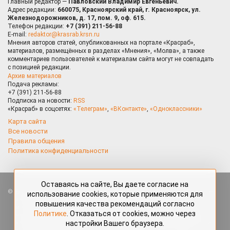
Главный редактор —
Павловский Владимир Евгеньевич.
Адрес редакции:
660075, Красноярский край, г. Красноярск, ул.
Железнодорожников, д. 17, пом. 9, оф. 615.
Телефон редакции:
+7 (391) 211-56-88
E-mail:
redaktor@krasrab.krsn.ru
Мнения авторов статей, опубликованных на портале «Красраб»,
материалов, размещённых в разделах «Мнения», «Молва», а также
комментариев пользователей к материалам сайта могут не совпадать
с позицией редакции.
Архив материалов
Подача рекламы:
+7 (391) 211-56-88
Подписка на новости:
RSS
«Красраб» в соцсетях:
«Телеграм»
,
«ВКонтакте»
,
«Одноклассники»
Карта сайта
Все новости
Правила общения
Политика конфиденциальности
Оставаясь на сайте, Вы даете согласие на
Все права защищены. Любые материалы, размещённые на портале
использование cookies, которые применяются для
«Красраб.ру» сотрудниками редакции, нештатными авторами
повышения качества рекомендаций согласно
и читателями, являются объектами авторского права. Полное или
Политике
. Отказаться от cookies, можно через
частичное использование материалов, размещённых на портале
настройки Вашего браузера.
«Красраб.ру», допускается только с письменного согласия редакции