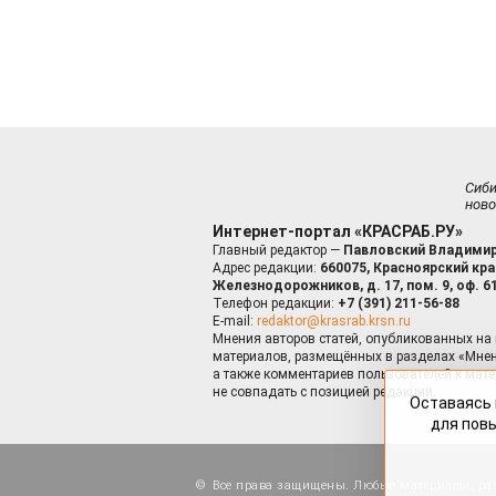
Сиб
ново
Интернет-портал «КРАСРАБ.РУ»
Главный редактор —
Павловский Владимир
Адрес редакции:
660075, Красноярский край
Железнодорожников, д. 17, пом. 9, оф. 6
Телефон редакции:
+7 (391) 211-56-88
E-mail:
redaktor@krasrab.krsn.ru
Мнения авторов статей, опубликованных на 
материалов, размещённых в разделах «Мнен
а также комментариев пользователей к мате
не совпадать с позицией редакции.
Оставаясь 
для пов
Все права защищены. Любые материалы, ра