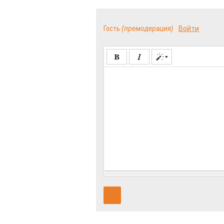
Гость
(премодерация)
Войти