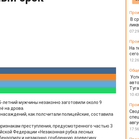
Прои
В ср
ликв
07:29
Прои
На т
сего
12:26
Общ
Усп
авто
Туг
10:43
5-летний мужчины незаконно заготовили около 9
Прои
ё на дрова.
Свод
насаждений, как полсчитали полицейские, составила
спец
авгу
признакам преступления, предусмотренного частью 3
17:56
ийской Федерации «Незаконная рубка лесных
бензопилу и незаконно срубленную древесину.