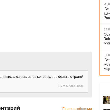
02.0
Се
Ден
Рос
31.0
Обз
Rab
му
31.0
Се
мот
мар
льших злодеев, из-за которых все беды в стране!
Пожаловаться
ентарий
Правила общения