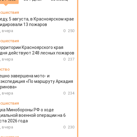
сшествия
еду, 5 августа, в Красноярском крае
идировали 13 пожаров
, вчера
0
250
сшествия
ерритории Красноярского края
дня действуют 248 лесных пожаров
, вчера
0
237
ество
ешно завершена мото- и
экспедиция «По маршруту Аркадия
аринова»
, вчера
0
234
сшествия
ка Минобороны РФ о ходе
иальной военной операции на 6
ста 2026 года
, вчера
0
230