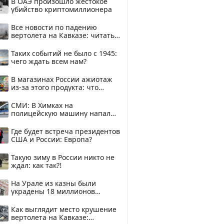
В ОАЭ произошло жестокое
убийство криптомиллионера
Все новости по падению
вертолета на Кавказе: читать
здесь
Таких событий не было с 1945:
чего ждать всем нам?
В магазинах России ажиотаж
из-за этого продукта: что
купить?
СМИ: В Химках на
полицейскую машину напали
и подожгли.
Где будет встреча президентов
США и России: Европа?
Такую зиму в России никто не
ждал: как так?!
На Урале из казны были
украдены 18 миллионов
рублей
Как выглядит место крушение
вертолета на Кавказе: