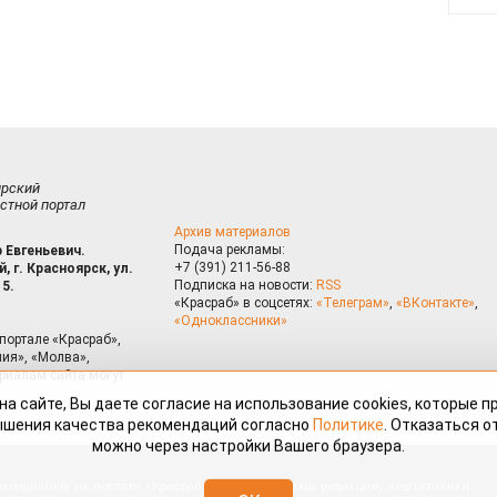
ирский
стной портал
Архив материалов
Подача рекламы:
 Евгеньевич.
+7 (391) 211-56-88
, г. Красноярск, ул.
Подписка на новости:
RSS
15.
«Красраб» в соцсетях:
«Телеграм»
,
«ВКонтакте»
,
«Одноклассники»
портале «Красраб»,
ия», «Молва»,
риалам сайта могут
на сайте, Вы даете согласие на использование cookies, которые 
ышения качества рекомендаций согласно
Политике
. Отказаться от
можно через настройки Вашего браузера.
змещённые на портале «Красраб.ру» сотрудниками редакции, нештатными