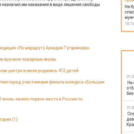
Прои
 назначил им наказания в виде лишения свободы
На К
спас
муж
10:13
педиция «По маршруту Аркадия Тугаринова»
ии вручили пожарным иконы
ом центре в июле родились 412 детей
01.0
упил перед участниками финала конкурса «Большая
На
отб
био
 вновь заняло первое место в России по
31.0
Спа
дев
тарии
(1)
Кра