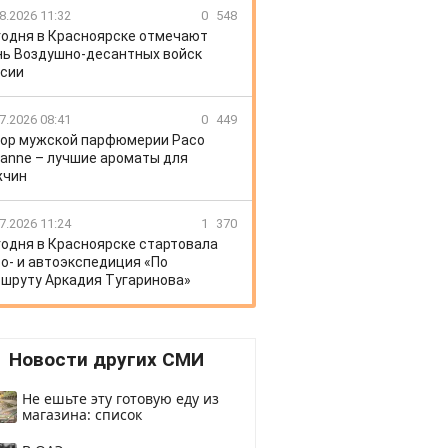
8.2026 11:32
0
548
годня в Красноярске отмечают
ь Воздушно-десантных войск
сии
7.2026 08:41
0
449
ор мужской парфюмерии Paco
anne – лучшие ароматы для
жчин
7.2026 11:24
1
370
годня в Красноярске стартовала
о- и автоэкспедиция «По
шруту Аркадия Тугаринова»
Новости других СМИ
Не ешьте эту готовую еду из
магазина: список