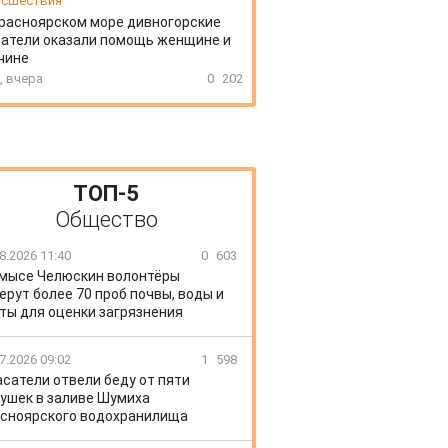
сшествия
расноярском море дивногорские
атели оказали помощь женщине и
чине
, вчера
0
202
ТОП-5
Общество
8.2026 11:40
0
603
 мысе Челюскин волонтёры
ерут более 70 проб почвы, воды и
ты для оценки загрязнения
7.2026 09:02
1
598
сатели отвели беду от пяти
ушек в заливе Шумиха
сноярского водохранилища