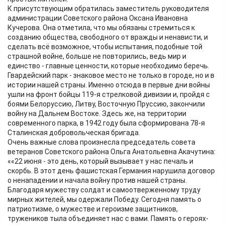
К присутствующим обратилась заместитель руководителя
администрации Советского района Оксана Ивановна
Кучерова. Она отметила, что мы обязаны стремиться к
созданию общества, свободного от вражды и ненависти, и
сделать всё возможное, чтобы испытания, подобные той
страшной войне, больше не повторились, ведь мир и
единство - главные ценности, которые необходимо беречь.
Гвардейский парк - знаковое место не только в городе, но и в
истории нашей страны. Именно отсюда в первые дни войны
ушли на фронт бойцы 119-я стрелковой дивизии и, пройдя с
боями Белоруссию, Литву, Восточную Пруссию, закончили
войну на Дальнем Востоке. Здесь же, на территории
современного парка, в 1942 году была сформирована 78-я
Сталинская добровольческая бригада.
Очень важные слова произнесла председатель совета
ветеранов Советского района Ольга Анатольевна Акачутина:
««22 июня - это день, который вызывает у нас печаль и
скорбь. В этот день фашистская Германия нарушила договор
о ненападении и начала войну против нашей страны.
Благодаря мужеству солдат и самоотверженному труду
мирных жителей, мы одержали Победу. Сегодня память о
патриотизме, о мужестве и героизме защитников,
тружеников тыла объединяет нас с вами. Память о героях-