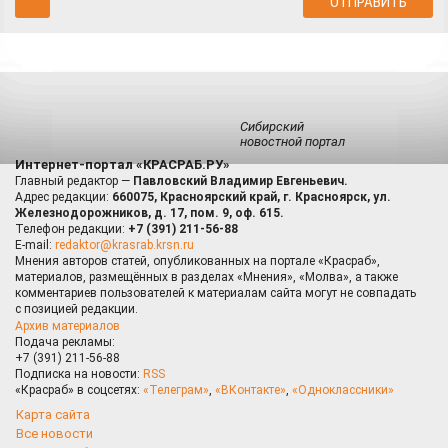
Сибирский
новостной портал
Интернет-портал «КРАСРАБ.РУ»
Главный редактор —
Павловский Владимир Евгеньевич.
Адрес редакции:
660075, Красноярский край, г. Красноярск, ул.
Железнодорожников, д. 17, пом. 9, оф. 615.
Телефон редакции:
+7 (391) 211-56-88
E-mail:
redaktor@krasrab.krsn.ru
Мнения авторов статей, опубликованных на портале «Красраб»,
материалов, размещённых в разделах «Мнения», «Молва», а также
комментариев пользователей к материалам сайта могут не совпадать
с позицией редакции.
Архив материалов
Подача рекламы:
+7 (391) 211-56-88
Подписка на новости:
RSS
«Красраб» в соцсетях:
«Телеграм»
,
«ВКонтакте»
,
«Одноклассники»
Карта сайта
Все новости