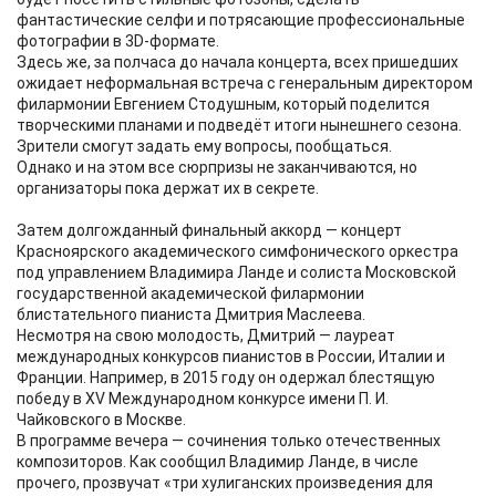
фантастические селфи и потрясающие профессиональные
фотографии в 3D-формате.
Здесь же, за полчаса до начала концерта, всех пришедших
ожидает неформальная встреча с генеральным директором
филармонии Евгением Стодушным, который поделится
творческими планами и подведёт итоги нынешнего сезона.
Зрители смогут задать ему вопросы, пообщаться.
Однако и на этом все сюрпризы не заканчиваются, но
организаторы пока держат их в секрете.
Затем долгожданный финальный аккорд — концерт
Красноярского академического симфонического оркестра
под управлением Владимира Ланде и солиста Московской
государственной академической филармонии
блистательного пианиста Дмитрия Маслеева.
Несмотря на свою молодость, Дмитрий — лауреат
международных конкурсов пианистов в России, Италии и
Франции. Например, в 2015 году он одержал блестящую
победу в XV Международном конкурсе имени П. И.
Чайковского в Москве.
В программе вечера — сочинения только отечественных
композиторов. Как сообщил Владимир Ланде, в числе
прочего, прозвучат «три хулиганских произведения для