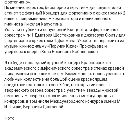
фортепиано».
По мнению маэстро, бесспорно открытием для слушателей
станет эффектный Концерт для фортепиано с оркестром № 2
нашего современника — композитора и великолепного
пианиста Николая Капустина.
Услышит публика и популярный Концерт для фортепиано с
оркестром № 1 Дмитрия Шостаковича и джазовую Сюиту для
фортепиано с оркестром Цфасмана. Украсят вечер сюита из
музыки к кинофильму «Поручик Киже» Прокофьева и
увертюра к опере «Кола Брюньон» Кабалевского.
Это будет последний крупный концерт Красноярского
академического симфонического оркестра в стенах краевой
филармонии нынешним летом. Возможность вновь услышать
любимый коллектив на большой сцене красноярцам
представится только в сентябре, на открытии нового
творческого сезона оркестра с участием звезды мировой
величины — лауреата многочисленных международных
конкурсов, в том числе Международного конкурса имени М.
И. Глинки, Вероники Джиоевой.
Фото: