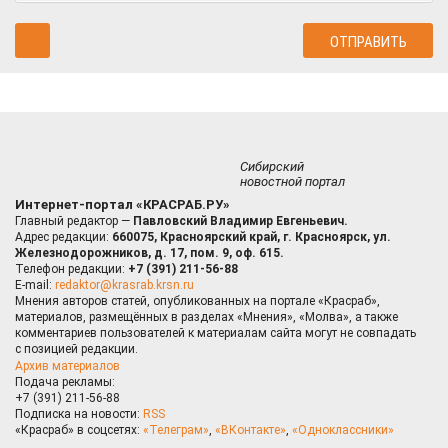
Сибирский
новостной портал
Интернет-портал «КРАСРАБ.РУ»
Главный редактор —
Павловский Владимир Евгеньевич.
Адрес редакции:
660075, Красноярский край, г. Красноярск, ул.
Железнодорожников, д. 17, пом. 9, оф. 615.
Телефон редакции:
+7 (391) 211-56-88
E-mail:
redaktor@krasrab.krsn.ru
Мнения авторов статей, опубликованных на портале «Красраб»,
материалов, размещённых в разделах «Мнения», «Молва», а также
комментариев пользователей к материалам сайта могут не совпадать
с позицией редакции.
Архив материалов
Подача рекламы:
+7 (391) 211-56-88
Подписка на новости:
RSS
«Красраб» в соцсетях:
«Телеграм»
,
«ВКонтакте»
,
«Одноклассники»