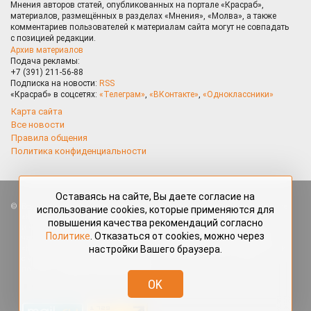
Мнения авторов статей, опубликованных на портале «Красраб»,
материалов, размещённых в разделах «Мнения», «Молва», а также
комментариев пользователей к материалам сайта могут не совпадать
с позицией редакции.
Архив материалов
Подача рекламы:
+7 (391) 211-56-88
Подписка на новости:
RSS
«Красраб» в соцсетях:
«Телеграм»
,
«ВКонтакте»
,
«Одноклассники»
Карта сайта
Все новости
Правила общения
Политика конфиденциальности
Оставаясь на сайте, Вы даете согласие на
Все права защищены. Любые материалы, размещённые на портале
использование cookies, которые применяются для
«Красраб.ру» сотрудниками редакции, нештатными авторами
повышения качества рекомендаций согласно
и читателями, являются объектами авторского права. Полное или
Политике
. Отказаться от cookies, можно через
частичное использование материалов, размещённых на портале
настройки Вашего браузера.
«Красраб.ру», допускается только с письменного согласия редакции
с указанием ссылки на источник. Все вопросы можно задать
по адресу
redaktor@krasrab.krsn.ru
.
OK