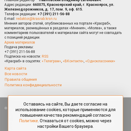
Адрес редакции:
660075, Красноярский край, г. Красноярск, ул.
Железнодорожников, д. 17, пом. 9, оф. 615.
Телефон редакции:
+7 (391) 211-56-88
E-mail:
redaktor@krasrab.krsn.ru
Мнения авторов статей, опубликованных на портале «Красраб»,
материалов, размещённых в разделах «Мнения», «Молва», а также
комментариев пользователей к материалам сайта могут не совпадать
с позицией редакции.
Архив материалов
Подача рекламы:
+7 (391) 211-56-88
Подписка на новости:
RSS
«Красраб» в соцсетях:
«Телеграм»
,
«ВКонтакте»
,
«Одноклассники»
Карта сайта
Все новости
Правила общения
Политика конфиденциальности
Оставаясь на сайте, Вы даете согласие на
Все права защищены. Любые материалы, размещённые на портале
использование cookies, которые применяются для
«Красраб.ру» сотрудниками редакции, нештатными авторами
повышения качества рекомендаций согласно
и читателями, являются объектами авторского права. Полное или
Политике
. Отказаться от cookies, можно через
частичное использование материалов, размещённых на портале
настройки Вашего браузера.
«Красраб.ру», допускается только с письменного согласия редакции
с указанием ссылки на источник. Все вопросы можно задать