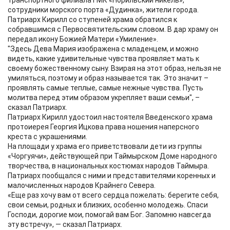
транспортного филиала ГМК «Норильский никель»,
сотрудники морского порта «Дудинка», жители города.
Патриарх Кирилл со ступеней храма обратился к
собравшимся с Первосвятительским словом. В дар храму он
передал икону Божией Матери «Умиление».
"Здесь Дева Мария изображена с младенцем, и можно
видеть, какие удивительные чувства проявляет мать к
своему божественному сыну. Взирая на этот образ, нельзя не
умиляться, поэтому и образ называется так. Это значит –
проявлять самые теплые, самые нежные чувства. Пусть
молитва перед этим образом укрепляет ваши семьи", –
сказал Патриарх.
Патриарх Кирилл удостоил настоятеля Введенского храма
протоиерея Георгия Ицкова права ношения наперсного
креста с украшениями.
На площади у храма его приветствовали дети из группы
«Чоргуячи», действующей при Таймырском Доме народного
творчества, в национальных костюмах народов Таймыра.
Патриарх пообщался с ними и представителями коренных и
малочисленных народов Крайнего Севера.
«Еще раз хочу вам от всего сердца пожелать: берегите себя,
свои семьи, родных и близких, особенно молодежь. Спаси
Господи, дорогие мои, помогай вам Бог. Запомню навсегда
эту встречу», — сказал Патриарх.