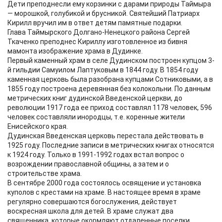
Дети преподнесли ему корзинки с дарами природы Таймыра
— морошкой, голубикой и брусникой. Святейший Патриарх
Кирилл вручил им в ответ детям памятные подарки.
Глава Таймырского Долгано-Ненецкого района Сергей
Ткаченко преподнес Кириллу изготовленное из бивня
мамонта изображение храма в Дудинке.
Первый каменный храм в селе Дудинском построен купцом 3-
й гильдии Самуилом Лаптуковым в 1844 году. В 1854 году
каменная церковь была разобрана купцами Сотниковыми, а в
1855 году построена деревянная без колокольни. По данным
метрических книг дудинской Введенской церкви, до
революции 1917 года ее приход составлял 1178 человек, 596
человек составляли инородцы, т.е. коренные жители
Енисейского края.
Дудинская Введенская церковь перестала действовать в
1925 году. Последние записи в метрических книгах относятся
к 1924 году. Только в 1991-1992 годах встал вопрос о
возрождении православной общины, а затем и о
строительстве храма.
В сентябре 2000 года состоялось освящение и установка
куполов с крестами на храме. В настоящее время в храме
регулярно совершаются богослужения, действует
воскресная школа для детей. В храме служат два
священника, которые окормляют отдаленные поселки