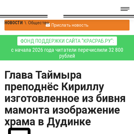
НОВОСТИ
\
Общество
Прислать новость
ФОНД ПОДДЕРЖКИ САЙТА "КРАСРАБ.РУ":
с начала 2026 года читатели перечислили 32 800
рублей
Глава Таймыра
преподнёс Кириллу
изготовленное из бивня
мамонта изображение
храма в Дудинке