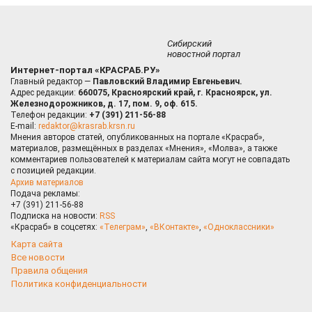
Сибирский
новостной портал
Интернет-портал «КРАСРАБ.РУ»
Главный редактор —
Павловский Владимир Евгеньевич.
Адрес редакции:
660075, Красноярский край, г. Красноярск, ул.
Железнодорожников, д. 17, пом. 9, оф. 615.
Телефон редакции:
+7 (391) 211-56-88
E-mail:
redaktor@krasrab.krsn.ru
Мнения авторов статей, опубликованных на портале «Красраб»,
материалов, размещённых в разделах «Мнения», «Молва», а также
комментариев пользователей к материалам сайта могут не совпадать
с позицией редакции.
Архив материалов
Подача рекламы:
+7 (391) 211-56-88
Подписка на новости:
RSS
«Красраб» в соцсетях:
«Телеграм»
,
«ВКонтакте»
,
«Одноклассники»
Карта сайта
Все новости
Правила общения
Политика конфиденциальности