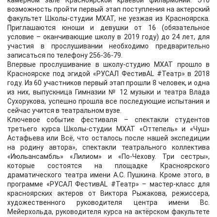
камерном зале Красноярской краевой филармонии. Это
возможность пройти первый этап поступления на актерский
факультет Школы-студии МХАТ, не уезжая из Красноярска.
Приглашаются юноши и девушки от 16 (обязательное
условие – оканчивающие школу в 2019 году) до 24 лет, для
участия в прослушивании необходимо предварительно
записаться по телефону 256-36-79.
Впервые прослушивание в школу-студию МХАТ прошло в
Красноярске под эгидой «РУСАЛ ФестивAL #Театр» в 2018
году. Из 60 участников первый этап прошли 8 человек, и одна
из них, выпускница Гимназии № 12 музыки и театра Влада
Сухорукова, успешно прошла все последующие испытания и
сейчас учится в театральном вузе.
Ключевое событие фестиваля – спектакли студентов
третьего курса Школы-студии МХАТ «Оттепель» и «Чуш»
Астафьева или Всё, что осталось после нашей экспедиции
на родину автора», спектакли театрального коллектива
«Июльансамбль» «Лилиом» и «По-Чехову. Три сестры»,
которые состоятся на площадке Красноярского
драматического театра имени А.С. Пушкина. Кроме этого, в
программе «РУСАЛ ФестивAL #Театр» – мастер-класс для
красноярских актеров от Виктора Рыжакова, режиссера,
художественного руководителя центра имени Вс.
Мейерхольда, руководителя курса на актёрском факультете