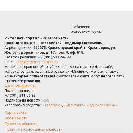
Сибирский
новостной портал
Интернет-портал «КРАСРАБ.РУ»
Главный редактор —
Павловский Владимир Евгеньевич.
Адрес редакции:
660075, Красноярский край, г. Красноярск, ул.
Железнодорожников, д. 17, пом. 9, оф. 615.
Телефон редакции:
+7 (391) 211-56-88
E-mail:
redaktor@krasrab.krsn.ru
Мнения авторов статей, опубликованных на портале «Красраб»,
материалов, размещённых в разделах «Мнения», «Молва», а также
комментариев пользователей к материалам сайта могут не совпадать
с позицией редакции.
Архив материалов
Подача рекламы:
+7 (391) 211-56-88
Подписка на новости:
RSS
«Красраб» в соцсетях:
«Телеграм»
,
«ВКонтакте»
,
«Одноклассники»
Карта сайта
Все новости
Правила общения
Политика конфиденциальности