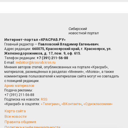
Сибирский
новостной портал
Интернет-портал «КРАСРАБ.РУ»
Главный редактор —
Павловский Владимир Евгеньевич.
Адрес редакции:
660075, Красноярский край, г. Красноярск, ул.
Железнодорожников, д. 17, пом. 9, оф. 615.
Телефон редакции:
+7 (391) 211-56-88
E-mail:
redaktor@krasrab.krsn.ru
Мнения авторов статей, опубликованных на портале «Красраб»,
материалов, размещённых в разделах «Мнения», «Молва», а также
комментариев пользователей к материалам сайта могут не совпадать
с позицией редакции.
Архив материалов
Подача рекламы:
+7 (391) 211-56-88
Подписка на новости:
RSS
«Красраб» в соцсетях:
«Телеграм»
,
«ВКонтакте»
,
«Одноклассники»
Карта сайта
Все новости
Правила общения
Политика конфиденциальности