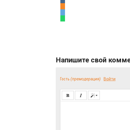
Напишите свой комм
Гость
(премодерация)
Войти