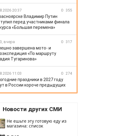
8.2026 20:37
0
355
расноярске Владимир Путин
тупил перед участниками финала
курса «Большая перемена»
3, вчера
0
317
пешно завершена мото- и
оэкспедиция «По маршруту
адия Тугаринова»
8.2026 11:03
0
274
огодние праздники в 2027 году
ут в России короче предыдущих
Новости других СМИ
Не ешьте эту готовую еду из
магазина: список