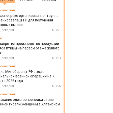
сшествия
расноярске организованная группа
ценировала ДТП для получения
аховых выплат
, сегодня
0
228
ес
запретил производство продукции
яса птицы на первом этаже жилого
а
, сегодня
0
214
сшествия
ка Минобороны РФ о ходе
иальной военной операции на 7
ста 2026 года
, сегодня
0
207
сшествия
ыкание электропроводки стало
иной гибели женщины в Алтайском