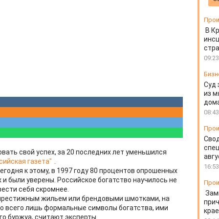
Прои
В К
инс
стр
09:23
Бизн
Суд 
из м
дом
08:43
Прои
Свод
спец
вать свой успех, за 20 последних лет уменьшился
авгу
сийская газета"
.
16:53
егодня к этому, в 1997 году 80 процентов опрошенных
 и были уверены. Российское богатство научилось не
Прои
вести себя скромнее.
Зам
, престижным жильем или брендовыми шмотками, на
прич
это всего лишь формальные символы богатства, ими
крае
го буржуа, считают эксперты.