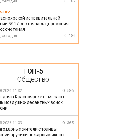
, сегодня
0
187
ество
расноярской исправительной
нии № 17 состоялась церемония
косочетания
, сегодня
0
186
ТОП-5
Общество
8.2026 11:32
0
586
годня в Красноярске отмечают
ь Воздушно-десантных войск
сии
8.2026 11:09
0
365
агодарные жители столицы
асии вручили пожарным иконы