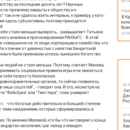
09:14
атству за последние десять лет? Научных
ые по-прежнему закрыты к обществу и к
Общ
так и не удалось взять интервью, к примеру, у кого-
В К
ия здесь субъективны, поэтому приходится
коло
й.
бра
о себе стало меньше выпирать, - размышляет Татьяна
10:35
ого анализа и прогнозирования РАНХиГС. - В этой
е совершенно не те люди, корпорации и семейства, кто
 И в отличие от девяностых с налетом бандитской
деньги были признаком успеха, нынешнее богатство
х людей не стало меньше. Поэтому, считает Малева,
принимать социальные правила игры и не хвалиться
ти себя попросту безопаснее.
правоохранительных органов, то сейчас появилось
02.0
лице соцсетей", - говорит она. И это, несмотря на
Се
и "Фейсбука" или "Твиттера", тоже усмиряет
Ден
Рос
т, - что богатые действительно в большей степени
с теми ожиданиями, которые сформировались в
04.0
е. По мнению Малевой, кто бы что ни говорил о конце
Бл
тандартах населения, шаг назад очевиден:
Хак