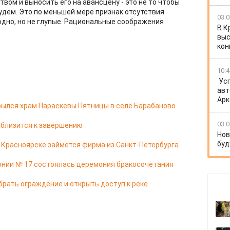
твом и выносить его на авансцену - это не то чтобы
удем. Это по меньшей мере признак отсутствия
03.0
годно, но не глупые. Рациональные соображения
В К
выс
кон
10:4
Ус
авт
Арк
ылся храм Параскевы Пятницы в селе Барабаново
03.0
 близится к завершению
Нов
буд
в Красноярске займётся фирма из Санкт-Петербурга
онии № 17 состоялась церемония бракосочетания
брать ограждение и открыть доступ к реке