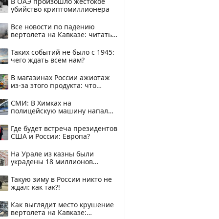
В ОАЭ произошло жестокое
убийство криптомиллионера
Все новости по падению
вертолета на Кавказе: читать
здесь
Таких событий не было с 1945:
чего ждать всем нам?
В магазинах России ажиотаж
из-за этого продукта: что
купить?
СМИ: В Химках на
полицейскую машину напали
и подожгли.
Где будет встреча президентов
США и России: Европа?
На Урале из казны были
украдены 18 миллионов
рублей
Такую зиму в России никто не
ждал: как так?!
Как выглядит место крушение
вертолета на Кавказе: