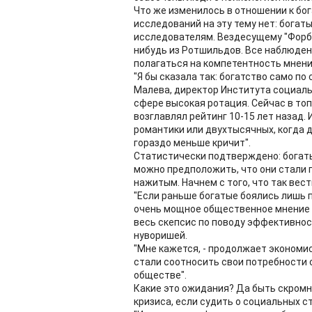
Что же изменилось в отношении к бог
исследований на эту тему нет: богат
исследователям. Вездесущему "Форбс" 
нибудь из Ротшильдов. Все наблюден
полагаться на компетентность мнени
"Я бы сказала так: богатство само п
Малева, директор Института социальн
сфере высокая ротация. Сейчас в топ
возглавлял рейтинг 10-15 лет назад.
романтики или двухтысячных, когда 
гораздо меньше кричит".
Статистически подтверждено: богаты
можно предположить, что они стали 
нажитым. Начнем с того, что так вес
"Если раньше богатые боялись лишь 
очень мощное общественное мнение в 
весь скепсис по поводу эффективност
нуворишей.
"Мне кажется, - продолжает экономис
стали соотносить свои потребности 
обществе".
Какие это ожидания? Да быть скромне
кризиса, если судить о социальных с