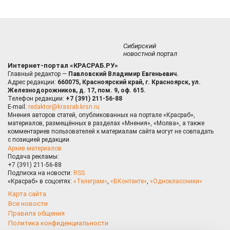
Сибирский
новостной портал
Интернет-портал «КРАСРАБ.РУ»
Главный редактор —
Павловский Владимир Евгеньевич.
Адрес редакции:
660075, Красноярский край, г. Красноярск, ул.
Железнодорожников, д. 17, пом. 9, оф. 615.
Телефон редакции:
+7 (391) 211-56-88
E-mail:
redaktor@krasrab.krsn.ru
Мнения авторов статей, опубликованных на портале «Красраб»,
материалов, размещённых в разделах «Мнения», «Молва», а также
комментариев пользователей к материалам сайта могут не совпадать
с позицией редакции.
Архив материалов
Подача рекламы:
+7 (391) 211-56-88
Подписка на новости:
RSS
«Красраб» в соцсетях:
«Телеграм»
,
«ВКонтакте»
,
«Одноклассники»
Карта сайта
Все новости
Правила общения
Политика конфиденциальности