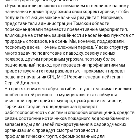
«Руководители регионов с вниманием отнеслись к нашему
начинанию и даже предложили свои корректировки, чтобы
получить от акции максимальный результат. Например,
представители администрации Томской области
порекомендовали перенести превентивные мероприятия,
влияющие на степень защищённости населённых пунктов от
природных пожаров, на осень. Мы, конечно, поддержали,
поскольку весна – очень сложный период. У всех структур
много задач по подготовке к паводку, сезону лесных
пожаров, другим природным угрозам, поэтому более
рациональный подход при проведении профилактики мы
приветствуем и готовы развивать», - прокомментировал
решение начальник СРЦ МЧС России генерал-лейтенант
Сергей Диденко.
На протяжении сентября-октября - с учётом климатических
особенностей региона - в муниципалитетах займутся
очисткой территорий от мусора, сухой растительности,
горючих отходов, в очередной раз проверят
работоспособность систем и способов оповещения, средств
связи, состояние источников пожарного водоснабжения и
запасы воды для целей пожаротушения в садоводческих
организациях, проведут смотры готовности
профилактических групп, сформированных для