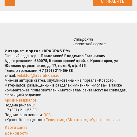
Сибирский
новостной портал
Интернет-портал «КРАСРАБ.РУ»
Главный редактор —
Павловский Владимир Евгеньевич.
Адрес редакции:
660075, Красноярский край, г. Красноярск, ул.
Железнодорожников, д. 17, пом. 9, оф. 615.
Телефон редакции:
+7 (391) 211-56-88
E-mail:
redaktor@krasrab.krsn.ru
Мнения авторов статей, опубликованных на портале «Красраб»,
материалов, размещённых в разделах «Мнения», «Молва», а также
комментариев пользователей к материалам сайта могут не совпадать
с позицией редакции.
Архив материалов
Подача рекламы:
+7 (391) 211-56-88
Подписка на новости:
RSS
«Красраб» в соцсетях:
«Телеграм»
,
«ВКонтакте»
,
«Одноклассники»
Карта сайта
Все новости