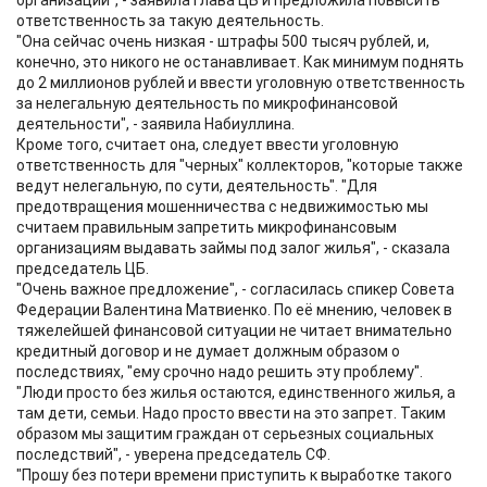
организации", - заявила глава ЦБ и предложила повысить
ответственность за такую деятельность.
"Она сейчас очень низкая - штрафы 500 тысяч рублей, и,
конечно, это никого не останавливает. Как минимум поднять
до 2 миллионов рублей и ввести уголовную ответственность
за нелегальную деятельность по микрофинансовой
деятельности", - заявила Набиуллина.
Кроме того, считает она, следует ввести уголовную
ответственность для "черных" коллекторов, "которые также
ведут нелегальную, по сути, деятельность". "Для
предотвращения мошенничества с недвижимостью мы
считаем правильным запретить микрофинансовым
организациям выдавать займы под залог жилья", - сказала
председатель ЦБ.
"Очень важное предложение", - согласилась спикер Совета
Федерации Валентина Матвиенко. По её мнению, человек в
тяжелейшей финансовой ситуации не читает внимательно
кредитный договор и не думает должным образом о
последствиях, "ему срочно надо решить эту проблему".
"Люди просто без жилья остаются, единственного жилья, а
там дети, семьи. Надо просто ввести на это запрет. Таким
образом мы защитим граждан от серьезных социальных
последствий", - уверена председатель СФ.
"Прошу без потери времени приступить к выработке такого