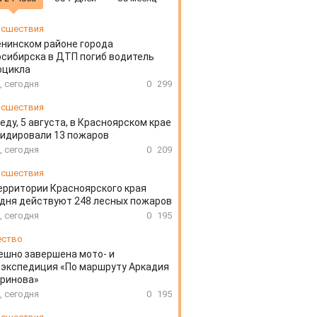
сшествия
енинском районе города
сибирска в ДТП погиб водитель
оцикла
, сегодня
0
299
сшествия
еду, 5 августа, в Красноярском крае
идировали 13 пожаров
, сегодня
0
209
сшествия
ерритории Красноярского края
дня действуют 248 лесных пожаров
, сегодня
0
195
ество
ешно завершена мото- и
экспедиция «По маршруту Аркадия
аринова»
, сегодня
0
195