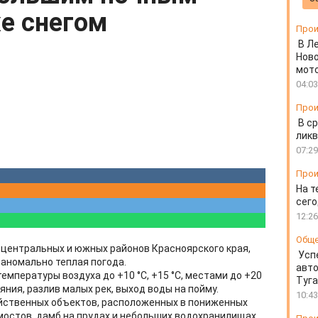
е снегом
Прои
В Л
Ново
мот
04:03
Прои
В ср
ликв
07:29
Прои
На т
сего
12:26
Общ
и центральных и южных районов Красноярского края,
Усп
 аномально теплая погода.
авто
мпературы воздуха до +10 °С, +15 °С, местами до +20
Туг
яния, разлив малых рек, выход воды на пойму.
10:43
йственных объектов, расположенных в пониженных
мостов, дамб на прудах и небольших водохранилищах.