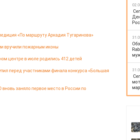
02.0
Се
Ден
Рос
педиция «По маршруту Аркадия Тугаринова»
31.0
Обз
ии вручили пожарным иконы
Rab
му
ом центре в июле родились 412 детей
31.0
упил перед участниками финала конкурса «Большая
Се
мот
мар
 вновь заняло первое место в России по