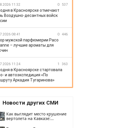
8.2026 11:32
0
537
годня в Красноярске отмечают
ь Воздушно-десантных войск
сии
7.2026 08:41
0
446
ор мужской парфюмерии Paco
anne – лучшие ароматы для
жчин
7.2026 11:24
1
363
годня в Красноярске стартовала
о- и автоэкспедиция «По
шруту Аркадия Тугаринова»
Новости других СМИ
Как выглядит место крушение
вертолета на Кавказе:
смотреть