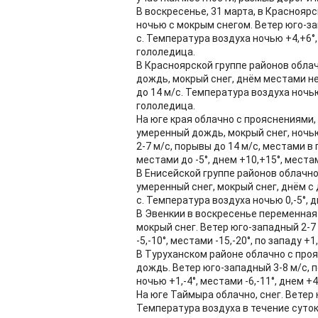
В воскресенье, 31 марта, в Краснояр
ночью с мокрым снегом. Ветер юго-за
с. Температура воздуха ночью +4,+6°
гололедица.
В Красноярской группе районов обла
дождь, мокрый снег, днём местами н
до 14 м/с. Температура воздуха ночью
гололедица.
На юге края облачно с прояснениями
умеренный дождь, мокрый снег, ночь
2-7 м/с, порывы до 14 м/с, местами в 
местами до -5°, днем +10,+15°, места
В Енисейской группе районов облачн
умеренный снег, мокрый снег, днём с
с. Температура воздуха ночью 0,-5°, 
В Эвенкии в воскресенье переменная
мокрый снег. Ветер юго-западный 2-7
-5,-10°, местами -15,-20°, по западу +1,
В Туруханском районе облачно с проя
дождь. Ветер юго-западный 3-8 м/с, 
ночью +1,-4°, местами -6,-11°, днем +4
На юге Таймыра облачно, снег. Ветер 
Температура воздуха в течение суток 