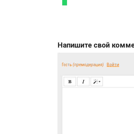
Напишите свой комм
Гость
(премодерация)
Войти