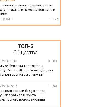
сшествия
расноярском море дивногорские
атели оказали помощь женщине и
чине
, сегодня
0
176
ТОП-5
Общество
8.2026 11:40
0
600
 мысе Челюскин волонтёры
ерут более 70 проб почвы, воды и
ты для оценки загрязнения
7.2026 09:02
1
590
сатели отвели беду от пяти
ушек в заливе Шумиха
сноярского водохранилища