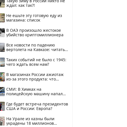
Такую зиму в России никто не
ждал: как так?!
Не ешьте эту готовую еду из
магазина: список
В ОАЭ произошло жестокое
убийство криптомиллионера
Все новости по падению
вертолета на Кавказе: читать
здесь
Таких событий не было с 1945:
чего ждать всем нам?
В магазинах России ажиотаж
из-за этого продукта: что
купить?
СМИ: В Химках на
полицейскую машину напали
и подожгли.
Где будет встреча президентов
США и России: Европа?
На Урале из казны были
украдены 18 миллионов