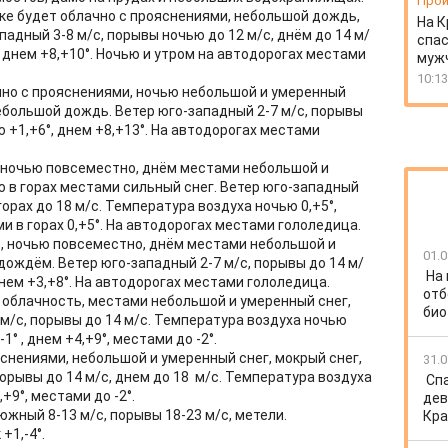
Прои
ске будет облачно с прояснениями, небольшой дождь,
На К
падный 3-8 м/с, порывы ночью до 12 м/с, днём до 14 м/
спас
, днем +8,+10°. Ночью и утром на автодорогах местами
муж
10:13
чно с прояснениями, ночью небольшой и умеренный
ебольшой дождь. Ветер юго-западный 2-7 м/с, порывы
 +1,+6°, днем +8,+13°. На автодорогах местами
, ночью повсеместно, днём местами небольшой и
ю в горах местами сильный снег. Ветер юго-западный
горах до 18 м/с. Температура воздуха ночью 0,+5°,
ми в горах 0,+5°. На автодорогах местами гололедица.
о, ночью повсеместно, днём местами небольшой и
01.0
 дождём. Ветер юго-западный 2-7 м/с, порывы до 14 м/
На
днем +3,+8°. На автодорогах местами гололедица.
отб
 облачность, местами небольшой и умеренный снег,
био
 м/с, порывы до 14 м/с. Температура воздуха ночью
-1° , днем +4,+9°, местами до -2°.
снениями, небольшой и умеренный снег, мокрый снег,
31.0
порывы до 14 м/с, днем до 18 м/с. Температура воздуха
Спа
,+9°, местами до -2°.
дев
южный 8-13 м/с, порывы 18-23 м/с, метели.
Кра
+1,-4°.