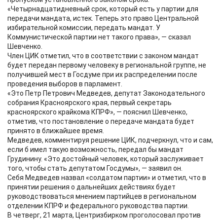
«Четырнадцатидневный срок, который есть у партии для
передачи мандата, истек. Теперь это право Центральной
избирательной комиссии, передать мандат. У
Коммунистической партии нет такого права», — сказал
Шевченко.
Член ЦИК отметил, что в соответствии с законом мандат
будет передан первому человеку в региональной группе, не
получившей мест в Госдуме при их распределении после
проведения выборов в парламент.
«Это Петр Петрович Медведев, депутат Законодательного
собрания Красноярского края, первый секретарь
красноярского крайкома КПРФ», — пояснил Шевченко,
отметив, что постановление о передаче мандата будет
принято в ближайшее время.
Медведев, комментируя решение ЦИК, подчеркнул, что и сам,
если б имел такую возможность, передал бы мандат
Грудинину. «Это достойный человек, который заслуживает
того, чтобы стать депутатом Госдумы», — заявил он.
Себя Медведев назвал «солдатом партии» и отметил, что в
принятии решения о дальнейших действиях будет
руководствоваться мнением партийцев в региональном
отделении КПРФ и федерального руководства партии.
В четверг, 21 марта, Центризбирком проголосовал против