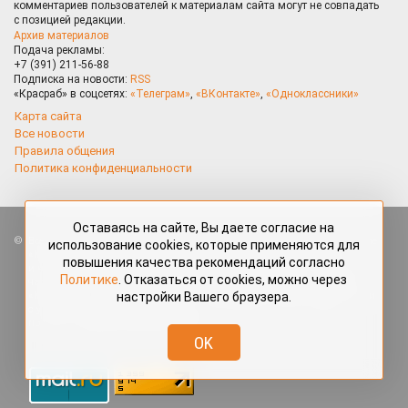
комментариев пользователей к материалам сайта могут не совпадать
с позицией редакции.
Архив материалов
Подача рекламы:
+7 (391) 211-56-88
Подписка на новости:
RSS
«Красраб» в соцсетях:
«Телеграм»
,
«ВКонтакте»
,
«Одноклассники»
Карта сайта
Все новости
Правила общения
Политика конфиденциальности
Оставаясь на сайте, Вы даете согласие на
Все права защищены. Любые материалы, размещённые на портале
использование cookies, которые применяются для
«Красраб.ру» сотрудниками редакции, нештатными авторами
повышения качества рекомендаций согласно
и читателями, являются объектами авторского права. Полное или
Политике
. Отказаться от cookies, можно через
частичное использование материалов, размещённых на портале
настройки Вашего браузера.
«Красраб.ру», допускается только с письменного согласия редакции
с указанием ссылки на источник. Все вопросы можно задать
по адресу
redaktor@krasrab.krsn.ru
.
OK