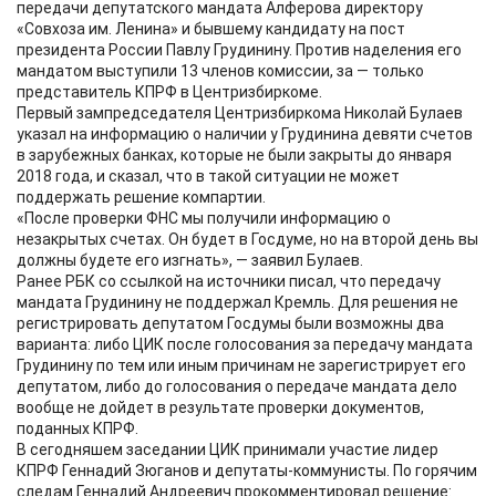
передачи депутатского мандата Алферова директору
«Совхоза им. Ленина» и бывшему кандидату на пост
президента России Павлу Грудинину. Против наделения его
мандатом выступили 13 членов комиссии, за — только
представитель КПРФ в Центризбиркоме.
Первый зампредседателя Центризбиркома Николай Булаев
указал на информацию о наличии у Грудинина девяти счетов
в зарубежных банках, которые не были закрыты до января
2018 года, и сказал, что в такой ситуации не может
поддержать решение компартии.
«После проверки ФНС мы получили информацию о
незакрытых счетах. Он будет в Госдуме, но на второй день вы
должны будете его изгнать», — заявил Булаев.
Ранее РБК со ссылкой на источники писал, что передачу
мандата Грудинину не поддержал Кремль. Для решения не
регистрировать депутатом Госдумы были возможны два
варианта: либо ЦИК после голосования за передачу мандата
Грудинину по тем или иным причинам не зарегистрирует его
депутатом, либо до голосования о передаче мандата дело
вообще не дойдет в результате проверки документов,
поданных КПРФ.
В сегодняшем заседании ЦИК принимали участие лидер
КПРФ Геннадий Зюганов и депутаты-коммунисты. По горячим
следам Геннадий Андреевич прокомментировал решение: