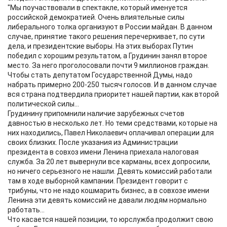
"Мы поучаствовали в спектакле, который именуется
российской демократией. Очень влиятельные силы
либерального толка организуют в России майдан. В данном
случае, принятие такого решения перечеркивает, по сути
дела, и президентские выборы. На этих выборах Путин
победил с хорошим результатом, а Грудинин занял второе
место. За него проголосовали почти 9 миллионов граждан.
Чтобы стать депутатом Государственной Думы, надо
набрать примерно 200-250 тысяч голосов. И в данном случае
вся страна подтвердила приоритет нашей партии, как второй
политической силы...
Грудинину припомнили наличие зарубежных счетов
давностью в несколько лет. Но теми средствами, которые на
них находились, Павел Николаевич оплачивал операции для
своих близких. После указания из Администрации
президента в совхоз имени Ленина приехала налоговая
служба. За 20 лет вывернули все карманы, всех допросили,
но ничего серьезного не нашли. Девять комиссий работали
там в ходе выборной кампании. Президент говорит с
трибуны, что не надо кошмарить бизнес, а в совхозе имени
Ленина эти девять комиссий не давали людям нормально
работать...
Что касается нашей позиции, то юрслужба продолжит свою