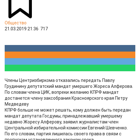
Общество
21.03.2019 21:36
717
Члены Центризбиркома отказались передать Павлу
Грудинину депутатский мандат умершего Жореса Алферова.
По словам члена ЦИК, вопреки желанию КПРФ мандат
достанется члену заксобрания Красноярского края Петру
Медведеву
КПРФ больше не может решать, кому должен быть передан
мандат депутата Госдумы, принадлежавший умершему
недавно Жоресу Алферову, заявил журналистам член
Центральной избирательной комиссии Евгений Шевченко.
По его словам, партия лишилась своего права в связи с
пропуском установленного законом срока.