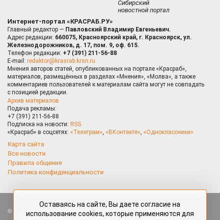
Сибирский
новостной портал
Интернет-портал «КРАСРАБ.РУ»
Главный редактор —
Павловский Владимир Евгеньевич.
Адрес редакции:
660075, Красноярский край, г. Красноярск, ул.
Железнодорожников, д. 17, пом. 9, оф. 615.
Телефон редакции:
+7 (391) 211-56-88
E-mail:
redaktor@krasrab.krsn.ru
Мнения авторов статей, опубликованных на портале «Красраб»,
материалов, размещённых в разделах «Мнения», «Молва», а также
комментариев пользователей к материалам сайта могут не совпадать
с позицией редакции.
Архив материалов
Подача рекламы:
+7 (391) 211-56-88
Подписка на новости:
RSS
«Красраб» в соцсетях:
«Телеграм»
,
«ВКонтакте»
,
«Одноклассники»
Карта сайта
Все новости
Правила общения
Политика конфиденциальности
Оставаясь на сайте, Вы даете согласие на
Все права защищены. Любые материалы, размещённые на портале
использование cookies, которые применяются для
«Красраб.ру» сотрудниками редакции, нештатными авторами