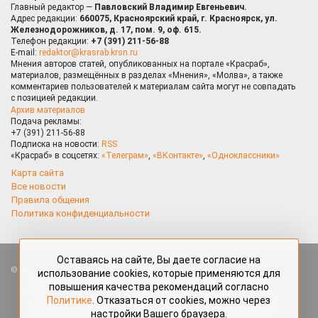
Главный редактор —
Павловский Владимир Евгеньевич.
Адрес редакции:
660075, Красноярский край, г. Красноярск, ул.
Железнодорожников, д. 17, пом. 9, оф. 615.
Телефон редакции:
+7 (391) 211-56-88
E-mail:
redaktor@krasrab.krsn.ru
Мнения авторов статей, опубликованных на портале «Красраб»,
материалов, размещённых в разделах «Мнения», «Молва», а также
комментариев пользователей к материалам сайта могут не совпадать
с позицией редакции.
Архив материалов
Подача рекламы:
+7 (391) 211-56-88
Подписка на новости:
RSS
«Красраб» в соцсетях:
«Телеграм»
,
«ВКонтакте»
,
«Одноклассники»
Карта сайта
Все новости
Правила общения
Политика конфиденциальности
Оставаясь на сайте, Вы даете согласие на
Все права защищены. Любые материалы, размещённые на портале
использование cookies, которые применяются для
«Красраб.ру» сотрудниками редакции, нештатными авторами
повышения качества рекомендаций согласно
и читателями, являются объектами авторского права. Полное или
Политике
. Отказаться от cookies, можно через
частичное использование материалов, размещённых на портале
настройки Вашего браузера.
«Красраб.ру», допускается только с письменного согласия редакции