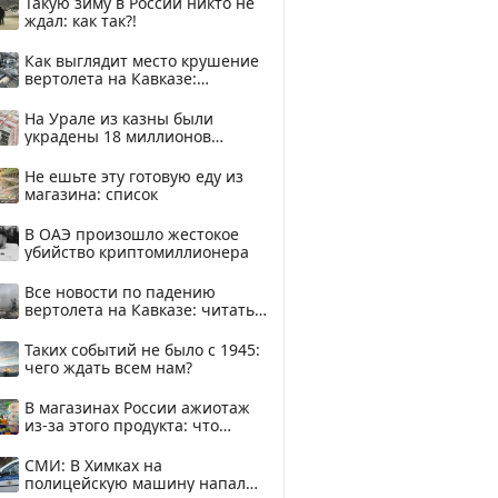
Такую зиму в России никто не
ждал: как так?!
Как выглядит место крушение
вертолета на Кавказе:
смотреть
На Урале из казны были
украдены 18 миллионов
рублей
Не ешьте эту готовую еду из
магазина: список
В ОАЭ произошло жестокое
убийство криптомиллионера
Все новости по падению
вертолета на Кавказе: читать
здесь
Таких событий не было с 1945:
чего ждать всем нам?
В магазинах России ажиотаж
из-за этого продукта: что
купить?
СМИ: В Химках на
полицейскую машину напали