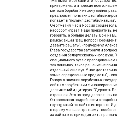
"Мы вместе создали это государство
привержены, и я прежде всего, нашем
методы борьбы. Я не хочу войны, разд
предпримет попытки дестабилизирова
попадет в "полымя дестабилизации",
Он отметил, что в России создается 
наоборот играет. Надо прекратить, не
говорить, а больше делать. Вон, из Б
рамках акции "Ваш вопрос Президенту"
давайте решать", - подчеркнул Алекс
Глава государства затронул и вопрос
создания белорусскоязычного вуза. "
специального вуза с преподаванием на
так понимаю, такое решение не приня
отдельный еще вуз. У нас достаточно
языке определенные предметы", - ска
Говоря о влиянии зарубежных госуда
сайты с зарубежным финансирование
достижений и, цитирую: "Держать Бел
страшная. Это во вред делают - вы п
Он рассказал подробности о подобных
группу, какой-то сайт в интернете. И 
второму меньше, третьему - вообще н
за сайты, кто приходил и кто проплачи