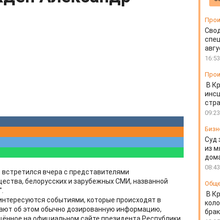
Прои
Свод
спец
авгу
16:53
Прои
В К
инс
стр
09:23
Бизн
Суд 
из м
дом
08:43
 встретился вчера с представителями
ества, белорусских и зарубежных СМИ, названной
Общ
.
В К
интересуются событиями, которые происходят в
коло
дают об этом обычно дозированную информацию,
бра
щённое на официальном сайте президента Республики