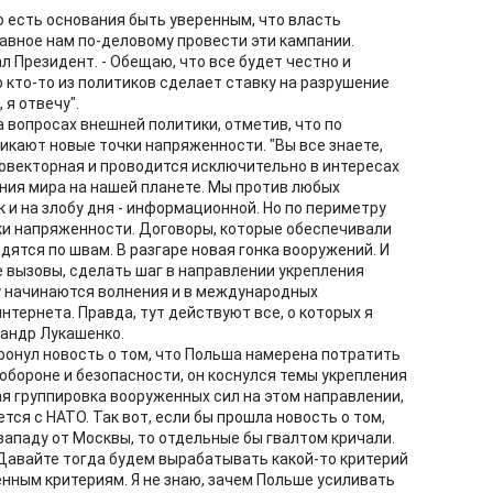
го есть основания быть уверенным, что власть
лавное нам по-деловому провести эти кампании.
л Президент. - Обещаю, что все будет честно и
о кто-то из политиков сделает ставку на разрушение
 я отвечу".
 вопросах внешней политики, отметив, что по
икают новые точки напряженности. "Вы все знаете,
овекторная и проводится исключительно в интересах
ния мира на нашей планете. Мы против любых
к и на злобу дня - информационной. Но по периметру
ки напряженности. Договоры, которые обеспечивали
дятся по швам. В разгаре новая гонка вооружений. И
 вызовы, сделать шаг в направлении укрепления
у начинаются волнения и в международных
интернета. Правда, тут действуют все, о которых я
сандр Лукашенко.
тронул новость о том, что Польша намерена потратить
б обороне и безопасности, он коснулся темы укрепления
ая группировка вооруженных сил на этом направлении,
ся с НАТО. Так вот, если бы прошла новость о том,
 западу от Москвы, то отдельные бы гвалтом кричали.
 Давайте тогда будем вырабатывать какой-то критерий
енным критериям. Я не знаю, зачем Польше усиливать