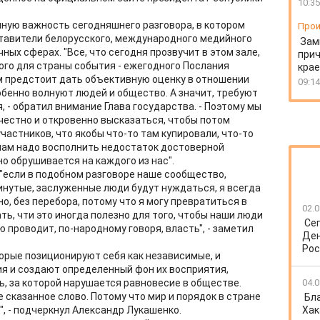
10:35
ную важность сегодняшнего разговора, в котором
Прои
дставители белорусского, международного медийного
Зам
ных сферах. "Все, что сегодня прозвучит в этом зале,
прич
ого для страны события - ежегодного Послания
крае
м предстоит дать объективную оценку в отношении
09:14
бенно волнуют людей и общество. А значит, требуют
 - обратил внимание Глава государства. - Поэтому мы
честно и откровенно высказаться, чтобы потом
астников, что якобы что-то там купировали, что-то
нам надо восполнить недостаток достоверной
о обрушивается на каждого из нас".
 "если в подобном разговоре наше сообщество,
инутые, заслуженные люди будут нуждаться, я всегда
но, без перебора, потому что я могу превратиться в
02.0
ть, чти это иногда полезно для того, чтобы наши люди
Се
ю проводит, по-народному говоря, власть", - заметил
Ден
Рос
торые позиционируют себя как независимые, и
я и создают определенный фон их восприятия,
ь, за которой нарушается равновесие в обществе.
04.0
сказанное слово. Потому что мир и порядок в стране
Бл
, - подчеркнул Александр Лукашенко.
Хак