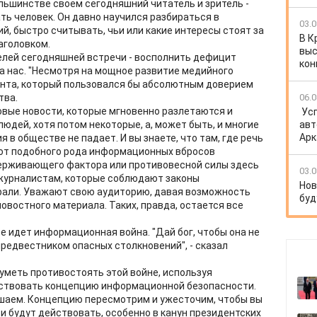
ольшинстве своем сегодняшний читатель и зритель -
ь человек. Он давно научился разбираться в
03.0
, быстро считывать, чьи или какие интересы стоят за
В К
аголовком.
выс
целей сегодняшней встречи - восполнить дефицит
кон
 нас. "Несмотря на мощное развитие медийного
ента, который пользовался бы абсолютным доверием
тва.
06.0
ковые новости, которые мгновенно разлетаются и
Ус
юдей, хотя потом некоторые, а, может быть, и многие
авт
Арк
 в обществе не падает. И вы знаете, что там, где речь
 от подобного рода информационных вбросов
держивающего фактора или противовесной силы здесь
03.0
журналистам, которые соблюдают законы
Нов
рали. Уважают свою аудиторию, давая возможность
буд
овостного материала. Таких, правда, остается все
ре идет информационная война. "Дай бог, чтобы она не
предвестником опасных столкновений", - сказал
 уметь противостоять этой войне, используя
ствовать концепцию информационной безопасности.
ешаем. Концепцию пересмотрим и ужесточим, чтобы вы
и будут действовать, особенно в канун президентских