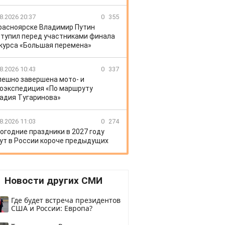
8.2026 20:37
0
355
расноярске Владимир Путин
тупил перед участниками финала
курса «Большая перемена»
8.2026 10:43
0
337
пешно завершена мото- и
оэкспедиция «По маршруту
адия Тугаринова»
8.2026 11:03
0
274
огодние праздники в 2027 году
ут в России короче предыдущих
Новости других СМИ
Где будет встреча президентов
США и России: Европа?