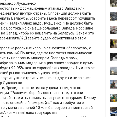
Александр Лукашенко.
востоять информационным атакам с Запада или
ъединиться внутри страны. Оппозиция должна быть
терять Беларусь, устроить здесь переворот, ухудшить
ден", - заявил Александр Лукашенко. "Не должно быть
а с Востока, но она еще большая с Запада. Россияне
на Запад, чтобы их нацелить на Беларусь. Зачем это
 перечислять)? Давайте будем объективны в этом
 простые россияне хорошо относятся к белорусам, с
ать камни? Понятно, где-то нас хотят экономически
очены налоговым маневром. Господь с вами,
ноябре закончим модернизацию своих заводов и купим
будет 92-95%, как на европейских заводах. Ну и кто от
йский рынок привезем чужую нефть".
уси нужно строить не за счет других и не за счет
др Лукашенко.
и, Президент ответил на упреки в том, что он
иции. "Различия борьбы состоят в том, что они
чали об этом и пытались высоту взять штурмом. К чему
л это спокойно, "памяркоўна", как и требуется от
то у меня за спиной 10 млн белорусов и 5 млн гостей,
", - отметил Глава государства.