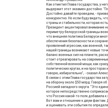
Как отметил Глава государства, у не
выдержит этот экзамен достойно. "Г
Достойно давайте проведем, - призва
конкурентно. Но если буду видеть, чт
страны и стабильности, которая есть,
Президент акцентировал внимание на
периметру белорусской границы возн
что внешняя политика Беларуси мног
обеспечения безопасности и сохране
проявлений агрессии, как военной, та
нашей границы возникают новые точ
баланс военных сил на планете, расхо
стоит отреагировать на современные
собственной военной мощи, как сраз
политических кругах, и на просторах 
говорю, избирательно", - сказал Алек
В связи с этим Глава государства за
на оборону около $50 млрд. Говоря о
Россией западного округа. "Это един
которое непосредственно соприкасает
что Россия какой-то полк добавила к
Вот вам и отношение к двум фактам.
и оценивать эти события по определ