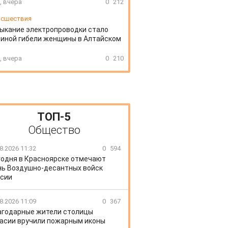
, вчера
0
212
сшествия
ыкание электропроводки стало
иной гибели женщины в Алтайском
, вчера
0
210
ТОП-5
Общество
8.2026 11:32
0
594
годня в Красноярске отмечают
ь Воздушно-десантных войск
сии
8.2026 11:09
0
367
агодарные жители столицы
асии вручили пожарным иконы