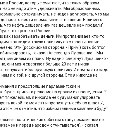
ых в России, которые считают, что таким образом
. Нас не надо этим удерживать. Мы образованный,
нормально сотрудничать, не надо нас упрекать, что мы
 надо просто вести нормальные отношения. Если мы с
ь, что нефть дешевле или газ дешевле нам продали".
будет в отрыве от России.
но как зарабатывать деньги. Им проплачивает кто-то
видим, как видим такую политику со стороны наших
ьезно. Эти (российская сторона. - Прим.) хоть боятся
табилизировать, - сказал Александр Лукашенко. - Мы
орят, мы знаем их планы. Ну ладно, свергнут Лукашенко -
но, они меня свергают больше 20 лет и никак
дят явную антибелорусскую политику. И вам на это надо
ам и с той, и с другой стороны. Это я никогда не
нимания и предстоящие парламентские и
е будет принято решение по срокам их проведения. "Я
ет тяжелейшая, я никогда не буду манипулировать
ть какой-то момент и пропихнуть себя во власть", -
и этом он отметил, что избирательные кампании будут
 важные политические события станут экзаменом не
 экзамен и перед народом отчитываться", - сказал