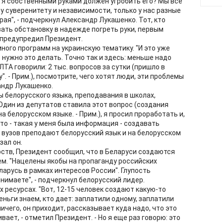
. Я собственными руками должен угробить его? Мы все
у суверенитету и независимости, только у нас разные
рая", - подчеркнул Александр Лукашенко. Тот, кто
ть обстановку в надежде погреть руки, первым
 предупредил Президент.
много программ на украинскую тематику. "И это уже
 нужно это делать. Точно так и здесь: меньше надо
ЕЛТА говорили: 2 тыс. вопросов за сутки (пришло в
. - Прим.), посмотрите, чего хотят люди, эти проблемы
андр Лукашенко.
ы белорусского языка, преподавания в школах,
Один из депутатов ставила этот вопрос (создания
 белорусском языке. - Прим.), я просил проработать и,
то - такая у меня была информация - создавать
 вузов преподают белорусский язык и на белорусском
зал он.
рств, Президент сообщил, что в Беларуси создаются
м. "Нацелены якобы на пропаганду российских
арусь в рамках интересов России". Глупость
онимаете", - подчеркнул белорусский лидер.
 ресурсах. "Вот, 12-15 человек создают какую-то
деньги знаем, кто дает: заплатили одному, заплатили
ичего, он приходит, рассказывает куда надо, что это
вает, - отметил Президент. - Но я еще раз говорю: это