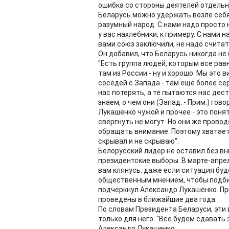
ошибка со стороны деятелей отдельн
Беларусь можно удержать возле себя
разумный народ. С нами надо просто 
у вас нахлебники, к примеру. С нами
вами союз заключили, не надо считат
Он добавил, что Беларусь никогда не 
"Есть группа людей, которым все рав
там из России - ну и хорошо. Мы это 
соседей с Запада - там еще более сер
нас потерять, а те пытаются нас дес
знаем, о чем они (Запад. - Прим.) гов
Лукашенко чужой и прочее - это понят
свергнуть не могут. Но они же прово
обращать внимание. Поэтому хватает н
скрывал и не скрываю".
Белорусский лидер не оставил без в
президентские выборы. В марте-апрел
вам клянусь: даже если ситуация буд
общественным мнением, чтобы подбира
подчеркнул Александр Лукашенко. Пр
проведены в ближайшие два года.
По словам Президента Беларуси, эти
только для него. "Все будем сдавать
Александр Лукашенко.