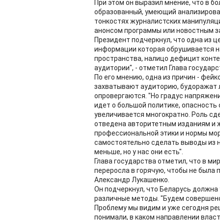
При этом он выразил мнение, что в б
образованный, умеющий анализироват
тонкостях журналистских манипуляций
анонсом программы или новостным з
Президент подчеркнул, что одна из 
информации которая обрушивается на
пространства, налицо дефицит конт
аудитории", - отметил Глава государс
По его мнению, одна из причин - фей
захватывают аудиторию, будоражат л
опровергаются. "Но градус напряжения
идет о большой политике, опасность
увеличивается многократно. Роль с
отведена авторитетным изданиям и 
профессиональной этики и нормы мо
самостоятельно сделать выводы из н
меньше, но у нас они есть".
Глава государства отметил, что в ми
переросла в горячую, чтобы не была 
Александр Лукашенко.
Он подчеркнул, что Беларусь должна
различные методы. "Будем совершен
Проблему мы видим и уже сегодня р
понимали, в каком направлении власт