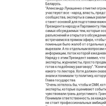
Беларусь.
"Александр Лукашенко отметил огром
участвуют все - народ, власть, пре
сообщества, эксперты в самых различ
станет основой для подготовки важн
Президента народу и Парламенту. На
самых обсуждаемых тем, которые осо
разъяснений и открытого обсуждения,
встречаемся в прямом эфире, чтобы 
поменьше было жалоб от отдельных уч
вырезали. А по отдельным вопросам 
информации, поток которой ежедневн
Наряду с этим Президент заявил, что
эксперты, журналисты, просто продв
готов к подобному разговору". "Конеч
какого-то лектора. Хотя должен сказа
знали и понимали ту политику, котору
Глава государства.
"Очень хотелось бы, чтобы и СМИ, ко
эксперты, которые оценивают событи
чувствовали грань допустимого. Гран
Понимали ответственность за каждое 
не стоит профессиональных амбиций"