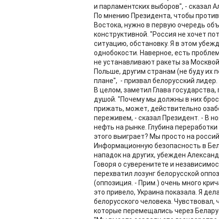
и парламентских выборов", - сказал 
По мнению Президента, чтобы проти
Востока, нужно в первую очередь об
конструктивной. "Россия не хочет по
ситуацию, обстановку. Я в этом убеж
однобокости. Наверное, есть проблем
не устанавливают ракеты за Москвой 
Польше, другим странам (не буду их
плане", - призвал белорусский лидер.
В целом, заметил Глава государства,
душой. "Почему мы должны в них брос
прижать, может, действительно озаб
переживем, - сказал Президент. - В 
нефть на рынке. Глубина переработки 
этого выиграет? Мы просто на росси
Информационную безопасность в Белар
нападок на других, убежден Алексан
Говоря о суверенитете и независимост
перехватил лозунг белорусской оппоз
(оппозиция. - Прим.) очень много кри
это привело, Украина показала. Я дела
белорусского человека. Чувствовал, ч
которые перемещались через Беларусь