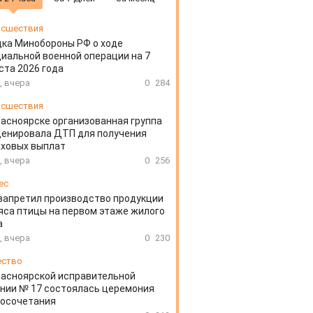
сшествия
ка Минобороны РФ о ходе
иальной военной операции на 7
ста 2026 года
, вчера
0
284
сшествия
расноярске организованная группа
ценировала ДТП для получения
аховых выплат
, вчера
0
256
ес
запретил производство продукции
яса птицы на первом этаже жилого
а
, вчера
0
230
ество
расноярской исправительной
нии № 17 состоялась церемония
косочетания