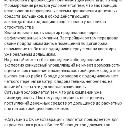
конкурсный управляющий принимает документы до 15 марта.
Формирование реестра усложняется тем, что застройщик
использовал непрозрачные схемы привлечения денежных
средств дольщиков, в обход действующего
законодательства, защищающего права участников
строительства.
Значительная часть квартир продавалась через
аффилированные компании. Застройщик оптом передавал
своим подрядчикам жилые помещения по договорам
взаимозачета. Затем подрядчики переуступали квартиры
уже реальным дольщикам.
На данный момент без проведения обследования и
экспертиз конкурсный управляющий не имеет возможности
оценить соотношения вложенных застройщиком средств и
выполненных работ. В ряде договоров с подрядчиками нет
четкого перечня квартир, следовательно, непонятно, на
какие объекты эти договоры заключались.
Ситуация осложняется тем, что ряд компаний уже
ликвидированы. Поэтому подтвердить всю цепочку
поступлений денежных средств от дольщиков до расчетных
счетов застройщика невозможно.
«Ситуация с СК «Реставрация» является прецедентом для
строительного рынка. Более 90 процентов документов