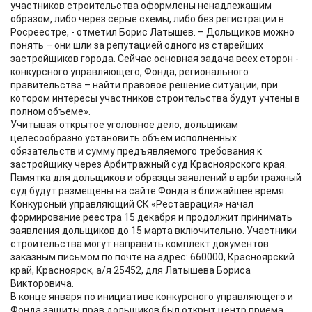
участников строительства оформлены ненадлежащим
образом, либо через серые схемы, либо без регистрации в
Росреестре, - отметил Борис Латышев. – Дольщиков можно
понять – они шли за репутацией одного из старейших
застройщиков города. Сейчас основная задача всех сторон -
конкурсного управляющего, Фонда, регионального
правительства – найти правовое решение ситуации, при
котором интересы участников строительства будут учтены в
полном объеме».
Учитывая открытое уголовное дело, дольщикам
целесообразно установить объем исполненных
обязательств и сумму предъявляемого требования к
застройщику через Арбитражный суд Красноярского края.
Памятка для дольщиков и образцы заявлений в арбитражный
суд будут размещены на сайте Фонда в ближайшее время.
Конкурсный управляющий СК «Реставрация» начал
формирование реестра 15 декабря и продолжит принимать
заявления дольщиков до 15 марта включительно. Участники
строительства могут направить комплект документов
заказным письмом по почте на адрес: 660000, Красноярский
край, Красноярск, а/я 25452, для Латышева Бориса
Викторовича.
В конце января по инициативе конкурсного управляющего и
Фонда защиты прав дольщиков был открыт центр приема