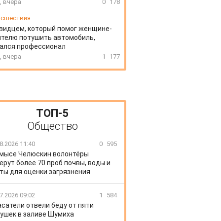
, вчера
0
178
сшествия
видцем, который помог женщине-
телю потушить автомобиль,
зался профессионал
, вчера
1
177
ТОП-5
Общество
8.2026 11:40
0
595
 мысе Челюскин волонтёры
ерут более 70 проб почвы, воды и
ты для оценки загрязнения
7.2026 09:02
1
584
сатели отвели беду от пяти
ушек в заливе Шумиха