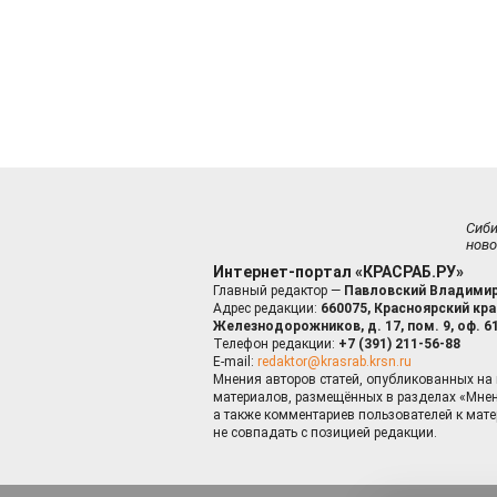
Сиб
ново
Интернет-портал «КРАСРАБ.РУ»
Главный редактор —
Павловский Владимир
Адрес редакции:
660075, Красноярский край
Железнодорожников, д. 17, пом. 9, оф. 6
Телефон редакции:
+7 (391) 211-56-88
E-mail:
redaktor@krasrab.krsn.ru
Мнения авторов статей, опубликованных на 
материалов, размещённых в разделах «Мнен
а также комментариев пользователей к мате
не совпадать с позицией редакции.
Оставаясь 
для пов