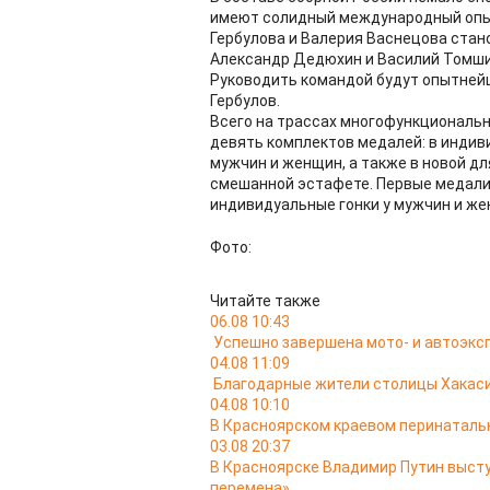
имеют солидный международный опыт
Гербулова и Валерия Васнецова стан
Александр Дедюхин и Василий Томш
Руководить командой будут опытней
Гербулов.
Всего на трассах многофункциональн
девять комплектов медалей: в индиви
мужчин и женщин, а также в новой д
смешанной эстафете. Первые медали 
индивидуальные гонки у мужчин и же
Фото:
Читайте также
06.08 10:43
Успешно завершена мото- и автоэкс
04.08 11:09
Благодарные жители столицы Хакас
04.08 10:10
В Красноярском краевом перинатальн
03.08 20:37
В Красноярске Владимир Путин выст
перемена»