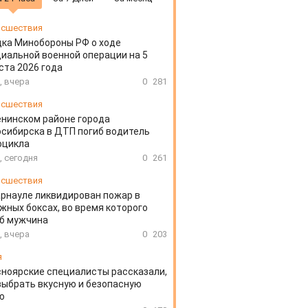
сшествия
ка Минобороны РФ о ходе
иальной военной операции на 5
ста 2026 года
, вчера
0
281
сшествия
енинском районе города
сибирска в ДТП погиб водитель
оцикла
, сегодня
0
261
сшествия
арнауле ликвидирован пожар в
жных боксах, во время которого
иб мужчина
, вчера
0
203
я
ноярские специалисты рассказали,
выбрать вкусную и безопасную
ю