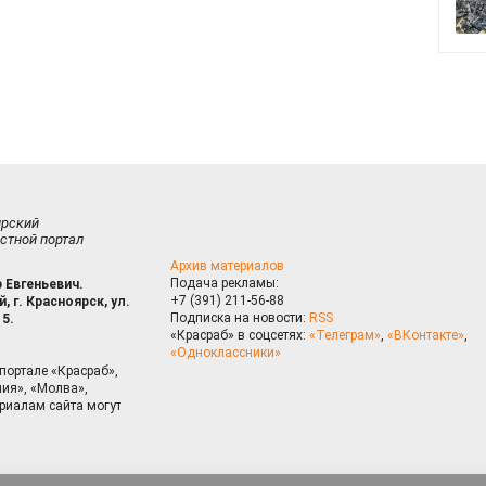
ирский
стной портал
Архив материалов
Подача рекламы:
 Евгеньевич.
+7 (391) 211-56-88
, г. Красноярск, ул.
Подписка на новости:
RSS
15.
«Красраб» в соцсетях:
«Телеграм»
,
«ВКонтакте»
,
«Одноклассники»
портале «Красраб»,
ия», «Молва»,
риалам сайта могут
на сайте, Вы даете согласие на использование cookies, которые 
ышения качества рекомендаций согласно
Политике
. Отказаться от
можно через настройки Вашего браузера.