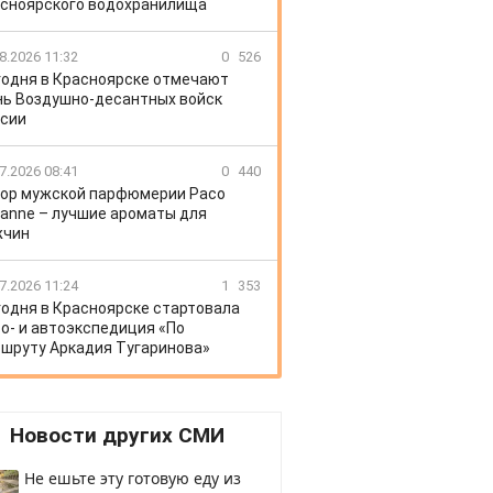
сноярского водохранилища
8.2026 11:32
0
526
годня в Красноярске отмечают
ь Воздушно-десантных войск
сии
7.2026 08:41
0
440
ор мужской парфюмерии Paco
anne – лучшие ароматы для
жчин
7.2026 11:24
1
353
годня в Красноярске стартовала
о- и автоэкспедиция «По
шруту Аркадия Тугаринова»
Новости других СМИ
Не ешьте эту готовую еду из