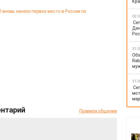
Кра
 вновь заняло первое место в России по
02.0
Се
Ден
Рос
31.0
Обз
Rab
му
31.0
Се
мот
мар
ентарий
Правила общения