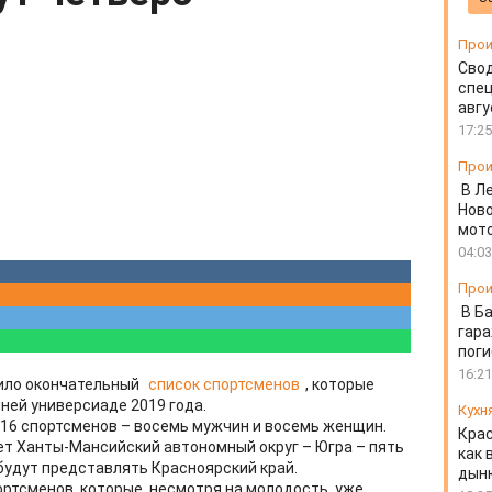
Прои
Свод
спец
авгу
17:25
Прои
В Л
Ново
мот
04:03
Прои
В Б
гара
пог
16:21
ило окончательный
список спортсменов
, которые
ней универсиаде 2019 года.
Кухн
 16 спортсменов – восемь мужчин и восемь женщин.
Крас
т Ханты-Мансийский автономный округ – Югра – пять
как 
будут представлять Красноярский край.
дын
ортсменов, которые, несмотря на молодость, уже