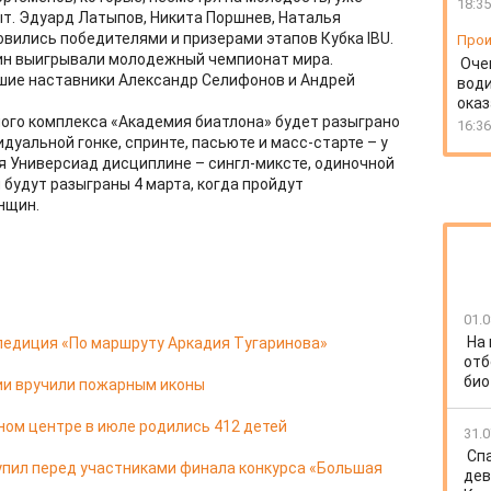
18:35
. Эдуард Латыпов, Никита Поршнев, Наталья
овились победителями и призерами этапов Кубка IBU.
Прои
ин выигрывали молодежный чемпионат мира.
Оче
шие наставники Александр Селифонов и Андрей
води
ока
ого комплекса «Академия биатлона» будет разыграно
16:36
дуальной гонке, спринте, пасьюте и масс-старте – у
ля Универсиад дисциплине – сингл-миксте, одиночной
будут разыграны 4 марта, когда пройдут
нщин.
01.0
На
педиция «По маршруту Аркадия Тугаринова»
отб
био
ии вручили пожарным иконы
ом центре в июле родились 412 детей
31.0
Спа
упил перед участниками финала конкурса «Большая
дев