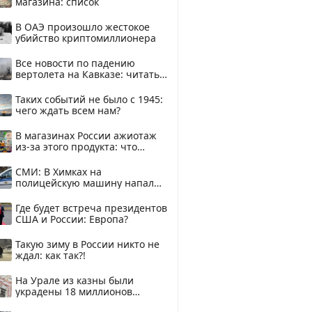
магазина: список
В ОАЭ произошло жестокое
убийство криптомиллионера
Все новости по падению
вертолета на Кавказе: читать
здесь
Таких событий не было с 1945:
чего ждать всем нам?
В магазинах России ажиотаж
из-за этого продукта: что
купить?
СМИ: В Химках на
полицейскую машину напали
и подожгли.
Где будет встреча президентов
США и России: Европа?
Такую зиму в России никто не
ждал: как так?!
На Урале из казны были
украдены 18 миллионов
рублей