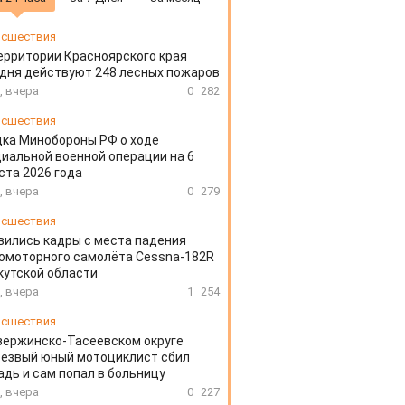
сшествия
ерритории Красноярского края
дня действуют 248 лесных пожаров
, вчера
0
282
сшествия
ка Минобороны РФ о ходе
иальной военной операции на 6
ста 2026 года
, вчера
0
279
сшествия
вились кадры с места падения
омоторного самолёта Cessna-182R
кутской области
, вчера
1
254
сшествия
зержинско-Тасеевском округе
резвый юный мотоциклист сбил
дь и сам попал в больницу
, вчера
0
227