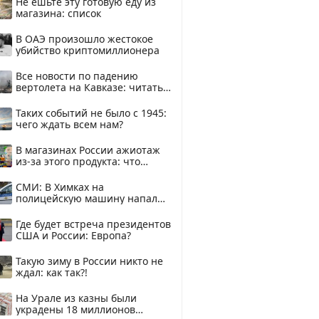
Не ешьте эту готовую еду из
магазина: список
В ОАЭ произошло жестокое
убийство криптомиллионера
Все новости по падению
вертолета на Кавказе: читать
здесь
Таких событий не было с 1945:
чего ждать всем нам?
В магазинах России ажиотаж
из-за этого продукта: что
купить?
СМИ: В Химках на
полицейскую машину напали
и подожгли.
Где будет встреча президентов
США и России: Европа?
Такую зиму в России никто не
ждал: как так?!
На Урале из казны были
украдены 18 миллионов