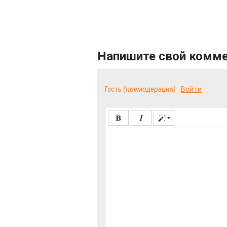
Напишите свой комм
Гость
(премодерация)
Войти