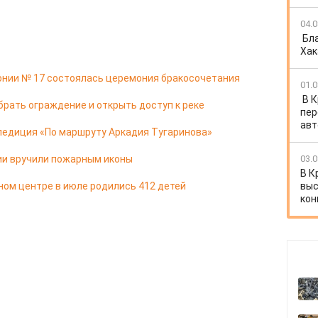
04.0
Бл
Хак
онии № 17 состоялась церемония бракосочетания
01.0
В 
брать ограждение и открыть доступ к реке
пер
авт
педиция «По маршруту Аркадия Тугаринова»
ии вручили пожарным иконы
03.0
В К
ом центре в июле родились 412 детей
выс
кон