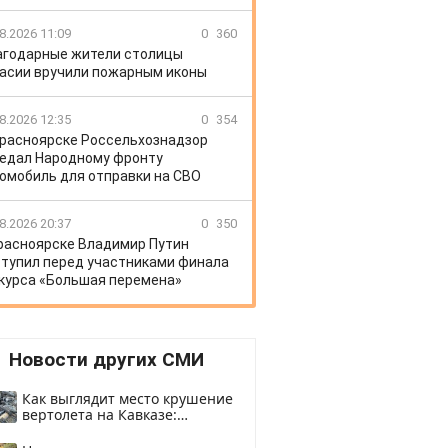
8.2026 11:09
0
360
агодарные жители столицы
асии вручили пожарным иконы
8.2026 12:35
0
354
Красноярске Россельхознадзор
едал Народному фронту
омобиль для отправки на СВО
8.2026 20:37
0
350
расноярске Владимир Путин
тупил перед участниками финала
курса «Большая перемена»
Новости других СМИ
Как выглядит место крушение
вертолета на Кавказе:
смотреть