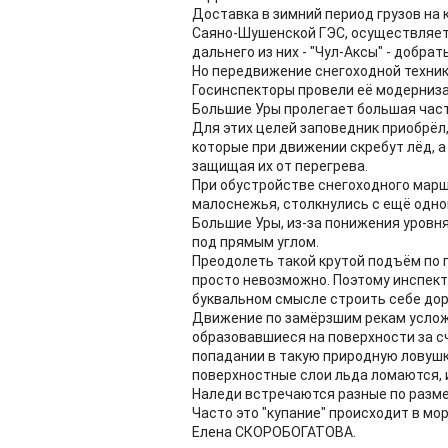
Доставка в зимний период грузов на
Саяно-Шушенской ГЭС, осуществляетс
дальнего из них - "Чул-Аксы" - добра
Но передвижение снегоходной техник
Госинспекторы провели её модернизац
Большие Уры пролегает большая часть
Для этих целей заповедник приобрёл,
которые при движении скребут лёд, 
защищая их от перегрева.
При обустройстве снегоходного марш
малоснежья, столкнулись с ещё одной
Большие Уры, из-за понижения уровн
под прямым углом.
Преодолеть такой крутой подъём по г
просто невозможно. Поэтому инспек
буквальном смысле строить себе доро
Движение по замёрзшим рекам услож
образовавшиеся на поверхности за с
попадании в такую природную ловушку
поверхностные слои льда ломаются, 
Наледи встречаются разные по размер
Часто это "купание" происходит в мо
Елена СКОРОБОГАТОВА.