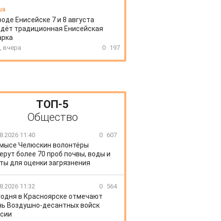
ша
роде Енисейске 7 и 8 августа
дёт традиционная Енисейская
арка
, вчера
0
197
ТОП-5
Общество
8.2026 11:40
0
607
 мысе Челюскин волонтёры
ерут более 70 проб почвы, воды и
ты для оценки загрязнения
8.2026 11:32
0
564
годня в Красноярске отмечают
ь Воздушно-десантных войск
сии