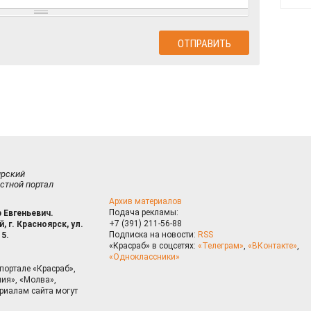
ирский
стной портал
Архив материалов
Подача рекламы:
 Евгеньевич.
+7 (391) 211-56-88
, г. Красноярск, ул.
Подписка на новости:
RSS
15.
«Красраб» в соцсетях:
«Телеграм»
,
«ВКонтакте»
,
«Одноклассники»
портале «Красраб»,
ия», «Молва»,
риалам сайта могут
на сайте, Вы даете согласие на использование cookies, которые 