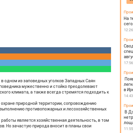
Прои
На т
сего
12:26
Прои
Свод
спец
авгу
17:56
Прои
Поя
 в одном из заповедных уголков Западных Саян
легк
поведника мужественно и стойко преодолевают
в Ир
ского климата, а также всегда стремятся подходить к
14:43
о охране природной территории, сопровождению
Прои
, выполнению противопожарных и лесохозяйственных
В Д
нет
 работы является хозяйственная деятельность, в том
лоща
ов. Но зачастую природа вносит в планы свои
11:55