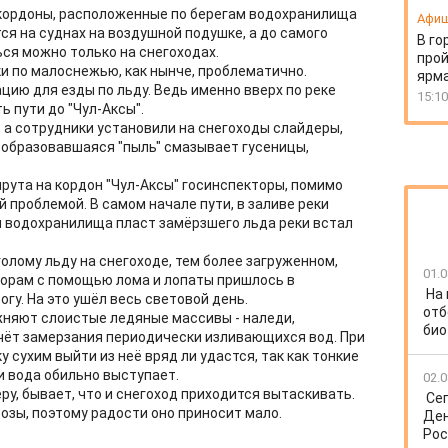
 кордоны, расположенные по берегам водохранилища
Афи
я на суднах на воздушной подушке, а до самого
В го
ться можно только на снегоходах.
прой
и по малоснежью, как нынче, проблематично.
ярм
ию для езды по льду. Ведь именно вверх по реке
15:10
 пути до "Чул-Аксы".
 а сотрудники установили на снегоходы слайдеры,
а образовавшаяся "пыль" смазывает гусеницы,
рута на кордон "Чул-Аксы" госинспекторы, помимо
 проблемой. В самом начале пути, в заливе реки
я водохранилища пласт замёрзшего льда реки встал
олому льду на снегоходе, тем более загруженном,
01.0
торам с помощью лома и лопаты пришлось в
На
гу. На это ушёл весь световой день.
отб
няют слоистые ледяные массивы - наледи,
био
чёт замерзания периодически изливающихся вод. При
 сухим выйти из неё вряд ли удастся, так как тонкие
и вода обильно выступает.
02.0
у, бывает, что и снегоход приходится вытаскивать.
Се
розы, поэтому радости оно приносит мало.
Ден
Рос