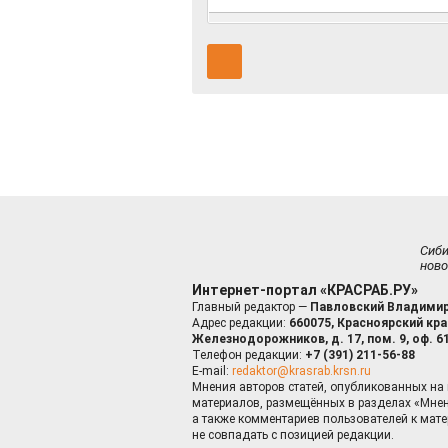
Сиб
ново
Интернет-портал «КРАСРАБ.РУ»
Главный редактор —
Павловский Владимир
Адрес редакции:
660075, Красноярский край
Железнодорожников, д. 17, пом. 9, оф. 6
Телефон редакции:
+7 (391) 211-56-88
E-mail:
redaktor@krasrab.krsn.ru
Мнения авторов статей, опубликованных на 
материалов, размещённых в разделах «Мнен
а также комментариев пользователей к мате
не совпадать с позицией редакции.
Оставаясь 