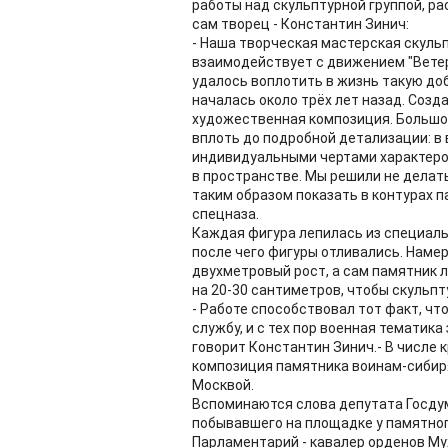
работы над скульптурной группой, ра
сам творец - Константин Зинич:
- Наша творческая мастерская скуль
взаимодействует с движением "Ветер
удалось воплотить в жизнь такую до
началась около трёх лет назад. Созд
художественная композиция. Большое
вплоть до подробной детализации: 
индивидуальными чертами характеров
в пространстве. Мы решили не делат
таким образом показать в контурах 
спецназа.
Каждая фигура лепилась из специаль
после чего фигуры отливались. Наме
двухметровый рост, а сам памятник 
на 20-30 сантиметров, чтобы скульп
- Работе способствовал тот факт, чт
службу, и с тех пор военная тематик
говорит Константин Зинич.- В числе 
композиция памятника воинам-сибир
Москвой.
Вспоминаются слова депутата Госду
побывавшего на площадке у памятного
Парламентарий - кавалер орденов М