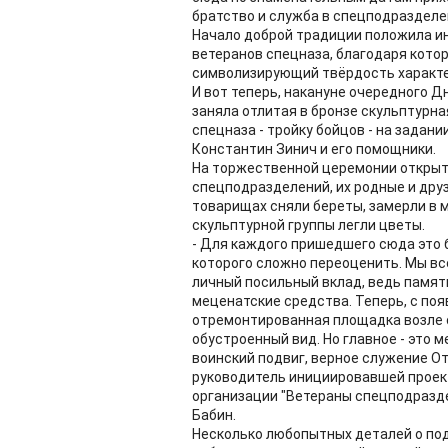
братство и служба в спецподразделе
Начало доброй традиции положила и
ветеранов спецназа, благодаря кото
символизирующий твёрдость характер
И вот теперь, накануне очередного Д
заняла отлитая в бронзе скульптурн
спецназа - тройку бойцов - на задан
Константин Зинич и его помощники.
На торжественной церемонии открыт
спецподразделений, их родные и друз
товарищах сняли береты, замерли в м
скульптурной группы легли цветы.
- Для каждого пришедшего сюда это 
которого сложно переоценить. Мы все
личный посильный вклад, ведь памя
меценатские средства. Теперь, с поя
отремонтированная площадка возле 
обустроенный вид. Но главное - это 
воинский подвиг, верное служение Отч
руководитель инициировавшей проек
организации "Ветераны спецподразд
Бабин.
Несколько любопытных деталей о под