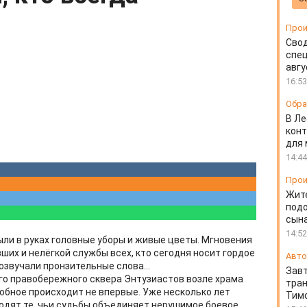
Прои
Свод
спец
авгу
16:53
Обра
В Ле
конт
для
14:44
Прои
Жит
подо
сын
14:52
ли в руках головные уборы и живые цветы. Мгновения
вших и нелёгкой службы всех, кто сегодня носит гордое
Авто
озвучали пронзительные слова...
Завт
го правобережного сквера Энтузиастов возле храма
тран
бное происходит не впервые. Уже несколько лет
Тимо
одят те, чьи судьбы объединяет нерушимое боевое