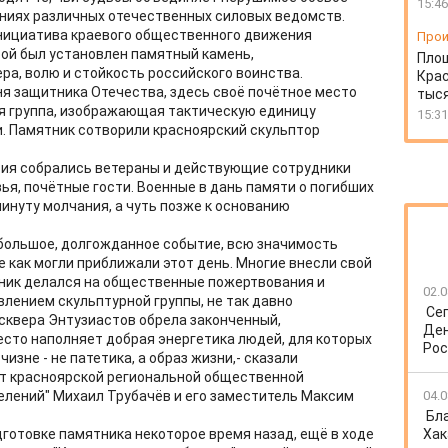
15:46
ниях различных отечественных силовых ведомств.
нициатива краевого общественного движения
Прои
рой был установлен памятный камень,
Пло
а, волю и стойкость российского воинства.
Крас
ня защитника Отечества, здесь своё почётное место
тыся
ая группа, изображающая тактическую единицу
15:31
ии. Памятник сотворили красноярский скульптор
ия собрались ветераны и действующие сотрудники
ья, почётные гости. Военные в дань памяти о погибших
инуту молчания, а чуть позже к основанию
большое, долгожданное событие, всю значимость
 как могли приближали этот день. Многие внесли свой
тник делался на общественные пожертвования и
02.0
влением скульптурной группы, не так давно
Се
сквера Энтузиастов обрела законченный,
Ден
место наполняет добрая энергетика людей, для которых
Рос
изне - не патетика, а образ жизни,- сказали
т красноярской региональной общественной
елений" Михаил Трубачёв и его заместитель Максим
04.0
Бл
готовке памятника некоторое время назад, ещё в ходе
Хак