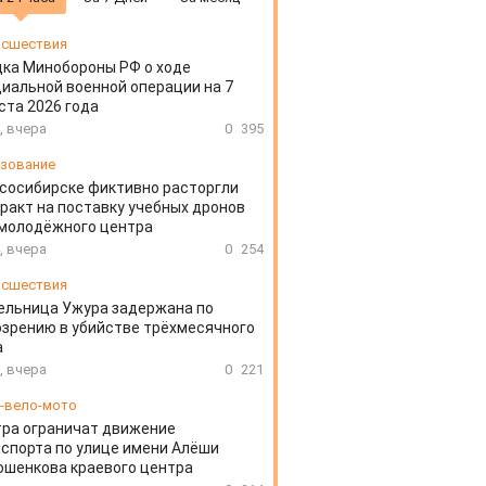
сшествия
ка Минобороны РФ о ходе
иальной военной операции на 7
ста 2026 года
, вчера
0
395
зование
сосибирске фиктивно расторгли
ракт на поставку учебных дронов
 молодёжного центра
, вчера
0
254
сшествия
ельница Ужура задержана по
зрению в убийстве трёхмесячного
а
, вчера
0
221
-вело-мото
ра ограничат движение
спорта по улице имени Алёши
шенкова краевого центра