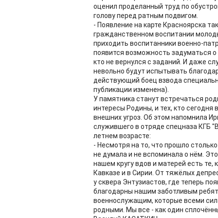
оценил проделанный труд по обустро
голову перед ратным подвигом.
- Появление на карте Красноярска та
гражданственном воспитании молоды
приходить воспитанники военно-патри
появится возможность задуматься о с
кто не вернулся с заданий. И даже с
невольно будут испытывать благода
действующий боец взвода специально
публикации изменена).
У памятника станут встречаться родн
интересы Родины, и тех, кто сегодня
внешних угроз. Об этом напомнила Ир
служившего в отряде спецназа КГБ "В
летнем возрасте:
- Несмотря на то, что прошло столько
не думала и не вспоминала о нём. Это
нашем кругу вдов и матерей есть те,
Кавказе и в Сирии. От тяжёлых депре
у сквера Энтузиастов, где теперь п
благодарны нашим заботливым ребят
военнослужащим, которые всеми сила
родными. Мы все - как один сплочённ