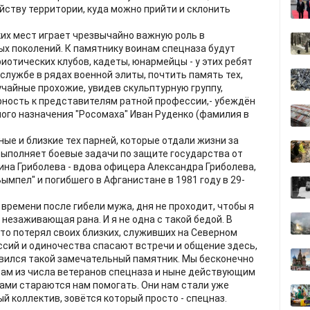
йству территории, куда можно прийти и склонить
ких мест играет чрезвычайно важную роль в
х поколений. К памятнику воинам спецназа будут
отических клубов, кадеты, юнармейцы - у этих ребят
лужбе в рядах военной элиты, почтить память тех,
лучайные прохожие, увидев скульптурную группу,
рность к представителям ратной профессии,- убеждён
го назначения "Росомаха" Иван Руденко (фамилия в
ые и близкие тех парней, которые отдали жизни за
 выполняет боевые задачи по защите государства от
ина Гриболева - вдова офицера Александра Гриболева,
ымпел" и погибшего в Афганистане в 1981 году в 29-
 времени после гибели мужа, дня не проходит, чтобы я
 незаживающая рана. И я не одна с такой бедой. В
 кто потерял своих близких, служивших на Северном
ссий и одиночества спасают встречи и общение здесь,
оявился такой замечательный памятник. Мы бесконечно
ам из числа ветеранов спецназа и ныне действующим
ми стараются нам помогать. Они нам стали уже
ый коллектив, зовётся который просто - спецназ.