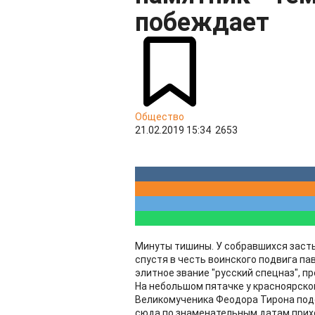
побеждает
Общество
21.02.2019 15:34
2653
Минуты тишины. У собравшихся засты
спустя в честь воинского подвига па
элитное звание "русский спецназ", пр
На небольшом пятачке у красноярско
Великомученика Феодора Тирона подо
сюда по знаменательным датам прих