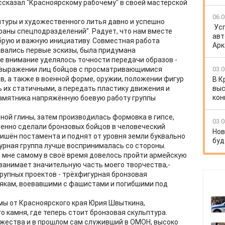
ссказал "Красноярскому рабочему" в своей мастерской
06.0
птуры и художественного литья давно и успешно
Ус
аны спецподразделений". Радует, что нам вместе
авт
брую и важную инициативу. Совместная работа
Арк
авались первые эскизы, была придумана
 внимание уделялось точности передачи образов -
в выражении лиц бойцов с просматривающимися
03.0
, а также в военной форме, оружии, положении фигур
В К
ь их статичными, а передать пластику движения и
выс
кон
памятника напряжённую боевую работу группы
ной глины, затем производилась формовка в гипсе,
03.0
ренно сделали бронзовых бойцов в человеческий
Нов
лишён постамента и поднят от уровня земли буквально
буд
турная группа лучше воспринималась со стороны.
о мне самому в своё время довелось пройти армейскую
а занимает значительную часть моего творчества,-
крупных проектов - трёхфигурная бронзовая
якам, воевавшими с фашистами и погибшими под
мы от Красноярского края Юрия Швыткина,
 камня, где теперь стоит бронзовая скульптура.
ужества и в прошлом сам служивший в ОМОН, высоко