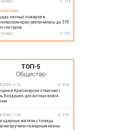
, вчера
0
214
сшествия
щадь лесных пожаров в
ноярском крае увеличилась до 370
ч гектаров
, вчера
0
202
ТОП-5
Общество
8.2026 11:32
0
618
годня в Красноярске отмечают
ь Воздушно-десантных войск
сии
8.2026 11:09
0
370
агодарные жители столицы
асии вручили пожарным иконы