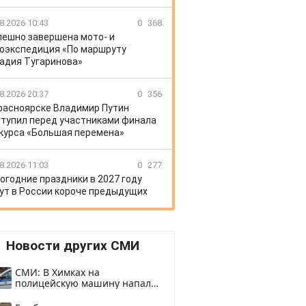
8.2026 10:43
0
368
пешно завершена мото- и
оэкспедиция «По маршруту
адия Тугаринова»
8.2026 20:37
0
356
расноярске Владимир Путин
тупил перед участниками финала
курса «Большая перемена»
8.2026 11:03
0
277
огодние праздники в 2027 году
ут в России короче предыдущих
Новости других СМИ
СМИ: В Химках на
полицейскую машину напали
и подожгли.