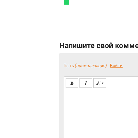
Напишите свой комм
Гость
(премодерация)
Войти