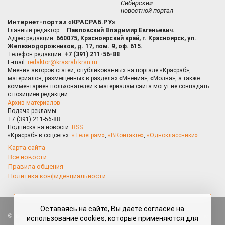
Сибирский
новостной портал
Интернет-портал «КРАСРАБ.РУ»
Главный редактор —
Павловский Владимир Евгеньевич.
Адрес редакции:
660075, Красноярский край, г. Красноярск, ул.
Железнодорожников, д. 17, пом. 9, оф. 615.
Телефон редакции:
+7 (391) 211-56-88
E-mail:
redaktor@krasrab.krsn.ru
Мнения авторов статей, опубликованных на портале «Красраб»,
материалов, размещённых в разделах «Мнения», «Молва», а также
комментариев пользователей к материалам сайта могут не совпадать
с позицией редакции.
Архив материалов
Подача рекламы:
+7 (391) 211-56-88
Подписка на новости:
RSS
«Красраб» в соцсетях:
«Телеграм»
,
«ВКонтакте»
,
«Одноклассники»
Карта сайта
Все новости
Правила общения
Политика конфиденциальности
Оставаясь на сайте, Вы даете согласие на
Все права защищены. Любые материалы, размещённые на портале
использование cookies, которые применяются для
«Красраб.ру» сотрудниками редакции, нештатными авторами