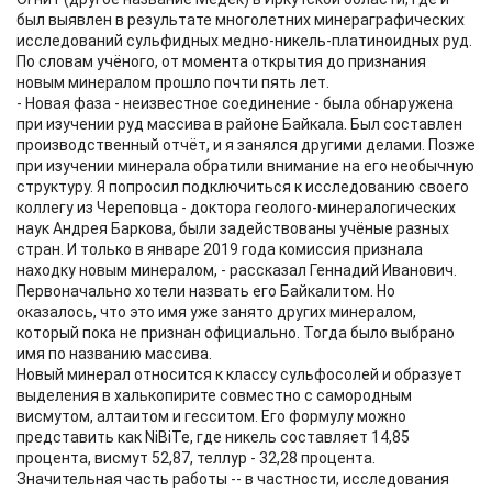
был выявлен в результате многолетних минераграфических
исследований сульфидных медно-никель-платиноидных руд.
По словам учёного, от момента открытия до признания
новым минералом прошло почти пять лет.
- Новая фаза - неизвестное соединение - была обнаружена
при изучении руд массива в районе Байкала. Был составлен
производственный отчёт, и я занялся другими делами. Позже
при изучении минерала обратили внимание на его необычную
структуру. Я попросил подключиться к исследованию своего
коллегу из Череповца - доктора геолого-минералогических
наук Андрея Баркова, были задействованы учёные разных
стран. И только в январе 2019 года комиссия признала
находку новым минералом, - рассказал Геннадий Иванович.
Первоначально хотели назвать его Байкалитом. Но
оказалось, что это имя уже занято других минералом,
который пока не признан официально. Тогда было выбрано
имя по названию массива.
Новый минерал относится к классу сульфосолей и образует
выделения в халькопирите совместно с самородным
висмутом, алтаитом и гесситом. Его формулу можно
представить как NiBiTe, где никель составляет 14,85
процента, висмут 52,87, теллур - 32,28 процента.
Значительная часть работы -- в частности, исследования