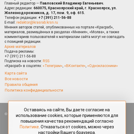
Главный редактор —
Павловский Владимир Евгеньевич.
Адрес редакции:
660075, Красноярский край, г. Красноярск, ул.
Железнодорожников, д. 17, пом. 9, оф. 615.
Телефон редакции:
+7 (391) 211-56-88
E-mail:
redaktor@krasrab.krsn.ru
Мнения авторов статей, опубликованных на портале «Красраб»,
материалов, размещённых в разделах «Мнения», «Молва», а также
комментариев пользователей к материалам сайта могут не совпадать
с позицией редакции.
Архив материалов
Подача рекламы:
+7 (391) 211-56-88
Подписка на новости:
RSS
«Красраб» в соцсетях:
«Телеграм»
,
«ВКонтакте»
,
«Одноклассники»
Карта сайта
Все новости
Правила общения
Политика конфиденциальности
Оставаясь на сайте, Вы даете согласие на
Все права защищены. Любые материалы, размещённые на портале
использование cookies, которые применяются для
«Красраб.ру» сотрудниками редакции, нештатными авторами
повышения качества рекомендаций согласно
и читателями, являются объектами авторского права. Полное или
Политике
. Отказаться от cookies, можно через
частичное использование материалов, размещённых на портале
настройки Вашего браузера.
«Красраб.ру», допускается только с письменного согласия редакции