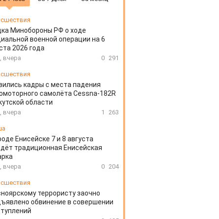
сшествия
ка Минобороны РФ о ходе
иальной военной операции на 6
ста 2026 года
, вчера
0
291
сшествия
вились кадры с места падения
омоторного самолёта Cessna-182R
кутской области
, вчера
1
263
ша
роде Енисейске 7 и 8 августа
дёт традиционная Енисейская
арка
, вчера
0
204
сшествия
ноярскому террористу заочно
ъявлено обвинение в совершении
ступлений