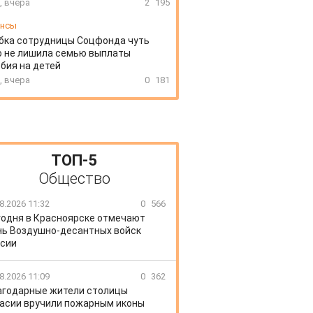
, вчера
2
195
ансы
бка сотрудницы Соцфонда чуть
о не лишила семью выплаты
бия на детей
, вчера
0
181
ТОП-5
Общество
8.2026 11:32
0
566
годня в Красноярске отмечают
ь Воздушно-десантных войск
сии
8.2026 11:09
0
362
агодарные жители столицы
асии вручили пожарным иконы