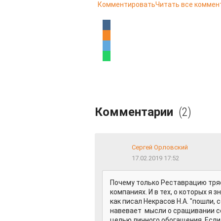
Комментировать
Читать все коммен
Комментарии
(2)
Сергей Орловский
17.02.2019 17:52
Почему только Реставрацию тряс
компаниях. И в тех, о которых я 
как писал Некрасов Н.А. "пошли, 
навевает мысли о сращивании со
целью личного обогащения. Если