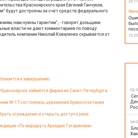
20:11
ительства Красноярского края Евгений Ганчуков,
ии" будут достроены за счёт средств федерального
Фин
Оши
иям, нам нужны гарантии", - говорят дольщики.
был
ьные власти не дают комментариев по поводу
посо
едитель компании Николай Коваленко скрывается от
13:35
 близится к завершению
02.0
в Красноярске займётся фирма из Санкт-Петербурга
Се
Ден
онии № 17 состоялась церемония бракосочетания
Рос
брать ограждение и открыть доступ к реке
04.0
педиция «По маршруту Аркадия Тугаринова»
Бл
Хак