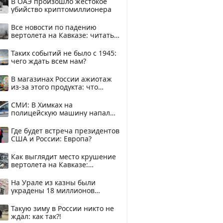
В ОАЭ произошло жестокое
убийство криптомиллионера
Все новости по падению
вертолета на Кавказе: читать
здесь
Таких событий не было с 1945:
чего ждать всем нам?
В магазинах России ажиотаж
из-за этого продукта: что
купить?
СМИ: В Химках на
полицейскую машину напали
и подожгли.
Где будет встреча президентов
США и России: Европа?
Как выглядит место крушение
вертолета на Кавказе:
смотреть
На Урале из казны были
украдены 18 миллионов
рублей
Такую зиму в России никто не
ждал: как так?!