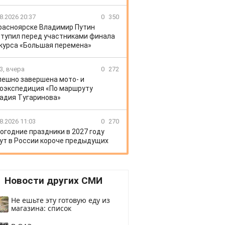
8.2026 20:37
0
350
расноярске Владимир Путин
тупил перед участниками финала
курса «Большая перемена»
3, вчера
0
272
пешно завершена мото- и
оэкспедиция «По маршруту
адия Тугаринова»
8.2026 11:03
0
270
огодние праздники в 2027 году
ут в России короче предыдущих
Новости других СМИ
Не ешьте эту готовую еду из
магазина: список