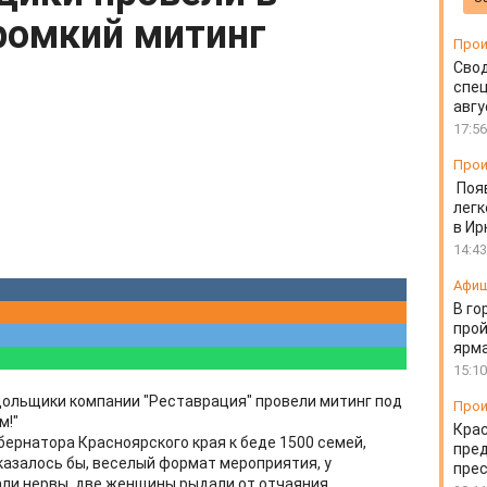
ромкий митинг
Прои
Свод
спец
авгу
17:56
Прои
Поя
легк
в Ир
14:43
Афи
В го
прой
ярм
15:10
дольщики компании "Реставрация" провели митинг под
Прои
м!"
Крас
бернатора Красноярского края к беде 1500 семей,
пред
казалось бы, веселый формат мероприятия, у
пре
ли нервы, две женщины рыдали от отчаяния.