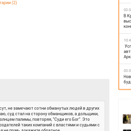
тарии
(2)
03.0
В К
выс
кон
10:4
Ус
авт
Арк
03.0
Нов
буд
ут, не замечают сотни обманутых людей в других
знаю, суд стал на сторону обманщиков, а дольщики,
солнцем палимы, повторяя, "Суди его Бог". Это
здателей таких компаний с властями и судьями с
 я не прав- докажите обратное.