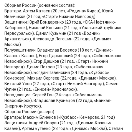
Сборная России (основной состав):
Вратари: Артем Катаев (20 лет, «Родина» Киров), Юрий
Иванчиков (21 год, «Старт» Нижний Новгород).
Защитники: Юрий Бондаренко (23 года, «СКА-Нефтяник»
Хабаровск), Николай Коньков (21 год, «Уральский трубник»
Первоуральск), Данил Кузьмин (21 год «Водник»
Архангельск), Александр Легошин (22 года, «Динамо»
Москва).
Полузащитники: Владислав Веселов (18 лет, «Динамо-
Казань» Казань), Егор Дарковский (24 года, «Сибсельмаш»
Новосибирск), Егор Дашков (21 год, «Старт» Нижний
Новгород), Денис Петров (23 года, «Сибсельмаш»
Новосибирск), Богдан Павенский (24 года, «Кузбасс»
Кемерово), Михаил Сергеев (22 года, «Динамо» Москва),
Виталий Усов (22 года, «Старт» Нижний Новгород), Семен
Чупин (21 год, «Енисей» Красноярск).
Нападающие: Сергей Ган (24 года, «Сибсельмаш»
Новосибирск), Владислав Кузнецов (22 года, «Байкал-
Энергия» Иркутск).
Сборная России (резерв):
Вратарь: Максим Блинков («Кузбасс» Кемерово, 21 год)
Защитники: Андрей Опарин (21 год, «Динамо-Казань»
Казань), Артем Бутенко (23 года, «Динамо» Москва), Степан