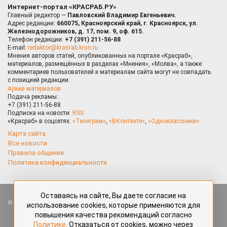
Интернет-портал «КРАСРАБ.РУ»
Главный редактор —
Павловский Владимир Евгеньевич.
Адрес редакции:
660075, Красноярский край, г. Красноярск, ул.
Железнодорожников, д. 17, пом. 9, оф. 615.
Телефон редакции:
+7 (391) 211-56-88
E-mail:
redaktor@krasrab.krsn.ru
Мнения авторов статей, опубликованных на портале «Красраб»,
материалов, размещённых в разделах «Мнения», «Молва», а также
комментариев пользователей к материалам сайта могут не совпадать
с позицией редакции.
Архив материалов
Подача рекламы:
+7 (391) 211-56-88
Подписка на новости:
RSS
«Красраб» в соцсетях:
«Телеграм»
,
«ВКонтакте»
,
«Одноклассники»
Карта сайта
Все новости
Правила общения
Политика конфиденциальности
Оставаясь на сайте, Вы даете согласие на
Все права защищены. Любые материалы, размещённые на портале
использование cookies, которые применяются для
«Красраб.ру» сотрудниками редакции, нештатными авторами
повышения качества рекомендаций согласно
и читателями, являются объектами авторского права. Полное или
Политике
. Отказаться от cookies, можно через
частичное использование материалов, размещённых на портале