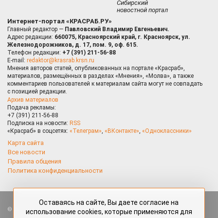
Сибирский
новостной портал
Интернет-портал «КРАСРАБ.РУ»
Главный редактор —
Павловский Владимир Евгеньевич.
Адрес редакции:
660075, Красноярский край, г. Красноярск, ул.
Железнодорожников, д. 17, пом. 9, оф. 615.
Телефон редакции:
+7 (391) 211-56-88
E-mail:
redaktor@krasrab.krsn.ru
Мнения авторов статей, опубликованных на портале «Красраб»,
материалов, размещённых в разделах «Мнения», «Молва», а также
комментариев пользователей к материалам сайта могут не совпадать
с позицией редакции.
Архив материалов
Подача рекламы:
+7 (391) 211-56-88
Подписка на новости:
RSS
«Красраб» в соцсетях:
«Телеграм»
,
«ВКонтакте»
,
«Одноклассники»
Карта сайта
Все новости
Правила общения
Политика конфиденциальности
Оставаясь на сайте, Вы даете согласие на
Все права защищены. Любые материалы, размещённые на портале
использование cookies, которые применяются для
«Красраб.ру» сотрудниками редакции, нештатными авторами