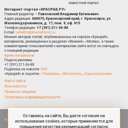
новостной портал
Интернет-портал «КРАСРАБ.РУ»
Главный редактор —
Павловский Владимир Евгеньевич.
Адрес редакции:
660075, Красноярский край, г. Красноярск, ул.
Железнодорожников, д. 17, пом. 9, оф. 615.
Телефон редакции:
+7 (391) 211-56-88
E-mail:
redaktor@krasrab.krsn.ru
Мнения авторов статей, опубликованных на портале «Красраб»,
материалов, размещённых в разделах «Мнения», «Молва», а также
комментариев пользователей к материалам сайта могут не совпадать
с позицией редакции.
Архив материалов
Подача рекламы:
+7 (391) 211-56-88
Подписка на новости:
RSS
«Красраб» в соцсетях:
«Телеграм»
,
«ВКонтакте»
,
«Одноклассники»
Карта сайта
Все новости
Правила общения
Политика конфиденциальности
Оставаясь на сайте, Вы даете согласие на
Все права защищены. Любые материалы, размещённые на портале
использование cookies, которые применяются для
«Красраб.ру» сотрудниками редакции, нештатными авторами
повышения качества рекомендаций согласно