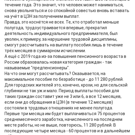
течение года. Это значит, что человек может наниматься,
снова увольняться и со спокойной совестью вновь вставать
на учёт в ЦЗН за получением выплат.
Правда, это коснётся не всех. Те, кто отработал меньше
полугода, трудоустраивается впервые, прекратил
деятельность индивидуального предпринимателя, был
уволен, к примеру, за нарушение трудовой дисциплины,
смогут рассчитывать на выплату пособия лишь в течение
трёх месяцев в суммарном исчислении.
А ещё с 2019 года из-за повышения пенсионного возраста в
России образовалась новая категория граждан - так
называемые "предпенсионеры".
На что они могут рассчитывать? Оказывается, на
максимальное пособие по безработице - до 11 280 рублей.
Для городских жителей это, конечно, крохи, но для сельской
глубинки не так уж и мало. Период выплаты пособия для
таких граждан составит уже не 3 или 6, а все 12 месяцев,
если они до обращения в ЦЗН (в течение 12 месяцев)
состояли в трудовых отношениях не менее полугода.
Первые три месяца им будет выплачиваться 75 процентов
среднемесячного заработка, начисленного на последнем
месте работы, но не выше, повторюсь, 11 280 рублей. В
последующие четыре месяца - 60 процентов и в дальнейшем