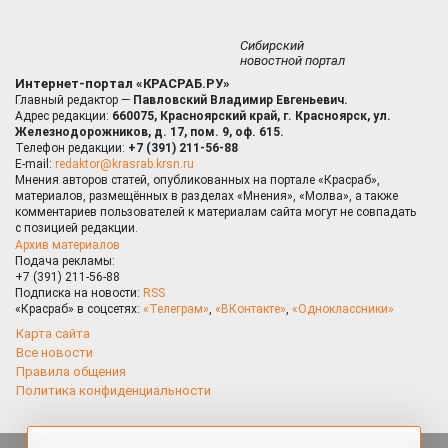
Сибирский
новостной портал
Интернет-портал «КРАСРАБ.РУ»
Главный редактор —
Павловский Владимир Евгеньевич.
Адрес редакции:
660075, Красноярский край, г. Красноярск, ул.
Железнодорожников, д. 17, пом. 9, оф. 615.
Телефон редакции:
+7 (391) 211-56-88
E-mail:
redaktor@krasrab.krsn.ru
Мнения авторов статей, опубликованных на портале «Красраб»,
материалов, размещённых в разделах «Мнения», «Молва», а также
комментариев пользователей к материалам сайта могут не совпадать
с позицией редакции.
Архив материалов
Подача рекламы:
+7 (391) 211-56-88
Подписка на новости:
RSS
«Красраб» в соцсетях:
«Телеграм»
,
«ВКонтакте»
,
«Одноклассники»
Карта сайта
Все новости
Правила общения
Политика конфиденциальности