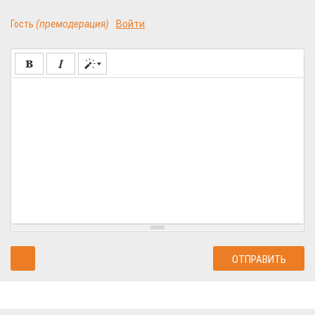
Гость
(премодерация)
Войти