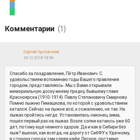
Комментарии
(1)
Сергей Орловский
30.12.2018 18:56
Спасибо за поздравление, Пётр Иванович. С
удовольствием вспоминаю годы Вашего правления
городом, представляюсь- Мы с Вами открывали
мемориальную доску моему предку, бывшему главе
Красноярска (1910-1914) Павлу Степановичу Смирнову.
Помню лыжню Пимашкова, по которой с удовольствием
катался. Сейчас на лыжне всё, к сожалению, не так. На
лыжах пройтись негде. Установилась наконец зима,
пошёл первый раз на лыжах. Возле сопки катаюсь уже 60
дет, потому ещё немного здоров. Да и как в Сибири без
лыж? выехал, как всегда, на дорогу от СибФУ к Удачному,
в сторону города там слева кафе Лесное, поставил