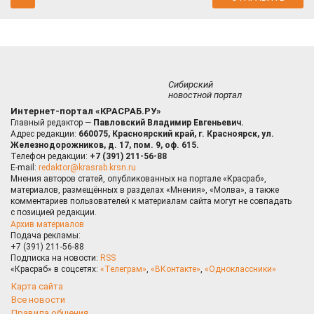
Сибирский
новостной портал
Интернет-портал «КРАСРАБ.РУ»
Главный редактор —
Павловский Владимир Евгеньевич.
Адрес редакции:
660075, Красноярский край, г. Красноярск, ул.
Железнодорожников, д. 17, пом. 9, оф. 615.
Телефон редакции:
+7 (391) 211-56-88
E-mail:
redaktor@krasrab.krsn.ru
Мнения авторов статей, опубликованных на портале «Красраб»,
материалов, размещённых в разделах «Мнения», «Молва», а также
комментариев пользователей к материалам сайта могут не совпадать
с позицией редакции.
Архив материалов
Подача рекламы:
+7 (391) 211-56-88
Подписка на новости:
RSS
«Красраб» в соцсетях:
«Телеграм»
,
«ВКонтакте»
,
«Одноклассники»
Карта сайта
Все новости
Правила общения