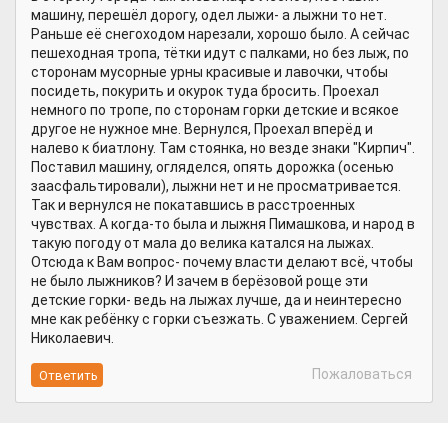
машину, перешёл дорогу, одел лыжи- а лыжни то нет.
Раньше её снегоходом нарезали, хорошо было. А сейчас
пешеходная тропа, тётки идут с палками, но без лыж, по
сторонам мусорные урны красивые и лавочки, чтобы
посидеть, покурить и окурок туда бросить. Проехал
немного по тропе, по сторонам горки детские и всякое
другое не нужное мне. Вернулся, Проехал вперёд и
налево к биатлону. Там стоянка, но везде знаки "Кирпич".
Поставил машину, огляделся, опять дорожка (осенью
заасфальтировали), лыжни нет и не просматривается.
Так и вернулся не покатавшись в расстроенных
чувствах. А когда-то была и лыжня Пимашкова, и народ в
такую погоду от мала до велика катался на лыжах.
Отсюда к Вам вопрос- почему власти делают всё, чтобы
не было лыжников? И зачем в берёзовой роще эти
детские горки- ведь на лыжах лучше, да и неинтересно
мне как ребёнку с горки съезжать. С уважением. Сергей
Николаевич.
Пожаловаться