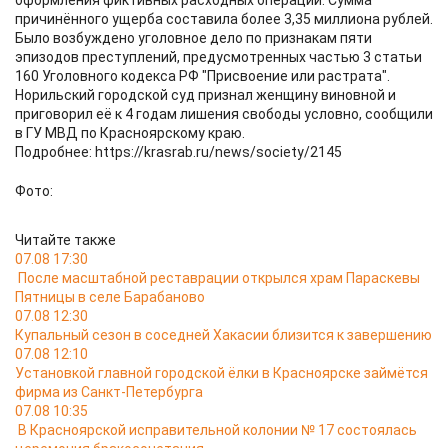
оформления фиктивных расходных операций. Сумма
причинённого ущерба составила более 3,35 миллиона рублей.
Было возбуждено уголовное дело по признакам пяти
эпизодов преступлений, предусмотренных частью 3 статьи
160 Уголовного кодекса РФ "Присвоение или растрата".
Норильский городской суд признал женщину виновной и
приговорил её к 4 годам лишения свободы условно, сообщили
в ГУ МВД по Красноярскому краю.
Подробнее: https://krasrab.ru/news/society/2145
Фото:
Читайте также
07.08 17:30
После масштабной реставрации открылся храм Параскевы
Пятницы в селе Барабаново
07.08 12:30
Купальный сезон в соседней Хакасии близится к завершению
07.08 12:10
Установкой главной городской ёлки в Красноярске займётся
фирма из Санкт-Петербурга
07.08 10:35
В Красноярской исправительной колонии № 17 состоялась