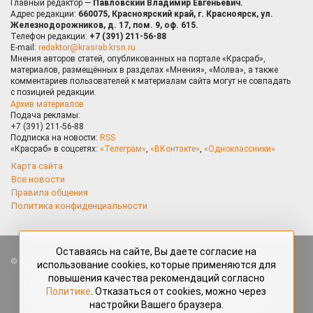
Главный редактор —
Павловский Владимир Евгеньевич.
Адрес редакции:
660075, Красноярский край, г. Красноярск, ул.
Железнодорожников, д. 17, пом. 9, оф. 615.
Телефон редакции:
+7 (391) 211-56-88
E-mail:
redaktor@krasrab.krsn.ru
Мнения авторов статей, опубликованных на портале «Красраб»,
материалов, размещённых в разделах «Мнения», «Молва», а также
комментариев пользователей к материалам сайта могут не совпадать
с позицией редакции.
Архив материалов
Подача рекламы:
+7 (391) 211-56-88
Подписка на новости:
RSS
«Красраб» в соцсетях:
«Телеграм»
,
«ВКонтакте»
,
«Одноклассники»
Карта сайта
Все новости
Правила общения
Политика конфиденциальности
Оставаясь на сайте, Вы даете согласие на
Все права защищены. Любые материалы, размещённые на портале
использование cookies, которые применяются для
«Красраб.ру» сотрудниками редакции, нештатными авторами
повышения качества рекомендаций согласно
и читателями, являются объектами авторского права. Полное или
Политике
. Отказаться от cookies, можно через
частичное использование материалов, размещённых на портале
настройки Вашего браузера.
«Красраб.ру», допускается только с письменного согласия редакции