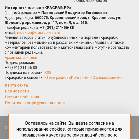
новостной портал
Интернет-портал «КРАСРАБ.РУ»
Главный редактор —
Павловский Владимир Евгеньевич.
Адрес редакции:
660075, Красноярский край, г. Красноярск, ул.
Железнодорожников, д. 17, пом. 9, оф. 615.
Телефон редакции:
+7 (391) 211-56-88
E-mail:
redaktor@krasrab.krsn.ru
Мнения авторов статей, опубликованных на портале «Красраб»,
материалов, размещённых в разделах «Мнения», «Молва», а также
комментариев пользователей к материалам сайта могут не совпадать
с позицией редакции.
Архив материалов
Подача рекламы:
+7 (391) 211-56-88
Подписка на новости:
RSS
«Красраб» в соцсетях:
«Телеграм»
,
«ВКонтакте»
,
«Одноклассники»
Карта сайта
Все новости
Правила общения
Политика конфиденциальности
Оставаясь на сайте, Вы даете согласие на
Все права защищены. Любые материалы, размещённые на портале
использование cookies, которые применяются для
«Красраб.ру» сотрудниками редакции, нештатными авторами
повышения качества рекомендаций согласно
и читателями, являются объектами авторского права. Полное или