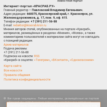
новостной портал
Интернет-портал «КРАСРАБ.РУ»
Главный редактор —
Павловский Владимир Евгеньевич.
Адрес редакции:
660075, Красноярский край, г. Красноярск, ул.
Железнодорожников, д. 17, пом. 9, оф. 615.
Телефон редакции:
+7 (391) 211-56-88
E-mail:
redaktor@krasrab.krsn.ru
Мнения авторов статей, опубликованных на портале «Красраб»,
материалов, размещённых в разделах «Мнения», «Молва», а также
комментариев пользователей к материалам сайта могут не совпадать
с позицией редакции.
Архив материалов
Подача рекламы:
+7 (391) 211-56-88
Подписка на новости:
RSS
«Красраб» в соцсетях:
«Телеграм»
,
«ВКонтакте»
,
«Одноклассники»
Карта сайта
Все новости
Правила общения
Политика конфиденциальности
Оставаясь на сайте, Вы даете согласие на
Все права защищены. Любые материалы, размещённые на портале
использование cookies, которые применяются для
«Красраб.ру» сотрудниками редакции, нештатными авторами
повышения качества рекомендаций согласно
и читателями, являются объектами авторского права. Полное или