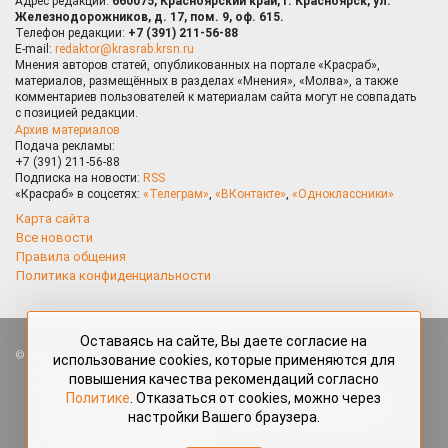
Адрес редакции:
660075, Красноярский край, г. Красноярск, ул.
Железнодорожников, д. 17, пом. 9, оф. 615.
Телефон редакции:
+7 (391) 211-56-88
E-mail:
redaktor@krasrab.krsn.ru
Мнения авторов статей, опубликованных на портале «Красраб»,
материалов, размещённых в разделах «Мнения», «Молва», а также
комментариев пользователей к материалам сайта могут не совпадать
с позицией редакции.
Архив материалов
Подача рекламы:
+7 (391) 211-56-88
Подписка на новости:
RSS
«Красраб» в соцсетях:
«Телеграм»
,
«ВКонтакте»
,
«Одноклассники»
Карта сайта
Все новости
Правила общения
Политика конфиденциальности
Оставаясь на сайте, Вы даете согласие на
Все права защищены. Любые материалы, размещённые на портале
использование cookies, которые применяются для
«Красраб.ру» сотрудниками редакции, нештатными авторами
повышения качества рекомендаций согласно
и читателями, являются объектами авторского права. Полное или
Политике
. Отказаться от cookies, можно через
частичное использование материалов, размещённых на портале
настройки Вашего браузера.
«Красраб.ру», допускается только с письменного согласия редакции
с указанием ссылки на источник. Все вопросы можно задать
по адресу
redaktor@krasrab.krsn.ru
.