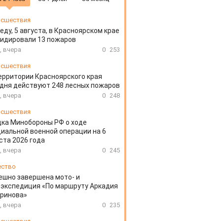
сшествия
еду, 5 августа, в Красноярском крае
идировали 13 пожаров
, вчера
0
253
сшествия
ерритории Красноярского края
дня действуют 248 лесных пожаров
, вчера
0
248
сшествия
ка Минобороны РФ о ходе
иальной военной операции на 6
ста 2026 года
, вчера
0
245
ество
ешно завершена мото- и
экспедиция «По маршруту Аркадия
аринова»
, вчера
0
235