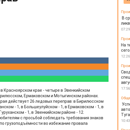
Прои
В ср
ликв
07:29
Прои
На т
сего
12:26
Прои
Свод
спец
авгу
17:56
в Красноярском крае - четыре в Эвенкийском
ирилюсском, Ермаковском и Мотыгинском районах.
Общ
края действует 26 ледовых переправ: в Бирилюсском
Усп
чанском - 1, в Большеулуйском - 1, в Ермаковском - 1, в
авто
Туруханском - 1, в Эвенкийском районе - 12.
Туг
юбителям с просьбой соблюдать требования знаков
10:43
 по грузоподъёмности во избежание провала