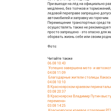
При выезде на лёд на официально р
медленно, без толчков и торможений,
ледовой переправе запрещено допуск
автомобилей и заправку их горючим.
Перемещение транспортных средств п
осуществлять также не рекомендует
просто запрещено - это опасно для ж
оборвать жизнь себе или своим родн
Фото:
Читайте также
06.08 10:43
Успешно завершена мото- и автоэкс
04.08 11:09
Благодарные жители столицы Хакас
04.08 10:10
В Красноярском краевом перинатальн
03.08 20:37
В Красноярске Владимир Путин выст
перемена»
03.08 14:25
Красноярское краевое отделение РГО