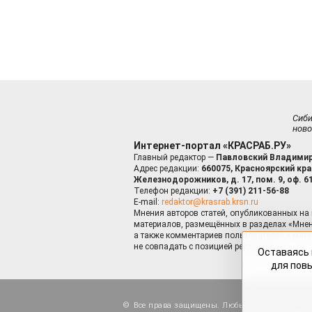
Сиб
ново
Интернет-портал «КРАСРАБ.РУ»
Главный редактор —
Павловский Владимир
Адрес редакции:
660075, Красноярский край
Железнодорожников, д. 17, пом. 9, оф. 6
Телефон редакции:
+7 (391) 211-56-88
E-mail:
redaktor@krasrab.krsn.ru
Мнения авторов статей, опубликованных на 
материалов, размещённых в разделах «Мнен
а также комментариев пользователей к мате
не совпадать с позицией редакции.
Оставаясь 
для пов
Все права защищены. Любые материалы, ра