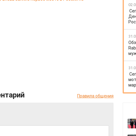
02.0
Се
Ден
Рос
31.0
Обз
Rab
му
31.0
Се
мот
мар
ентарий
Правила общения