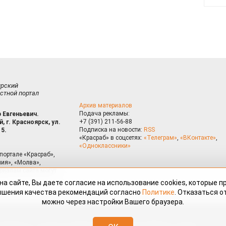
ирский
стной портал
Архив материалов
Подача рекламы:
 Евгеньевич.
+7 (391) 211-56-88
, г. Красноярск, ул.
Подписка на новости:
RSS
15.
«Красраб» в соцсетях:
«Телеграм»
,
«ВКонтакте»
,
«Одноклассники»
портале «Красраб»,
ия», «Молва»,
риалам сайта могут
на сайте, Вы даете согласие на использование cookies, которые 
ышения качества рекомендаций согласно
Политике
. Отказаться от
можно через настройки Вашего браузера.
змещённые на портале «Красраб.ру» сотрудниками редакции, нештатными