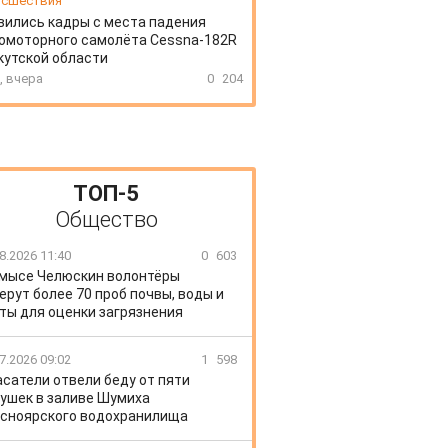
сшествия
вились кадры с места падения
омоторного самолёта Cessna-182R
кутской области
, вчера
0
204
ТОП-5
Общество
8.2026 11:40
0
603
 мысе Челюскин волонтёры
ерут более 70 проб почвы, воды и
ты для оценки загрязнения
7.2026 09:02
1
598
сатели отвели беду от пяти
ушек в заливе Шумиха
сноярского водохранилища