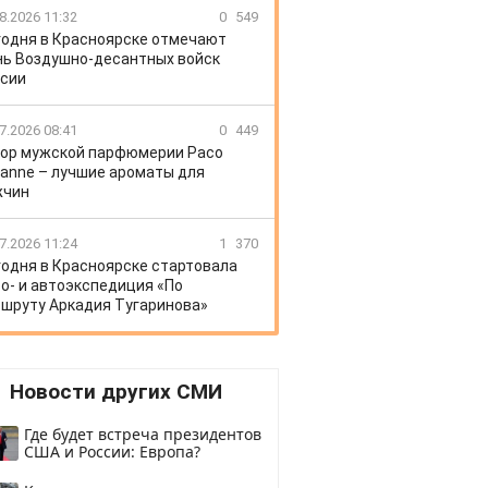
8.2026 11:32
0
549
годня в Красноярске отмечают
ь Воздушно-десантных войск
сии
7.2026 08:41
0
449
ор мужской парфюмерии Paco
anne – лучшие ароматы для
жчин
7.2026 11:24
1
370
годня в Красноярске стартовала
о- и автоэкспедиция «По
шруту Аркадия Тугаринова»
Новости других СМИ
Где будет встреча президентов
США и России: Европа?