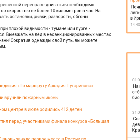
Прои
азрешённой переправе двигаться необходимо
Поя
 со скоростью не более 10 километров в час. На
легк
ать остановки, рывки, развороты, обгоны
в Ир
14:43
ри плохой видимости - тумане или пурге -
ся. Выезжать на лёд в несанкционированных местах
изни! Сократив однажды свой путь, вы можете
ым.
01.0
педиция «По маршруту Аркадия Тугаринова»
На
отб
ии вручили пожарным иконы
био
ом центре в июле родились 412 детей
31.0
Спа
упил перед участниками финала конкурса «Большая
дев
Кра
 вновь заняло первое место в России по