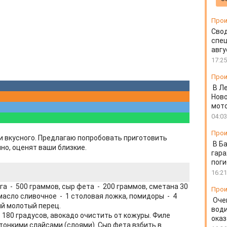
Прои
Свод
спец
авгу
17:25
Прои
В Л
Ново
мот
04:03
Прои
о и вкусного. Предлагаю попробовать приготовить
В Б
но, оценят ваши близкие.
гара
пог
16:21
га - 500 граммов, сыр фета - 200 граммов, сметана 30
Прои
масло сливочное - 1 столовая ложка, помидоры - 4
Оче
ый молотый перец.
води
 180 градусов, авокадо очистить от кожуры. Филе
ока
тонкими слайсами (слоями). Сыр фета взбить в