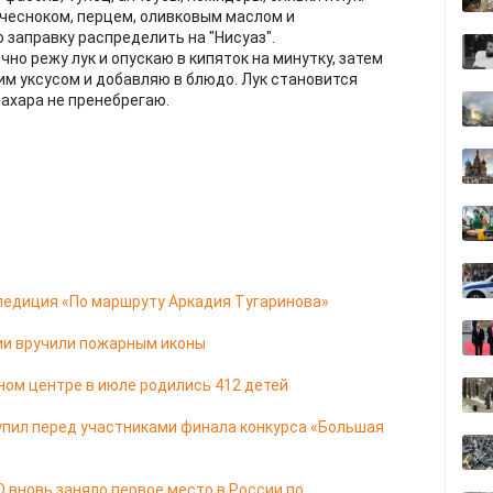
чесноком, перцем, оливковым маслом и
 заправку распределить на "Нисуаз".
но режу лук и опускаю в кипяток на минутку, затем
м уксусом и добавляю в блюдо. Лук становится
сахара не пренебрегаю.
педиция «По маршруту Аркадия Тугаринова»
ии вручили пожарным иконы
ом центре в июле родились 412 детей
упил перед участниками финала конкурса «Большая
 вновь заняло первое место в России по