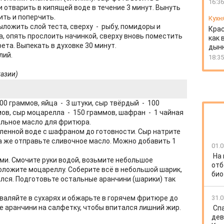
16:36
 отварить в кипящей воде в течение 3 минут. Вынуть
ить и поперчить.
Кухн
ложить слой теста, сверху - рыбу, помидоры и
Крас
, опять прослоить начинкой, сверху вновь поместить
как 
ета. Выпекать в духовке 30 минут.
дын
лий.
18:35
тазии)
00 граммов, яйца - 3 штуки, сыр твёрдый - 100
мов, сыр моцарелла - 150 граммов, шафран - 1 чайная
ельное масло для фритюра.
оленной воде с шафраном до готовности. Сыр натрите
уда же отправьте сливочное масло. Можно добавить 1
01.0
На
и. Смочите руки водой, возьмите небольшое
отб
оложите моцареллу. Соберите всё в небольшой шарик,
био
лся. Подготовьте остальные аранчини (шарики) так
валяйте в сухарях и обжарьте в горячем фритюре до
31.0
е аранчини на салфетку, чтобы впитался лишний жир.
Спа
дев