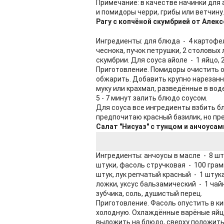
Примечание: в качестве начинки для 
и помидоры черри, грибы или ветчину.
Рагу с копчёной скумбрией от Алек
Ингредиенты: для блюда - 4 картофел
чеснока, пучок петрушки, 2 столовых
скумбрии. Для соуса айоле - 1 яйцо, 
Приготовление. Помидоры очистить о
обжарить. Добавить крупно нарезанн
муку или крахмал, разведённые в во
5 - 7 минут залить блюдо соусом.
Для соуса все ингредиенты взбить б
предпочитаю красный базилик, но пр
Салат "Нисуаз" с тунцом и анчоусам
Ингредиенты: анчоусы в масле - 8 шт
штуки, фасоль стручковая - 100 грам
штук, лук репчатый красный - 1 штук
ложки, уксус бальзамический - 1 чай
зубчика, соль, душистый перец.
Приготовление. Фасоль опустить в к
холодную. Охлаждённые варёные яйца
выложить на блюдо, сверху положить 