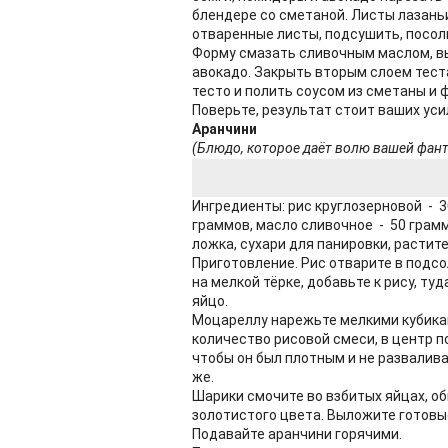
блендере со сметаной. Листы лазаньи
отваренные листы, подсушить, посол
Форму смазать сливочным маслом, вы
авокадо. Закрыть вторым слоем теста
тесто и полить соусом из сметаны и ф
Поверьте, результат стоит ваших уси
Аранчини
(Блюдо, которое даёт волю вашей фан
Ингредиенты: рис круглозерновой - 3
граммов, масло сливочное - 50 грам
ложка, сухари для панировки, растит
Приготовление. Рис отварите в подс
на мелкой тёрке, добавьте к рису, т
яйцо.
Моцареллу нарежьте мелкими кубикам
количество рисовой смеси, в центр п
чтобы он был плотным и не развалива
же.
Шарики смочите во взбитых яйцах, об
золотистого цвета. Выложите готовы
Подавайте аранчини горячими.