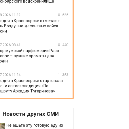
сноярского водохранилища
8.2026 11:32
0
525
годня в Красноярске отмечают
ь Воздушно-десантных войск
сии
7.2026 08:41
0
440
ор мужской парфюмерии Paco
anne – лучшие ароматы для
жчин
7.2026 11:24
1
353
годня в Красноярске стартовала
о- и автоэкспедиция «По
шруту Аркадия Тугаринова»
Новости других СМИ
Не ешьте эту готовую еду из