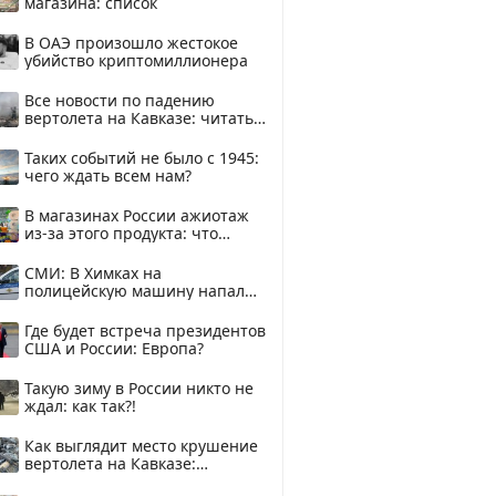
магазина: список
В ОАЭ произошло жестокое
убийство криптомиллионера
Все новости по падению
вертолета на Кавказе: читать
здесь
Таких событий не было с 1945:
чего ждать всем нам?
В магазинах России ажиотаж
из-за этого продукта: что
купить?
СМИ: В Химках на
полицейскую машину напали
и подожгли.
Где будет встреча президентов
США и России: Европа?
Такую зиму в России никто не
ждал: как так?!
Как выглядит место крушение
вертолета на Кавказе:
смотреть