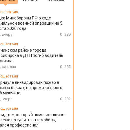
сшествия
ка Минобороны РФ о ходе
иальной военной операции на 5
ста 2026 года
, вчера
0
280
сшествия
енинском районе города
сибирска в ДТП погиб водитель
оцикла
, сегодня
0
255
сшествия
арнауле ликвидирован пожар в
жных боксах, во время которого
иб мужчина
, вчера
0
202
сшествия
видцем, который помог женщине-
телю потушить автомобиль,
зался профессионал