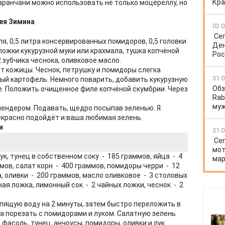
Кра
аранчани можно использовать не только моцереллу, но
сея Зимина
02.0
Се
я, 0,5 литра консервированных помидоров, 0,5 головки
Ден
 ложки кукурузной муки или крахмала, тушка копчёной
Рос
2 зубчика чеснока, оливковое масло.
т кожицы. Чеснок, петрушку и помидоры слегка
31.0
ый картофель. Немного поварить, добавить кукурузную
Обз
де. Положить очищенное филе копчёной скумбрии. Через
Rab
му
лендером. Подавать, щедро посыпав зеленью. Я
екрасно подойдёт и ваша любимая зелень.
и
31.0
Се
мот
ук, тунец в собственном соку - 185 граммов, яйца - 4
мар
мов, салат корн - 400 граммов, помидоры черри - 12
а, оливки - 200 граммов, масло оливковое - 3 столовых
ная ложка, лимонный сок - 2 чайных ложки, чеснок - 2
ипящую воду на 2 минуты, затем быстро переложить в
 порезать с помидорами и луком. Салатную зелень
фасоль, тунец, анчоусы, помидоры, оливки и лук.