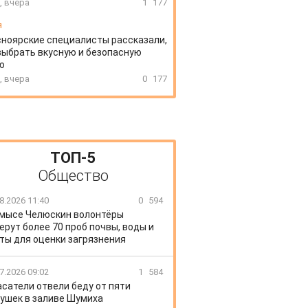
, вчера
1
177
я
ноярские специалисты рассказали,
выбрать вкусную и безопасную
ю
, вчера
0
177
ТОП-5
Общество
8.2026 11:40
0
594
 мысе Челюскин волонтёры
ерут более 70 проб почвы, воды и
ты для оценки загрязнения
7.2026 09:02
1
584
сатели отвели беду от пяти
ушек в заливе Шумиха