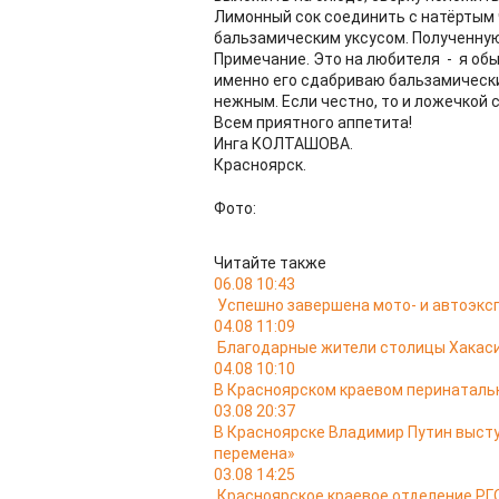
Лимонный сок соединить с натёртым 
бальзамическим уксусом. Полученную
Примечание. Это на любителя - я обыч
именно его сдабриваю бальзамически
нежным. Если честно, то и ложечкой 
Всем приятного аппетита!
Инга КОЛТАШОВА.
Красноярск.
Фото:
Читайте также
06.08 10:43
Успешно завершена мото- и автоэкс
04.08 11:09
Благодарные жители столицы Хакас
04.08 10:10
В Красноярском краевом перинатальн
03.08 20:37
В Красноярске Владимир Путин выст
перемена»
03.08 14:25
Красноярское краевое отделение РГО