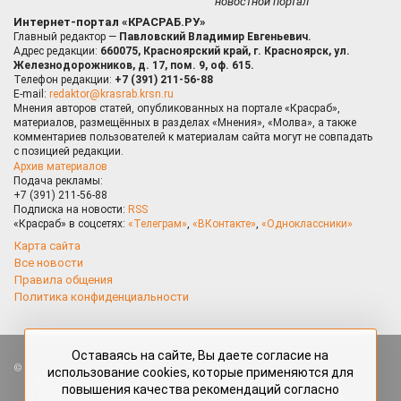
новостной портал
Интернет-портал «КРАСРАБ.РУ»
Главный редактор —
Павловский Владимир Евгеньевич.
Адрес редакции:
660075, Красноярский край, г. Красноярск, ул.
Железнодорожников, д. 17, пом. 9, оф. 615.
Телефон редакции:
+7 (391) 211-56-88
E-mail:
redaktor@krasrab.krsn.ru
Мнения авторов статей, опубликованных на портале «Красраб»,
материалов, размещённых в разделах «Мнения», «Молва», а также
комментариев пользователей к материалам сайта могут не совпадать
с позицией редакции.
Архив материалов
Подача рекламы:
+7 (391) 211-56-88
Подписка на новости:
RSS
«Красраб» в соцсетях:
«Телеграм»
,
«ВКонтакте»
,
«Одноклассники»
Карта сайта
Все новости
Правила общения
Политика конфиденциальности
Оставаясь на сайте, Вы даете согласие на
Все права защищены. Любые материалы, размещённые на портале
использование cookies, которые применяются для
«Красраб.ру» сотрудниками редакции, нештатными авторами
повышения качества рекомендаций согласно
и читателями, являются объектами авторского права. Полное или