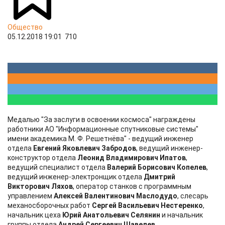
Общество
05.12.2018 19:01
710
Медалью "За заслуги в освоении космоса" награждены
работники АО "Информационные спутниковые системы"
имени академика М. Ф. Решетнёва" - ведущий инженер
отдела
Евгений Яковлевич Забродов
, ведущий инженер-
конструктор отдела
Леонид Владимирович Ипатов
,
ведущий специалист отдела
Валерий Борисович Копелев
,
ведущий инженер-электронщик отдела
Дмитрий
Викторович Ляхов
, оператор станков с программным
управлением
Алексей Валентинович Маслодудо
, слесарь
механосборочных работ
Сергей Васильевич Нестеренко
,
начальник цеха
Юрий Анатольевич Селянин
и начальник
группы отдела
Андрей Сергеевич Щавелев
.