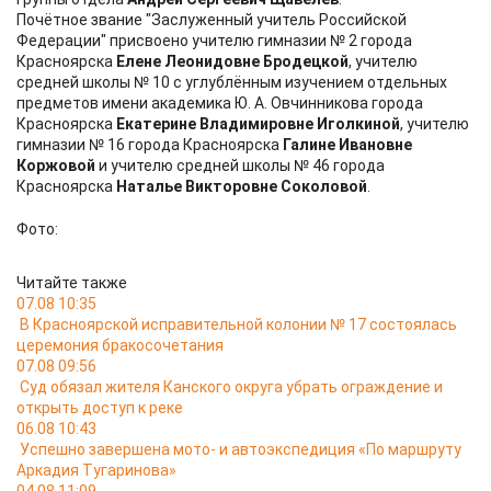
Почётное звание "Заслуженный учитель Российской
Федерации" присвоено учителю гимназии № 2 города
Красноярска
Елене Леонидовне Бродецкой
, учителю
средней школы № 10 с углублённым изучением отдельных
предметов имени академика Ю. А. Овчинникова города
Красноярска
Екатерине Владимировне Иголкиной
, учителю
гимназии № 16 города Красноярска
Галине Ивановне
Коржовой
и учителю средней школы № 46 города
Красноярска
Наталье Викторовне Соколовой
.
Фото:
Читайте также
07.08 10:35
В Красноярской исправительной колонии № 17 состоялась
церемония бракосочетания
07.08 09:56
Суд обязал жителя Канского округа убрать ограждение и
открыть доступ к реке
06.08 10:43
Успешно завершена мото- и автоэкспедиция «По маршруту
Аркадия Тугаринова»