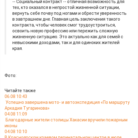
-- Социальный контракт -- отличная возможность для
тех, кто оказался в непростой жизненной ситуации,
вернуть себе почву под ногами и обрести уверенность
в завтрашнем дне. Главная цель заключения такого
контракта, чтобы человек смог трудоустроиться,
освоить новую профессию или пережить сложную
жизненную ситуацию. Это актуально как для семей с
невысокими доходами, так и для одиноких жителей
края.
Фото:
Читайте также
06.08 10:43
Успешно завершена мото- и автоэкспедиция «По маршруту
Аркадия Тугаринова»
04.08 11:09
Благодарные жители столицы Хакасии вручили пожарным
иконы
04.08 10:10
В Красноярском краевом перинатальном центре в июле