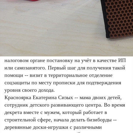
семья, то рассчитывается средний доход на каждого
её члена. С начала года в регионе уже заключено
почти три тысячи социальных контрактов.
Одно из направлений -- безвозмездная выплата в
размере до 250 тысяч рублей на осуществление
предпринимательской деятельности. На выделенные
средства можно, например, приобрести
оборудование, арендовать помещение, оплатить в
налоговом органе постановку на учёт в качестве ИП
или самозанятого. Первый шаг для получения такой
помощи -- визит в территориальное отделение
соцзащиты по месту прописки для подтверждения
уровня своего дохода.
Красноярка Екатерина Сизых -- мама двоих детей,
сотрудник детского развивающего центра. Во время
декрета вместе с мужем, который работает в
строительной сфере, начала делать бизиборды --
деревянные доски-игрушки с различными