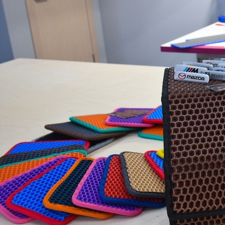
Фото:
Серге й ЕГОРОВ.
Новая форма государственной поддержки
малоимущих граждан появилась в нынешнем году в
крае. Это -- заключение социального контракта.
Можно получить финансовую помощь для
организации индивидуальной предпринимательской
деятельности, поиска работы с последующим
трудоустройством, ведения личного подсобного
хозяйства и на иные цели.
Воспользоваться такой помощью могут люди, чей
доход ниже прожиточного минимума. Если это