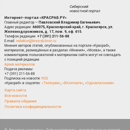
Сибирский
новостной портал
Интернет-портал «КРАСРАБ.РУ»
Главный редактор —
Павловский Владимир Евгеньевич.
Адрес редакции:
660075, Красноярский край, г. Красноярск, ул.
Железнодорожников, д. 17, пом. 9, оф. 615.
Телефон редакции:
+7 (391) 211-56-88
E-mail:
redaktor@krasrab.krsn.ru
Мнения авторов статей, опубликованных на портале «Красраб»,
материалов, размещённых в разделах «Мнения», «Молва», а также
комментариев пользователей к материалам сайта могут не совпадать
с позицией редакции.
Архив материалов
Подача рекламы:
+7 (391) 211-56-88
Подписка на новости:
RSS
«Красраб» в соцсетях:
«Телеграм»
,
«ВКонтакте»
,
«Одноклассники»
Карта сайта
Все новости
Правила общения
Политика конфиденциальности
Все права защищены. Любые материалы, размещённые на портале