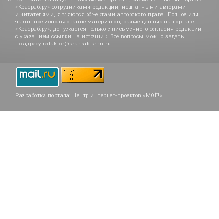
«Красраб.ру» сотрудниками редакции, нештатными авторами
и читателями, являются объектами авторского права. Полное или
частичное использование материалов, размещённых на портале
«Красраб.ру», допускается только с письменного согласия редакции
с указанием ссылки на источник. Все вопросы можно задать
по адресу
redaktor@krasrab.krsn.ru
.
Разработка портала:
Центр интернет-проектов «МОЁ!»