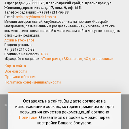
Адрес редакции:
660075, Красноярский край, г. Красноярск, ул.
Железнодорожников, д. 17, пом. 9, оф. 615.
Телефон редакции:
+7 (391) 211-56-88
E-mail:
redaktor@krasrab.krsn.ru
Мнения авторов статей, опубликованных на портале «Красраб»,
материалов, размещённых в разделах «Мнения», «Молва», а также
комментариев пользователей к материалам сайта могут не совпадать
с позицией редакции.
Архив материалов
Подача рекламы:
+7 (391) 211-56-88
Подписка на новости:
RSS
«Красраб» в соцсетях:
«Телеграм»
,
«ВКонтакте»
,
«Одноклассники»
Карта сайта
Все новости
Правила общения
Политика конфиденциальности
Оставаясь на сайте, Вы даете согласие на
Все права защищены. Любые материалы, размещённые на портале
использование cookies, которые применяются для
«Красраб.ру» сотрудниками редакции, нештатными авторами
повышения качества рекомендаций согласно
и читателями, являются объектами авторского права. Полное или
Политике
. Отказаться от cookies, можно через
частичное использование материалов, размещённых на портале
настройки Вашего браузера.
«Красраб.ру», допускается только с письменного согласия редакции
с указанием ссылки на источник. Все вопросы можно задать