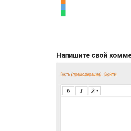
Напишите свой комм
Гость
(премодерация)
Войти