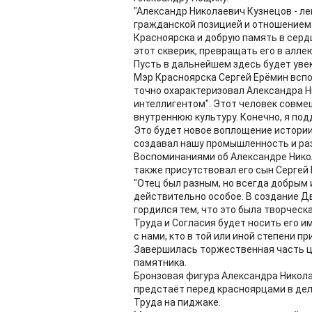
"Александр Николаевич Кузнецов - лег
гражданской позицией и отношением 
Красноярска и добрую память в серд
этот скверик, превращать его в алле
Пусть в дальнейшем здесь будет увек
Мэр Красноярска Сергей Ерёмин всп
точно охарактеризовал Александра Н
интеллигентом". Этот человек совмещ
внутреннюю культуру. Конечно, я по
Это будет новое воплощение истории
создавал нашу промышленность и раз
Воспоминаниями об Александре Никол
также присутствовал его сын Сергей 
"Отец был разным, но всегда добрым и
действительно особое. В создание Д
гордился тем, что это была творческ
Труда и Согласия будет носить его и
с нами, кто в той или иной степени 
Завершилась торжественная часть 
памятника.
Бронзовая фигура Александра Никола
предстаёт перед красноярцами в дел
Труда на пиджаке.