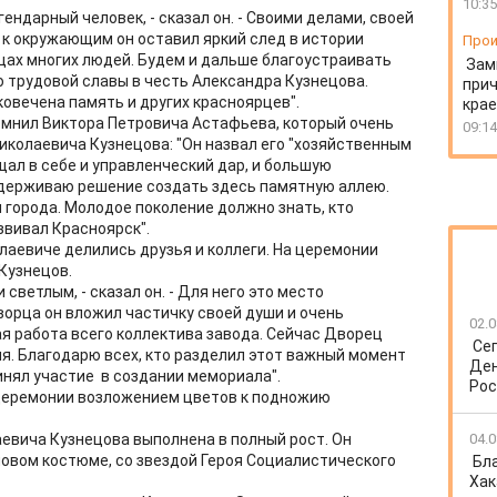
10:35
ендарный человек, - сказал он. - Своими делами, своей
к окружающим он оставил яркий след в истории
Прои
цах многих людей. Будем и дальше благоустраивать
Зам
ю трудовой славы в честь Александра Кузнецова.
прич
овечена память и других красноярцев".
крае
омнил Виктора Петровича Астафьева, который очень
09:14
иколаевича Кузнецова: "Он назвал его "хозяйственным
ал в себе и управленческий дар, и большую
ддерживаю решение создать здесь памятную аллею.
 города. Молодое поколение должно знать, кто
вивал Красноярск".
аевиче делились друзья и коллеги. На церемонии
Кузнецов.
 светлым, - сказал он. - Для него это место
ворца он вложил частичку своей души и очень
02.0
ая работа всего коллектива завода. Сейчас Дворец
Се
мя. Благодарю всех, кто разделил этот важный момент
Ден
принял участие в создании мемориала".
Рос
церемонии возложением цветов к подножию
евича Кузнецова выполнена в полный рост. Он
04.0
овом костюме, со звездой Героя Социалистического
Бл
Хак