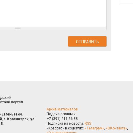
ирский
стной портал
Архив материалов
Подача рекламы:
 Евгеньевич.
+7 (391) 211-56-88
, г. Красноярск, ул.
Подписка на новости:
RSS
15.
«Красраб» в соцсетях:
«Телеграм»
,
«ВКонтакте»
,
«Одноклассники»