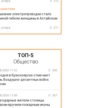
, вчера
0
213
сшествия
ыкание электропроводки стало
иной гибели женщины в Алтайском
, вчера
0
211
ТОП-5
Общество
8.2026 11:32
0
595
годня в Красноярске отмечают
ь Воздушно-десантных войск
сии
8.2026 11:09
0
367
агодарные жители столицы
асии вручили пожарным иконы