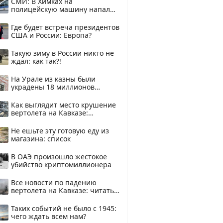
СМИ: В Химках на
полицейскую машину напали
и подожгли.
Где будет встреча президентов
США и России: Европа?
Такую зиму в России никто не
ждал: как так?!
На Урале из казны были
украдены 18 миллионов
рублей
Как выглядит место крушение
вертолета на Кавказе:
смотреть
Не ешьте эту готовую еду из
магазина: список
В ОАЭ произошло жестокое
убийство криптомиллионера
Все новости по падению
вертолета на Кавказе: читать
здесь
Таких событий не было с 1945:
чего ждать всем нам?