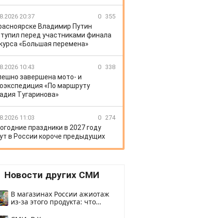
8.2026 20:37
0
355
расноярске Владимир Путин
тупил перед участниками финала
курса «Большая перемена»
8.2026 10:43
0
338
пешно завершена мото- и
оэкспедиция «По маршруту
адия Тугаринова»
8.2026 11:03
0
274
огодние праздники в 2027 году
ут в России короче предыдущих
Новости других СМИ
В магазинах России ажиотаж
из-за этого продукта: что
купить?