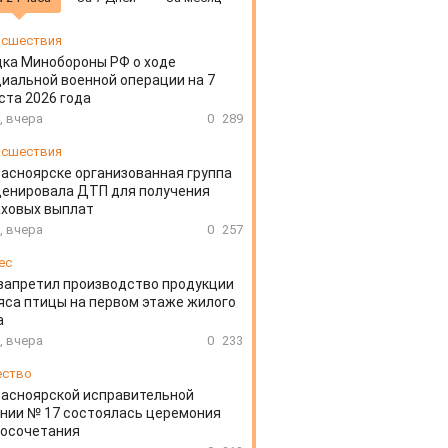
сшествия
ка Минобороны РФ о ходе
иальной военной операции на 7
ста 2026 года
, вчера
0
289
сшествия
расноярске организованная группа
ценировала ДТП для получения
аховых выплат
, вчера
0
257
ес
запретил производство продукции
яса птицы на первом этаже жилого
а
, вчера
0
233
ество
расноярской исправительной
нии № 17 состоялась церемония
косочетания