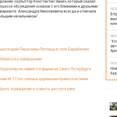
дожник-скульптор Константин Зинич, который сказал:
процессе обсуждения эскизов с его близкими и друзьями
03.0
варианте. Александра Николаевича всегда и отличала
В К
большим начальником".
выс
кон
06.0
Ус
авт
ылся храм Параскевы Пятницы в селе Барабаново
Арк
 близится к завершению
03.0
Нов
в Красноярске займётся фирма из Санкт-Петербурга
буд
онии № 17 состоялась церемония бракосочетания
брать ограждение и открыть доступ к реке