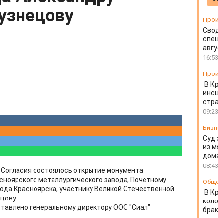
узнецову
Прои
Свод
спец
авгу
16:53
Прои
В К
инс
стр
09:23
Бизн
Суд 
из м
дом
08:43
и Согласия состоялось открытие монумента
сноярского металлургического завода, Почётному
Общ
рода Красноярска, участнику Великой Отечественной
В К
цову.
коло
ставлено генеральному директору ООО "Сиал"
бра