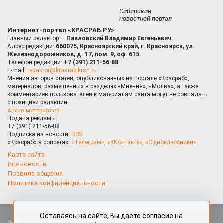
Сибирский
новостной портал
Интернет-портал «КРАСРАБ.РУ»
Главный редактор —
Павловский Владимир Евгеньевич.
Адрес редакции:
660075, Красноярский край, г. Красноярск, ул.
Железнодорожников, д. 17, пом. 9, оф. 615.
Телефон редакции:
+7 (391) 211-56-88
E-mail:
redaktor@krasrab.krsn.ru
Мнения авторов статей, опубликованных на портале «Красраб»,
материалов, размещённых в разделах «Мнения», «Молва», а также
комментариев пользователей к материалам сайта могут не совпадать
с позицией редакции.
Архив материалов
Подача рекламы:
+7 (391) 211-56-88
Подписка на новости:
RSS
«Красраб» в соцсетях:
«Телеграм»
,
«ВКонтакте»
,
«Одноклассники»
Карта сайта
Все новости
Правила общения
Политика конфиденциальности
Оставаясь на сайте, Вы даете согласие на
Все права защищены. Любые материалы, размещённые на портале