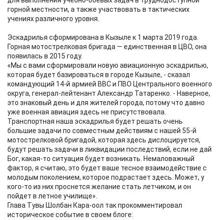
для выполнения учебно-боевых задач в труднодоступной
горной местности, а также участвовать в тактических
учениях различного уровня.
Эскадрилья сформирована в Кызыле к 1 марта 2019 года.
Горная мотострелковая бригада — единственная в ЦВО, она
появилась в 2015 году.
«Мы с вами сформировали новую авиационную эскадрилью,
которая будет базироваться в городе Кызыле, - сказал
командующий 14-й армией ВВС и ПВО Центрального военного
округа, генерал-лейтенант Александр Татаренко. - Наверное,
это знаковый день и для жителей города, потому что давно
уже военная авиация здесь не присутствовала.
Транспортная наша эскадрилья будет решать очень
большие задачи по совместным действиям с нашей 55-й
мотострелковой бригадой, которая здесь дислоцируется,
будут решать задачи в ликвидации последствий, если не дай
Бог, какая-то ситуация будет возникать. Немаловажный
фактор, я считаю, это будет ваше тесное взаимодействие с
молодым поколением, которое подрастает здесь. Может, у
кого-то из них проснется желание стать летчиком, и он
пойдет в летное училище».
Глава Тувы Шолбан Кара-оол так прокомментировал
историческое событие в своем блоге: