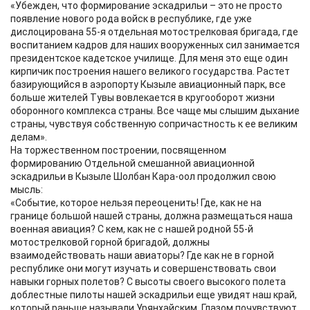
«Убежден, что формирование эскадрильи – это не просто
появление нового рода войск в республике, где уже
дислоцирована 55-я отдельная мотострелковая бригада, где
воспитанием кадров для наших вооруженных сил занимается
президентское кадетское училище. Для меня это еще один
кирпичик построения нашего великого государства. Растет
базирующийся в аэропорту Кызыле авиационный парк, все
больше жителей Тувы вовлекается в кругооборот жизни
оборонного комплекса страны. Все чаще мы слышим дыхание
страны, чувствуя собственную сопричастность к ее великим
делам».
На торжественном построении, посвященном
формированию Отдельной смешанной авиационной
эскадрильи в Кызыле Шолбан Кара-оол продолжил свою
мысль:
«Событие, которое нельзя переоценить! Где, как не на
границе большой нашей страны, должна размещаться наша
военная авиация? С кем, как не с нашей родной 55-й
мотострелковой горной бригадой, должны
взаимодействовать наши авиаторы? Где как не в горной
республике они могут изучать и совершенствовать свои
навыки горных полетов? С высоты своего высокого полета
доблестные пилоты нашей эскадрильи еще увидят наш край,
который раньше называли Урянхайским. Глазом почувствуют,