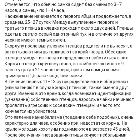
Отмечается, что обычно самка сидит без смены по 3–7
часов, а самец - по 1–4 часа.
Насиживание начинается с первого яйца и продолжается, в
среднем, 25–27 суток. Между вылуплением первого и
третьего птенца в кладке проходит около двух дней. Птенцы
одеты в светло-серый однотонный пух, и в отличие от других
чаек не имеют темных пятен.
Скорлупу после вылупления птенцов родители не выносят, а
затаптывают или выталкивают за край гнезда. Обсохших
птенцов уводят из гнезда и продолжают заботиться о них.
Кормят птенцов круглосуточно, но наиболее активно с 9
часов утра до 21 часов вечера, при этом самцы кормят
примерно в 1,5 раза чаще, чем самки.
В течение первых 11–13 суток родители еще и обогревают
(или затеняют в случае жары) птенцов, также сменяя друг
друга. Именно в это время, когда возникает идентификация
(узнавание) собственных птенцов, взрослые чайки начинают
проявлять агрессию к соседским птенцам, и часто это
кончается их убийством.
Это явление каннибализма (поедание себе подобных), очень
характерно для чаек, особенно при недостатке корма. На
крыло молодые хохотуны поднимаются в возрасте 45 дней.
После окончания гнездования птицы кочуют небольшими