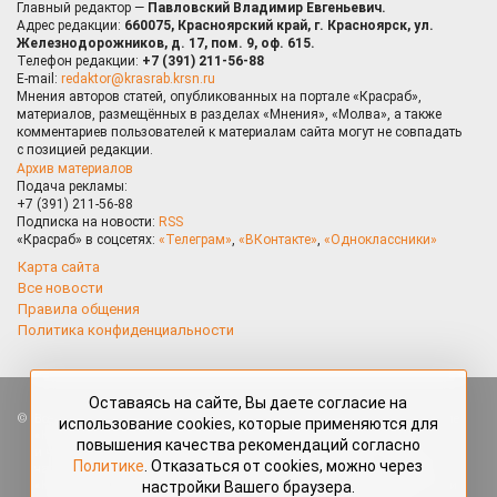
Главный редактор —
Павловский Владимир Евгеньевич.
Адрес редакции:
660075, Красноярский край, г. Красноярск, ул.
Железнодорожников, д. 17, пом. 9, оф. 615.
Телефон редакции:
+7 (391) 211-56-88
E-mail:
redaktor@krasrab.krsn.ru
Мнения авторов статей, опубликованных на портале «Красраб»,
материалов, размещённых в разделах «Мнения», «Молва», а также
комментариев пользователей к материалам сайта могут не совпадать
с позицией редакции.
Архив материалов
Подача рекламы:
+7 (391) 211-56-88
Подписка на новости:
RSS
«Красраб» в соцсетях:
«Телеграм»
,
«ВКонтакте»
,
«Одноклассники»
Карта сайта
Все новости
Правила общения
Политика конфиденциальности
Оставаясь на сайте, Вы даете согласие на
Все права защищены. Любые материалы, размещённые на портале
использование cookies, которые применяются для
«Красраб.ру» сотрудниками редакции, нештатными авторами
повышения качества рекомендаций согласно
и читателями, являются объектами авторского права. Полное или
Политике
. Отказаться от cookies, можно через
частичное использование материалов, размещённых на портале
настройки Вашего браузера.
«Красраб.ру», допускается только с письменного согласия редакции