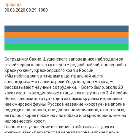
Природа
30.06.2020 09:29
1980
Сотрудники Саяно-Шушенского заповедника наблюдали за
стаей черноголового хохотуна – редкой чайкой, внесённой в
Красную книгу Красноярского края и России.
«Мы наблюдали за птицами в центральной части
заповедника – от залива реки Ус до кордона Базага, –
рассказывают научные сотрудники. – Всего было, около 20
хохотунов – как одиночные птицы, так и группы по 3-4 особи».
Черноголовый хохотун - одна из самых крупных и красивых
чаек мировой фауны. Русское название «хохотун» не вполне
подходит: во-первых, она довольно молчалива, а во-вторых,
ее голос скорее похож на лай собаки или крик ворона, чем на
человеческий хохот.
Главное его украшение и отличие этой птицы от других
крупных чаек - бархатистая черная голова и яркие белые