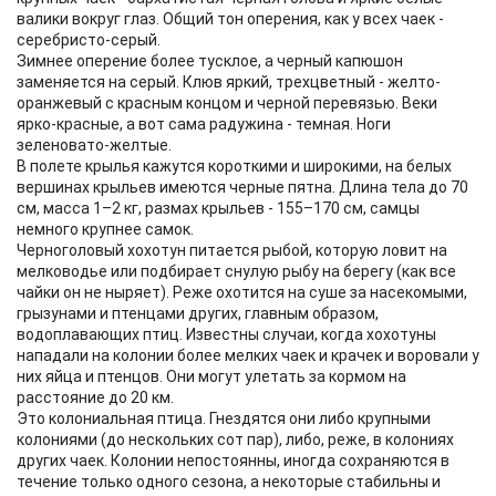
валики вокруг глаз. Общий тон оперения, как у всех чаек -
серебристо-серый.
Зимнее оперение более тусклое, а черный капюшон
заменяется на серый. Клюв яркий, трехцветный - желто-
оранжевый с красным концом и черной перевязью. Веки
ярко-красные, а вот сама радужина - темная. Ноги
зеленовато-желтые.
В полете крылья кажутся короткими и широкими, на белых
вершинах крыльев имеются черные пятна. Длина тела до 70
см, масса 1–2 кг, размах крыльев - 155–170 см, самцы
немного крупнее самок.
Черноголовый хохотун питается рыбой, которую ловит на
мелководье или подбирает снулую рыбу на берегу (как все
чайки он не ныряет). Реже охотится на суше за насекомыми,
грызунами и птенцами других, главным образом,
водоплавающих птиц. Известны случаи, когда хохотуны
нападали на колонии более мелких чаек и крачек и воровали у
них яйца и птенцов. Они могут улетать за кормом на
расстояние до 20 км.
Это колониальная птица. Гнездятся они либо крупными
колониями (до нескольких сот пар), либо, реже, в колониях
других чаек. Колонии непостоянны, иногда сохраняются в
течение только одного сезона, а некоторые стабильны и