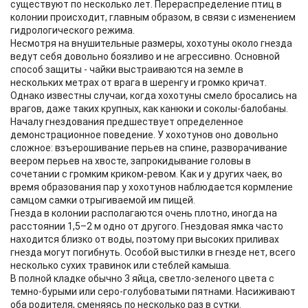
существуют по несколько лет. Перераспределение птиц в
колонии происходит, главным образом, в связи с изменением
гидрологического режима.
Несмотря на внушительные размеры, хохотуны около гнезда
ведут себя довольно боязливо и не агрессивно. Основной
способ защиты - чайки выстраиваются на земле в
нескольких метрах от врага в шеренгу и громко кричат.
Однако известны случаи, когда хохотуны смело бросались на
врагов, даже таких крупных, как канюки и соколы-балобаны.
Началу гнездования предшествует определенное
демонстрационное поведение. У хохотунов оно довольно
сложное: взъерошивание перьев на спине, разворачивание
веером перьев на хвосте, запрокидывание головы в
сочетании с громким криком-ревом. Как и у других чаек, во
время образования пар у хохотунов наблюдается кормление
самцом самки отрыгиваемой им пищей.
Гнезда в колонии располагаются очень плотно, иногда на
расстоянии 1,5–2 м одно от другого. Гнездовая ямка часто
находится близко от воды, поэтому при высоких приливах
гнезда могут погибнуть. Особой выстилки в гнезде нет, всего
несколько сухих травинок или стеблей камыша.
В полной кладке обычно 3 яйца, светло-зеленого цвета с
темно-бурыми или серо-голубоватыми пятнами. Насиживают
оба родителя, сменяясь по несколько раз в сутки.