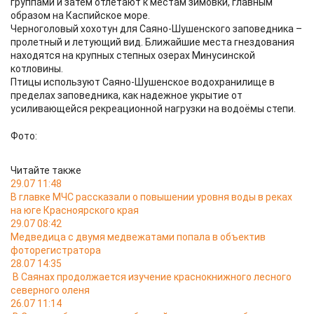
группами и затем отлетают к местам зимовки, главным
образом на Каспийское море.
Черноголовый хохотун для Саяно-Шушенского заповедника –
пролетный и летующий вид. Ближайшие места гнездования
находятся на крупных степных озерах Минусинской
котловины.
Птицы используют Саяно-Шушенское водохранилище в
пределах заповедника, как надежное укрытие от
усиливающейся рекреационной нагрузки на водоёмы степи.
Фото:
Читайте также
29.07 11:48
В главке МЧС рассказали о повышении уровня воды в реках
на юге Красноярского края
29.07 08:42
Медведица с двумя медвежатами попала в объектив
фоторегистратора
28.07 14:35
В Саянах продолжается изучение краснокнижного лесного
северного оленя
26.07 11:14