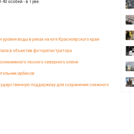
-40 особей - в Туве.
 уровня воды в реках на юге Красноярского края
ала в объектив фоторегистратора
аснокнижного лесного северного оленя
угольник ирбисов
сударственную поддержкау для сохранения снежного