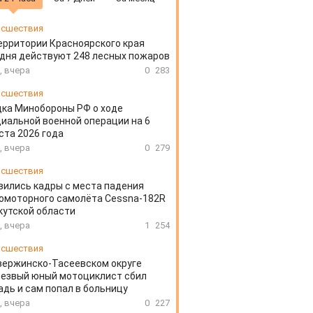
сшествия
ерритории Красноярского края
дня действуют 248 лесных пожаров
, вчера
0
283
сшествия
ка Минобороны РФ о ходе
иальной военной операции на 6
ста 2026 года
, вчера
0
279
сшествия
вились кадры с места падения
омоторного самолёта Cessna-182R
кутской области
, вчера
1
254
сшествия
зержинско-Тасеевском округе
резвый юный мотоциклист сбил
дь и сам попал в больницу
, вчера
0
227