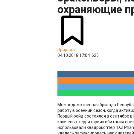
охраняющие п
Природа
04.10.2018 17:04
625
Межведомственная бригада Республ
работу в осенний сезон, когда актив
Первый рейд состоялся в сентябре в
ключевых территориях обитания снеж
использовали квадрокоптер "DJI Pha
удалось зафиксировать нарушителей