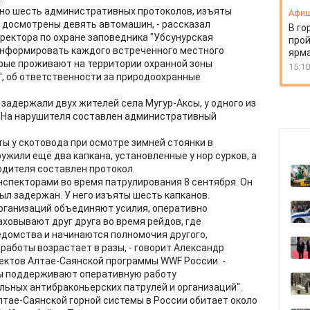
ено шесть административных протоколов, изъяты
Афи
 досмотрены девять автомашин, - рассказал
В го
ректора по охране заповедника "Убсунурская
прой
оинформировать каждого встреченного местного
ярм
орые проживают на территории охранной зоны
15:10
", об ответственности за природоохранные
задержали двух жителей села Мугур-Аксы, у одного из
. На нарушителя составлен административный
ты у скотовода при осмотре зимней стоянки в
ужили ещё два капкана, установленные у нор сурков, а
одителя составлен протокол.
нспекторами во время патрулирования 8 сентября. Он
ыл задержан. У него изъяты шесть капканов.
рганизаций объединяют усилия, оперативно
овывают друг друга во время рейдов, где
домства и начинаются полномочия другого,
аботы возрастает в разы, - говорит Александр
ектов Алтае-Саянской программы WWF России. -
ы поддерживают оперативную работу
льных антибраконьерских патрулей и организаций".
лтае-Саянской горной системы в России обитает около