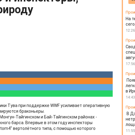
рироду
Прои
На т
сего
12:26
Прои
Свод
спец
авгу
17:56
Прои
Поя
легк
в Ир
14:43
ики Тува при поддержке WWF усиливает оперативную
Прои
изируются браконьеры.
В Д
 Монгун-Тайгинском и Бай-Тайгинском районах -
нет
ного барса. Впервые в этом году инспекторы
лоща
ntom4" вертолётного типа, с помощью которого
11:55
.