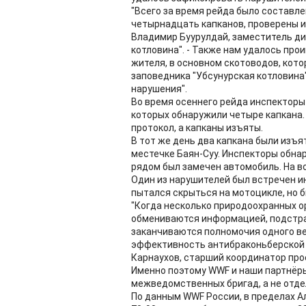
"Всего за время рейда было составл
четырнадцать капканов, проверены и
Владимир Буурулдай, заместитель ди
котловина". - Также нам удалось пр
жителя, в основном скотоводов, кот
заповедника "Убсунурская котловина
нарушения".
Во время осеннего рейда инспекторы 
которых обнаружили четыре капкана
протокол, а капканы изъяты.
В тот же день два капкана были изъя
местечке Баян-Суу. Инспекторы обнар
рядом был замечен автомобиль. На в
Один из нарушителей был встречен и
пытался скрыться на мотоцикле, но б
"Когда несколько природоохранных о
обмениваются информацией, подстрах
заканчиваются полномочия одного ве
эффективность антибраконьберской р
Карнаухов, старший координатор про
Именно поэтому WWF и наши партнёр
межведомственных бригад, а не отде
По данным WWF России, в пределах А