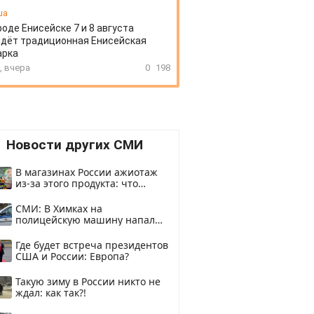
ша
роде Енисейске 7 и 8 августа
дёт традиционная Енисейская
арка
, вчера
0
198
Новости других СМИ
В магазинах России ажиотаж
из-за этого продукта: что
купить?
СМИ: В Химках на
полицейскую машину напали
и подожгли.
Где будет встреча президентов
США и России: Европа?
Такую зиму в России никто не
ждал: как так?!