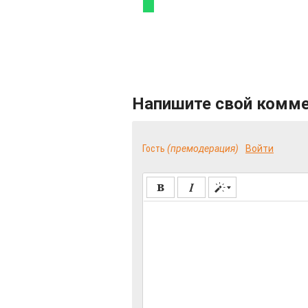
Напишите свой комм
Гость
(премодерация)
Войти