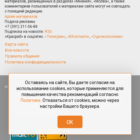
материалов, размещённых в разделах «Мнения», «Молва», а также
комментариев пользователей к материалам сайта могут не совпадать
с позицией редакции.
Архив материалов
Подача рекламы:
+7 (391) 211-56-88
Подписка на новости:
RSS
«Красраб» в соцсетях:
«Телеграм»
,
«ВКонтакте»
,
«Одноклассники»
Карта сайта
Все новости
Правила общения
Политика конфиденциальности
Оставаясь на сайте, Вы даете согласие на
Все права защищены. Любые материалы, размещённые на портале
использование cookies, которые применяются для
«Красраб.ру» сотрудниками редакции, нештатными авторами
повышения качества рекомендаций согласно
и читателями, являются объектами авторского права. Полное или
Политике
. Отказаться от cookies, можно через
частичное использование материалов, размещённых на портале
настройки Вашего браузера.
«Красраб.ру», допускается только с письменного согласия редакции
с указанием ссылки на источник. Все вопросы можно задать
по адресу
redaktor@krasrab.krsn.ru
.
OK