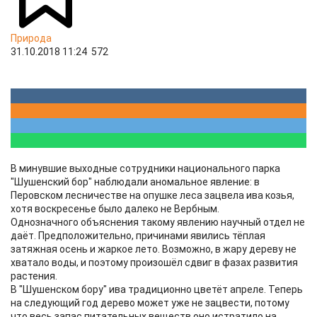
Природа
31.10.2018 11:24
572
В минувшие выходные сотрудники национального парка
"Шушенский бор" наблюдали аномальное явление: в
Перовском лесничестве на опушке леса зацвела ива козья,
хотя воскресенье было далеко не Вербным.
Однозначного объяснения такому явлению научный отдел не
даёт. Предположительно, причинами явились тёплая
затяжная осень и жаркое лето. Возможно, в жару дереву не
хватало воды, и поэтому произошёл сдвиг в фазах развития
растения.
В "Шушенском бору" ива традиционно цветёт апреле. Теперь
на следующий год дерево может уже не зацвести, потому
что весь запас питательных веществ оно истратило на